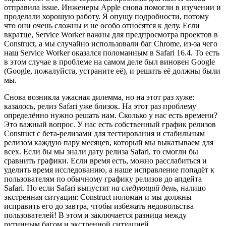
отправила issue. Инженеры Apple снова помогли в изучении и
проделали хорошую работу. Я опущу подробности, потому
что они очень сложны и не особо относятся к делу. Если
вкратце, Service Worker важны для предпросмотра проектов в
Construct, а мы случайно использовали баг Chrome, из-за чего
наш Service Worker оказался поломанным в Safari 16.4. То есть
в этом случае в проблеме на самом деле был виновен Google
(Google, пожалуйста, устраните её), и решить её должны были
мы.
Снова возникла ужасная дилемма, но на этот раз хуже:
казалось, релиз Safari уже близок. На этот раз проблему
определённо нужно решать нам. Сколько у нас есть времени?
Это важный вопрос. У нас есть собственный график релизов
Construct с бета-релизами для тестирования и стабильным
релизом каждую пару месяцев, который мы выкатываем для
всех. Если бы мы знали дату релиза Safari, то смогли бы
сравнить графики. Если время есть, можно расслабиться и
уделить время исследованию, а наше исправление попадёт к
пользователям по обычному графику релизов до апдейта
Safari. Но если Safari выпустят
на следующий день
, налицо
экстренная ситуация: Construct поломан и мы должны
исправить его до завтра, чтобы избежать недовольства
пользователей! В этом и заключается разница между
рутинным багом и экстренной ситуацией.