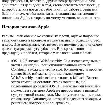
подвергаюсь я и, вероятно, другие веб-разработчики. Моя
единственная цель здесь в том, чтобы осветить реальность, с
которой сталкиваются разработчики при работе с релизами
Safari, и в том, чтобы попытаться повлиять на изменения в
политиках Apple, которые, по моему мнению, влияют на это.
История релизов Apple
Релизы Safari обычно
не настолько
плохи, однако подобные
вещи случались в прошлом и тоже вызывали большой стресс
и хаос. Это показывает, что ничего не поменялось, и на самом
деле ситуация даже усугубляется. Вот краткое описание
предыдущих проблем, которые у нас возникали с Safari.
iOS 11.2.2 ломала WebAssembly. Она ломала отдельные
части Википедии, весь опубликованный контент
Construct, а может, и что-то ещё. Большой части проблем
можно было избежать простым отключением
WebAssembly, чтобы всё откатилось к fallback. Вместо
этого компания оставила его включённым, но
поломанным до релиза iOS 11.3 несколькими месяцами
позже. Тем временем Apple не предоставляла никакой
существенной поддержки. Мы получили помощь только
от инженера Википедии, который поделился обходным
решением, которое они обнаружили.