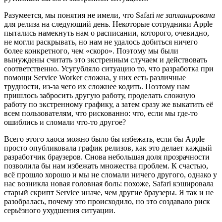
Разумеется, мы понятия не имели, что Safari
не запланирована
для релиза на следующий день. Некоторые сотрудники Apple
пытались намекнуть нам о расписании, которого, очевидно,
не могли раскрывать, но нам не удалось добиться ничего
более конкретного, чем «скоро». Поэтому мы были
вынуждены считать это экстренным случаем и действовать
соответственно. Усугубляло ситуацию то, что разработка при
помощи Service Worker сложна, у них есть различные
трудности, из-за чего их сложнее кодить. Поэтому нам
пришлось забросить другую работу, проделать сложную
работу по экстренному графику, а затем сразу же выкатить её
всем пользователям, что рискованно: что, если мы где-то
ошиблись и сломали что-то другое?
Всего этого хаоса можно было бы избежать, если бы Apple
просто опубликовала график релизов, как это делает каждый
разработчик браузеров. Снова небольшая доля прозрачности
позволила бы нам избежать множества проблем. К счастью,
всё прошло хорошо и мы не сломали ничего другого, однако у
нас возникла новая головная боль: похоже, Safari кэшировала
старый скрипт Service иначе, чем другие браузеры. Я так и не
разобралась, почему это происходило, но это создавало риск
серьёзного ухудшения ситуации.