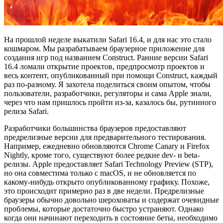
На прошлой неделе выкатили Safari 16.4, и для нас это стало
кошмаром. Мы разрабатываем браузерное приложение для
создания игр под названием Construct. Ранние версии Safari
16.4 ломали открытие проектов, предпросмотр проектов и
весь контент, опубликованный при помощи Construct, каждый
раз по-разному. Я захотела поделиться своим опытом, чтобы
пользователи, разработчики, регуляторы и сама Apple знали,
через что нам пришлось пройти из-за, казалось бы, рутинного
релиза Safari.
Разработчики большинства браузеров предоставляют
предрелизные версии для предварительного тестирования.
Например, ежедневно обновляются Chrome Canary и Firefox
Nightly, кроме того, существуют более редкие dev- и beta-
релизы. Apple предоставляет Safari Technology Preview (STP),
но она совместима только с macOS, и не обновляется по
какому-нибудь открыто опубликованному графику. Похоже,
это происходит примерно раз в две недели. Предрелизные
браузеры обычно довольно шероховаты и содержат очевидные
проблемы, которые достаточно быстро устраняют. Однако
когда они начинают переходить в состояние беты, необходимо