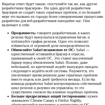
Вкратце ответ будет таким: «поступайте так же, как другие
разработчики браузеров». Ни один другой разработчик
браузеров не создаёт таких серьёзных проблем, и по большей
мере это вызвано их гораздо более совершенными процессами
разработки для веб-разработчиков наподобие нас. Они
включают в себя:
Прозрачность:
говорите разработчикам, в каких
релизах будут выпускаться исправления багов, и
публикуйте график релизов. Одно это позволит
избавиться от огромной доли неопределённости.
Обновляйте Safari независимо от ОС:
Safari —
единственный оставшийся браузер в отрасли,
привязанный к своей ОС. Это ставит высоченный
барьер перед обновлением Safari. Похоже, даже
небольшой, но критичный апдейт вынужден ожидать
следующего апдейта всей системы. Разумеется, это
увеличивает время решения даже серьёзных проблем:
вместо недель или дней требуются месяцы. Если бы
команда разработки Safari контролировала собственный
цикл релизов и разумно им управляла, то это
существенно снизило бы влияние подобных проблем.
Больше предрелизных опций тестирования:
нужен
эквивалент Chrome Canary и Firefox Nightly,
обновляющийся ежедневно и независимо от ОС,