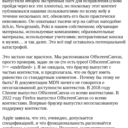
выпустили
второй
экстренный патч для исправления (
снова
пройдя через все эти хлопоты), но поскольку этот контент
публиковался нашими пользователями по всему вебу в
течение нескольких лет, обновлять его было практически
невозможно. Он охватывал тысячи игр на сайтах наподобие
itch.io, Newgrounds, Poki и нашем собственном; обучающие
материалы, используемые компаниями; образовательные
материалы, используемые учителями; интерактивные киоски
в музеях… и так далее. Это всё ещё оставалось потенциальной
катастрофой.
Это застало нас врасплох. Мы распознавали OffscreenCanvas,
просто проверяя, задан ли он (то есть typeof OffscreenCanvas
!== «undefined» ). Я не ожидала, что браузер выпустят с
частью контекстов, и предполагала, что он будет иметь
равенство со стандартным элементом . Почему бы этому не
быть? В документации MDN ничего не говорится о
несогласованной доступности контекстов. В 2018 году
Chrome выпустил OffscreenCanvas со всеми контекстами. В
2022 году Firefox выпустил OffscreenCanvas со всеми
контекстами. Впервые браузер выпустил несогласованную
поддержку контекстов.
Apple заявила, что это, очевидно, допускается
спецификацией, и что функциональность распознаётся