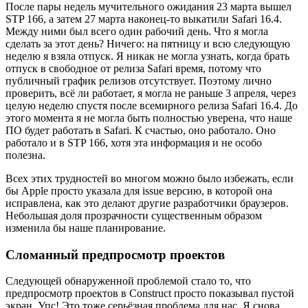
После пары недель мучительного ожидания 23 марта вышел
STP 166, а затем 27 марта наконец-то выкатили Safari 16.4.
Между ними был всего один рабочий день. Что я могла
сделать за этот день? Ничего: на пятницу и всю следующую
неделю я взяла отпуск. Я никак не могла узнать, когда брать
отпуск в свободное от релиза Safari время, потому что
публичный график релизов отсутствует. Поэтому лично
проверить, всё ли работает, я могла не раньше 3 апреля, через
целую неделю спустя после всемирного релиза Safari 16.4. До
этого момента я не могла быть полностью уверена, что наше
ПО будет работать в Safari. К счастью, оно работало. Оно
работало и в STP 166, хотя эта информация и не особо
полезна.
Всех этих трудностей во многом можно было избежать, если
бы Apple просто указала для issue версию, в которой она
исправлена, как это делают другие разработчики браузеров.
Небольшая доля прозрачности существенным образом
изменила бы наше планирование.
Сломанный предпросмотр проектов
Следующей обнаруженной проблемой стало то, что
предпросмотр проектов в Construct просто показывал пустой
экран. Упс! Это тоже серьёзная проблема для нас. Я снова