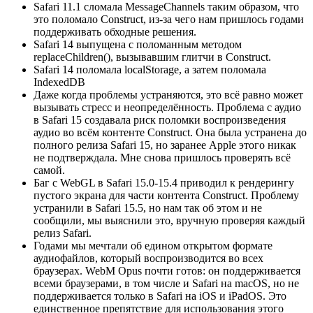
Safari 11.1 сломала MessageChannels таким образом, что
это поломало Construct, из-за чего нам пришлось годами
поддерживать обходные решения.
Safari 14 выпущена с поломанным методом
replaceChildren(), вызывавшим глитчи в Construct.
Safari 14 поломала localStorage, а затем поломала
IndexedDB
Даже когда проблемы устраняются, это всё равно может
вызывать стресс и неопределённость. Проблема с аудио
в Safari 15 создавала риск поломки воспроизведения
аудио во всём контенте Construct. Она была устранена до
полного релиза Safari 15, но заранее Apple этого никак
не подтверждала. Мне снова пришлось проверять всё
самой.
Баг с WebGL в Safari 15.0-15.4 приводил к рендерингу
пустого экрана для части контента Construct. Проблему
устранили в Safari 15.5, но нам так об этом и не
сообщили, мы выяснили это, вручную проверяя каждый
релиз Safari.
Годами мы мечтали об едином открытом формате
аудиофайлов, который воспроизводится во всех
браузерах. WebM Opus почти готов: он поддерживается
всеми браузерами, в том числе и Safari на macOS, но не
поддерживается только в Safari на iOS и iPadOS. Это
единственное препятствие для использования этого