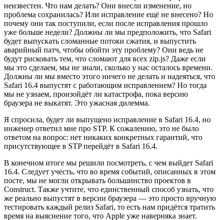
неизвестен. Что нам делать? Они внесли изменение, но
проблема сохранилась? Или исправление ещё не внесено? Но
почему они так поступили, если после исправления прошло
уже больше недели? Должны ли мы предположить, что Safari
будет выпускать сломанные потоки сжатия, и выпустить
аварийный патч, чтобы обойти эту проблему? Они ведь не
будут рисковать тем, что сломают для всех zip.js? Даже если
мы это сделаем, мы не знали, сколько у нас осталось времени.
Должны ли мы вместо этого ничего не делать и надеяться, что
Safari 16.4 выпустят с работающим исправлением? Но тогда
мы не узнаем, произойдёт ли катастрофа, пока версию
браузера не выкатят. Это ужасная дилемма.
Я спросила, будет ли выпущено исправление в Safari 16.4, но
инженер ответил мне про STP. К сожалению, это не было
ответом на вопрос: нет никаких конкретных гарантий, что
присутствующее в STP перейдёт в Safari 16.4.
В конечном итоге мы решили посмотреть, с чем выйдет Safari
16.4. Следует учесть, что во время событий, описанных в этом
посте, мы не могли открывать большинство проектов в
Construct. Также учтите, что единственный способ узнать, что
же реально выпустят в версии браузера — это просто вручную
тестировать каждый релиз Safari, то есть нам придётся тратить
время на выяснение того, что Apple уже наверняка знает.