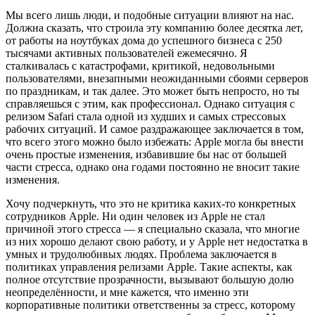
Мы всего лишь люди, и подобные ситуации влияют на нас.
Должна сказать, что строила эту компанию более десятка лет,
от работы на ноутбуках дома до успешного бизнеса с 250
тысячами активных пользователей ежемесячно. Я
сталкивалась с катастрофами, критикой, недовольными
пользователями, внезапными неожиданными сбоями серверов
по праздникам, и так далее. Это может быть непросто, но ты
справляешься с этим, как профессионал. Однако ситуация с
релизом Safari стала одной из худших и самых стрессовых
рабочих ситуаций. И самое раздражающее заключается в том,
что всего этого можно было избежать: Apple могла бы внести
очень простые изменения, избавившие бы нас от большей
части стресса, однако она годами постоянно не вносит такие
изменения.
Хочу подчеркнуть, что это не критика каких-то конкретных
сотрудников Apple. Ни один человек из Apple не стал
причиной этого стресса — я специально сказала, что многие
из них хорошо делают свою работу, и у Apple нет недостатка в
умных и трудолюбивых людях. Проблема заключается в
политиках управления релизами Apple. Такие аспекты, как
полное отсутствие прозрачности, вызывают большую долю
неопределённости, и мне кажется, что именно эти
корпоративные политики ответственны за стресс, которому