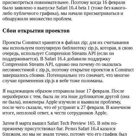
присмотреться повнимательнее. Поэтому когда 16 февраля
было заявлено о выпуске Safari 16.4 beta 1 (тоже без какого-
либо публичного графика), мы начали присматриваться и
обнаружили множество проблем.
Сбои открытия проектов
Проекты Construct хранятся в файлах zip; для их считывания
мы используем популярную библиотеку zip.js, которая, в свою
очередь, использует Compression Streams API (если он
поддерживается). В Safari 16.4 добавили поддержку
Compression Streams API, однако она почему-то оказалась
несовместимой с zip.js, поэтому открытие проектов в Construct
завершалось сбоями. Потенциально это означает, что многие
случаи применения zip.js в вебе тоже поломаны.
Я надлежащим образом отправила issue 17 февраля. После
неразберихи с тем, была ли эта issue дубликатом другой (она
не была), инженеры Apple изучили и выявили проблему,
после чего сказали, что её устранят к 27 февраля. В конечном
итоге, неплохой ответ, к чести сотрудников Apple.
Затем 8 марта вышел Safari Tech Preview 165. В нём по-
прежнему присутствовал баг. Релиз Safari 16.4 казался
близким, но мы не знали точно, потому что его график был