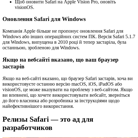
Щоб оновити Safari на Apple Vision Pro, оновіть
visionOS.
Оновлення Safari для Windows
Компанія Apple більше не пропонує оновлення Safari для
Windows або інших операційних систем ПК. Версія Safari 5.1.7
для Windows, випущена в 2010 році й тепер застаріла, була
останньою, зробленою для Windows.
Якщо на вебсайті вказано, що ваш браузер
застарів
Якщо на веб-сайті вказано, що браузер Safari застарів, хоча ви
використовуєте останню версію macOS, iOS, iPadOS або
visionOS, це може вказувати на проблему з веб-сайтом. Якщо
ви впевнені, що хочете використовувати вебсайт, зверніться
до його власника або розробника за інструкціями щодо
найефективнішого використання.
Релизы Safari — это ад для
разработчиков