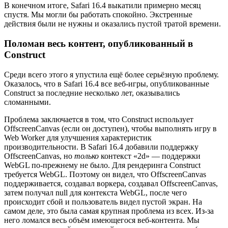
В конечном итоге, Safari 16.4 выкатили примерно месяц
спустя. Мы могли бы работать спокойно. Экстренные
действия были не нужны и оказались пустой тратой времени.
Поломан весь контент, опубликованный в
Construct
Среди всего этого я упустила ещё более серьёзную проблему.
Оказалось, что в Safari 16.4 все веб-игры, опубликованные
Construct за последние несколько лет, оказывались
сломанными.
Проблема заключается в том, что Construct использует
OffscreenCanvas (если он доступен), чтобы выполнять игру в
Web Worker для улучшения характеристик
производительности. В Safari 16.4 добавили поддержку
OffscreenCanvas, но
только
контекст «2d» — поддержки
WebGL по-прежнему не было. Для рендеринга Construct
требуется WebGL. Поэтому он видел, что OffscreenCanvas
поддерживается, создавал воркера, создавал OffscreenCanvas,
затем получал null для контекста WebGL, после чего
происходит сбой и пользователь видел пустой экран. На
самом деле, это была самая крупная проблема из всех. Из-за
него ломался весь объём имеющегося веб-контента. Мы