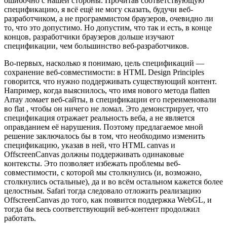
ошибочно с нашей стороны. Прочитав соответствующую
спецификацию, я всё ещё не могу сказать, будучи веб-
разработчиком, а не программистом браузеров, очевидно ли
то, что это допустимо. Но допустим, что так и есть, в конце
концов, разработчики браузеров дольше изучают
спецификации, чем большинство веб-разработчиков.
Во-первых, насколько я понимаю, цель спецификаций —
сохранение веб-совместимости: в HTML Design Principles
говорится, что нужно поддерживать существующий контент.
Например, когда выяснилось, что имя нового метода flatten
Array ломает веб-сайты, в спецификации его переименовали
во flat , чтобы он ничего не ломал. Это демонстрирует, что
спецификация отражает реальность веба, а не является
оправданием её нарушения. Поэтому предлагаемое мной
решение заключалось бы в том, что необходимо изменить
спецификацию, указав в ней, что HTML canvas и
OffscreenCanvas должны поддерживать одинаковые
контексты. Это позволяет избежать проблемы веб-
совместимости, с которой мы столкнулись (и, возможно,
столкнулись остальные), да и во всём остальном кажется более
целостным. Safari тогда следовало отложить реализацию
OffscreenCanvas до того, как появится поддержка WebGL, и
тогда бы весь соответствующий веб-контент продолжил
работать.