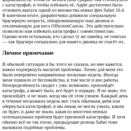
с катастрофой, и чтобы избежать её, Apple достаточно было
отложить выпуск одной из множества новых фич Safari 16.4.
В конечном итоге, разработчики добавили специальную
браузерную хитрость, обнаруживающую наш движок и
отключающую для него OffscreenCanvas. Это действительно
позволило нам избежать катастрофы с совместимостью.
Однако всем остальным, кто сделал ту же ошибку, не повезло
— хак браузера специально для нашего движка не спасёт их.
Личное примечание
В обычной ситуации я бы этого не сказала, но мне кажется,
важно подчеркнуть масштаб проблемы. Лично для меня это
были невероятно напряжённые несколько недель. Иногда
меня тошнило от беспокойства, в том числе и вне работы.
Неопределённость сводит с ума: возможно, произойдёт
катастрофа, а может быть, всё будет в порядке. Я не знаю, что
произойдёт, и не знаю, когда мы об этом узнаем. Каждый день
в течение нескольких недель мог стать обычным днём или
обернуться катастрофой, и мы никак не могли узнать, каким
он будет, и даже не знали, какая из многочисленных
потенциальных проблем будет причиной катастрофы. И хотя
обычно всё не так плохо, предыдущие релизы Safari тоже
вызывали подобные проблемы.