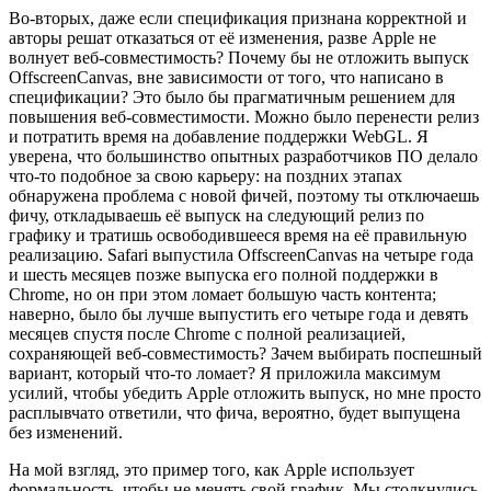
Во-вторых, даже если спецификация признана корректной и
авторы решат отказаться от её изменения, разве Apple не
волнует веб-совместимость? Почему бы не отложить выпуск
OffscreenCanvas, вне зависимости от того, что написано в
спецификации? Это было бы прагматичным решением для
повышения веб-совместимости. Можно было перенести релиз
и потратить время на добавление поддержки WebGL. Я
уверена, что большинство опытных разработчиков ПО делало
что-то подобное за свою карьеру: на поздних этапах
обнаружена проблема с новой фичей, поэтому ты отключаешь
фичу, откладываешь её выпуск на следующий релиз по
графику и тратишь освободившееся время на её правильную
реализацию. Safari выпустила OffscreenCanvas на четыре года
и шесть месяцев позже выпуска его полной поддержки в
Chrome, но он при этом ломает большую часть контента;
наверно, было бы лучше выпустить его четыре года и девять
месяцев спустя после Chrome с полной реализацией,
сохраняющей веб-совместимость? Зачем выбирать поспешный
вариант, который что-то ломает? Я приложила максимум
усилий, чтобы убедить Apple отложить выпуск, но мне просто
расплывчато ответили, что фича, вероятно, будет выпущена
без изменений.
На мой взгляд, это пример того, как Apple использует
формальность, чтобы не менять свой график. Мы столкнулись