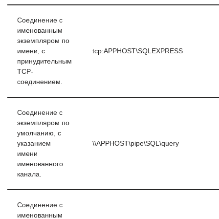
Соединение с
именованным
экземпляром по
имени, с
tcp:APPHOST\SQLEXPRESS
принудительным
TCP-
соединением.
Соединение с
экземпляром по
умолчанию, с
указанием
\\APPHOST\pipe\SQL\query
имени
именованного
канала.
Соединение с
именованным