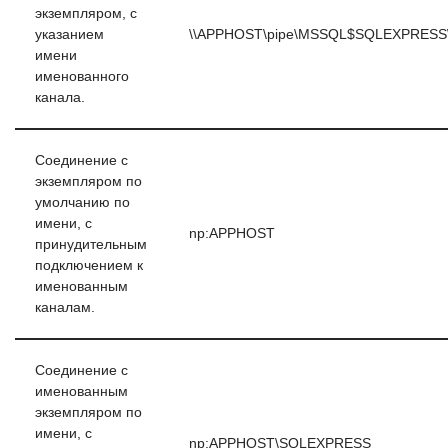
экземпляром, с
указанием
\\APPHOST\pipe\MSSQL$SQLEXPRESS\
имени
именованного
канала.
Соединение с
экземпляром по
умолчанию по
имени, с
np:APPHOST
принудительным
подключением к
именованным
каналам.
Соединение с
именованным
экземпляром по
имени, с
np:APPHOST\SQLEXPRESS