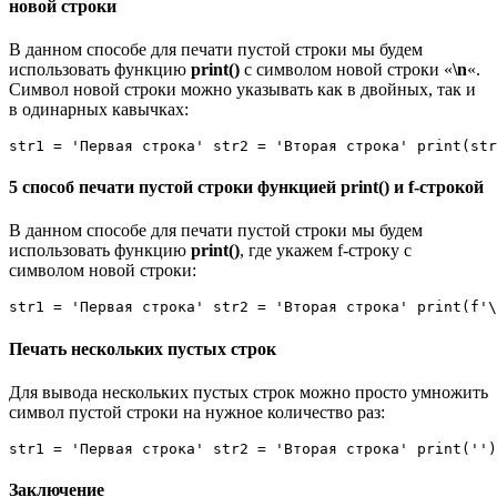
новой строки
В данном способе для печати пустой строки мы будем
использовать функцию
print()
c символом новой строки «
\n
«.
Символ новой строки можно указывать как в двойных, так и
в одинарных кавычках:
str1 = 'Первая строка' str2 = 'Вторая строка' print(str
5 способ печати пустой строки функцией print() и f-строкой
В данном способе для печати пустой строки мы будем
использовать функцию
print()
, где укажем f-строку c
символом новой строки:
str1 = 'Первая строка' str2 = 'Вторая строка' print(f'\
Печать нескольких пустых строк
Для вывода нескольких пустых строк можно просто умножить
символ пустой строки на нужное количество раз:
str1 = 'Первая строка' str2 = 'Вторая строка' print('')
Заключение