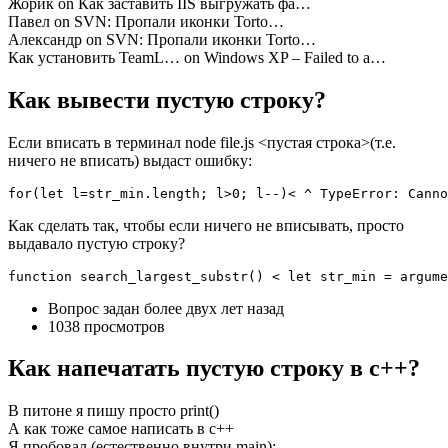
Жорик on Как заставить IIS выгружать фа…
Павел on SVN: Пропали иконки Torto…
Александр on SVN: Пропали иконки Torto…
Как установить TeamL… on Windows XP – Failed to a…
Как вывести пустую строку?
Если вписать в терминал node file.js <пустая строка>(т.е.
ничего не вписать) выдаст ошибку:
for(let l=str_min.length; l>0; l--)< ^ TypeError: Canno
Как сделать так, чтобы если ничего не вписывать, просто
выдавало пустую строку?
function search_largest_substr() < let str_min = argum
Вопрос задан более двух лет назад
1038 просмотров
Как напечатать пустую строку в c++?
В питоне я пишу просто print()
А как тоже самое написать в c++
Я пробовал (естественно внутри main):