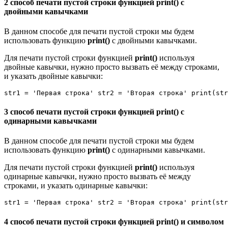
2 способ печати пустой строки функцией print() с
двойными кавычками
В данном способе для печати пустой строки мы будем
использовать функцию
print()
c двойными кавычками.
Для печати пустой строки функцией
print()
используя
двойные кавычки, нужно просто вызвать её между строками,
и указать двойные кавычки:
str1 = 'Первая строка' str2 = 'Вторая строка' print(str
3 способ печати пустой строки функцией print() с
одинарными кавычками
В данном способе для печати пустой строки мы будем
использовать функцию
print()
c одинарными кавычками.
Для печати пустой строки функцией
print()
используя
одинарные кавычки, нужно просто вызвать её между
строками, и указать одинарные кавычки:
str1 = 'Первая строка' str2 = 'Вторая строка' print(str
4 способ печати пустой строки функцией print() и символом