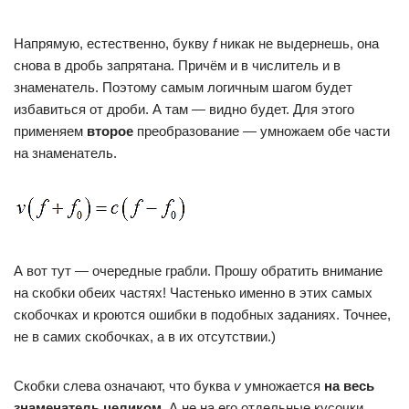
Напрямую, естественно, букву
f
никак не выдернешь, она
снова в дробь запрятана. Причём и в числитель и в
знаменатель. Поэтому самым логичным шагом будет
избавиться от дроби. А там — видно будет. Для этого
применяем
второе
преобразование — умножаем обе части
на знаменатель.
А вот тут — очередные грабли. Прошу обратить внимание
на скобки обеих частях! Частенько именно в этих самых
скобочках и кроются ошибки в подобных заданиях. Точнее,
не в самих скобочках, а в их отсутствии.)
Скобки слева означают, что буква
v
умножается
на весь
знаменатель целиком
. А не на его отдельные кусочки…