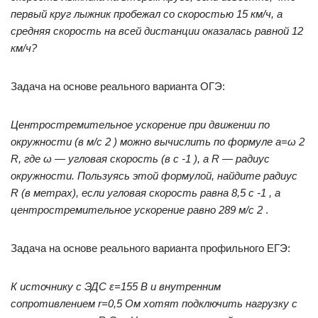
первый круг лыжник пробежал со скоростью 15 км/ч, а
средняя скорость на всей дистанции оказалась равной 12
км/ч?
Задача на основе реального варианта ОГЭ:
Центростремительное ускорение при движении по
окружности (в м/с 2 ) можно вычислить по формуле
a
=ω 2
R
, где ω — угловая скорость (в с -1 ), а
R
— радиус
окружности. Пользуясь этой формулой, найдите радиус
R
(в метрах), если угловая скорость равна 8,5 с -1 , а
центростремительное ускорение равно 289 м/с 2
.
Задача на основе реального варианта профильного ЕГЭ:
К источнику с ЭДС ε=155 В и внутренним
сопротивлением
r
=0,5 Ом хотят подключить нагрузку с