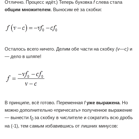
Отлично. Процесс идёт.) Теперь буковка
f
слева стала
общим множителем
. Выносим её за скобки:
Осталось всего ничего. Делим обе части на скобку
(
v
—
c
)
и
— дело в шляпе!
В принципе, всё готово. Переменная
f
уже выражена
. Но
можно дополнительно «причесать» полученное выражение
— вынести
f
за скобку в числителе и сократить всю дробь
0
на (-1), тем самым избавившись от лишних минусов: