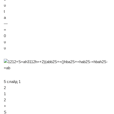
υ
t
a
—
=
0
υ
υ
5 слайд 1
2
1
2
+
S