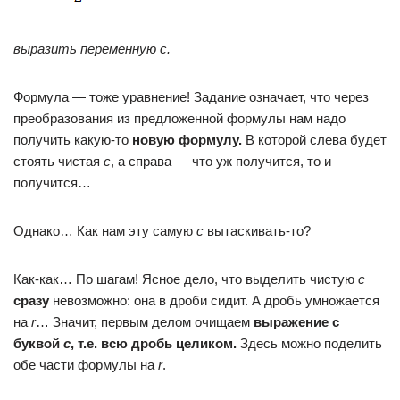
выразить переменную с.
Формула — тоже уравнение! Задание означает, что через
преобразования из предложенной формулы нам надо
получить какую-то
новую формулу.
В которой слева будет
стоять чистая
с
, а справа — что уж получится, то и
получится…
Однако… Как нам эту самую
с
вытаскивать-то?
Как-как… По шагам! Ясное дело, что выделить чистую
с
сразу
невозможно: она в дроби сидит. А дробь умножается
на
r
… Значит, первым делом очищаем
выражение с
буквой
с
, т.е. всю дробь целиком.
Здесь можно поделить
обе части формулы на
r
.