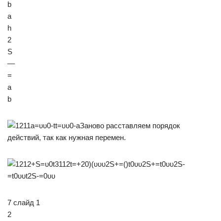
b
a
h
2
S
—
=
a
b
7 слайд 1
2