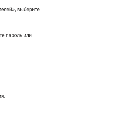
телей», выберите
те пароль или
ия.