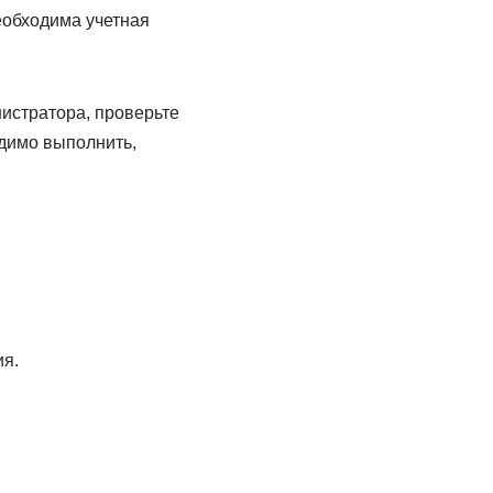
еобходима учетная
истратора, проверьте
одимо выполнить,
ия.