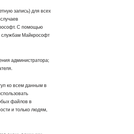
тную запись) для всех
 случаев
крософт. С помощью
и службам Майкрософт
ения администратора;
ателя.
туп ко всем данным в
использовать
юбых файлов в
ости и только людям,