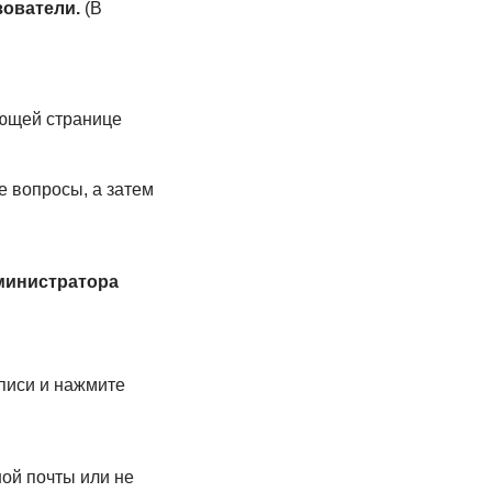
зователи.
(В
ющей странице
е вопросы, а затем
министратора
писи и нажмите
ной почты или не