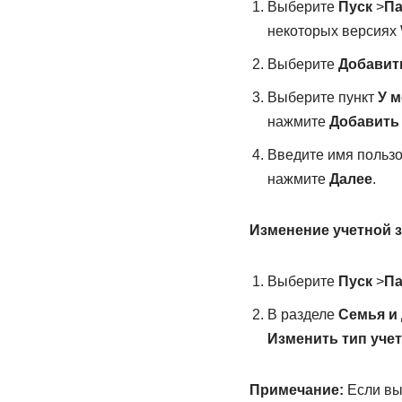
Выберите
Пуск
>
П
некоторых версиях 
Выберите
Добавит
Выберите пункт
У м
нажмите
Добавить 
Введите имя пользо
нажмите
Далее
.
Изменение учетной з
Выберите
Пуск
>
П
В разделе
Семья и
Изменить тип уче
Примечание:
Если вы 