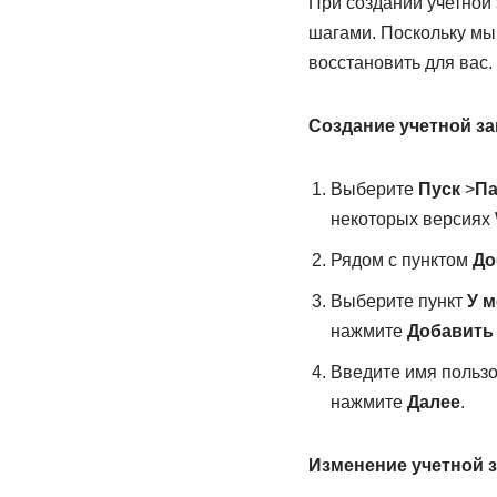
При создании учетной
шагами. Поскольку мы 
восстановить для вас.
Создание учетной з
Выберите
Пуск
>
П
некоторых версиях 
Рядом с пунктом
До
Выберите пункт
У м
нажмите
Добавить 
Введите имя пользо
нажмите
Далее
.
Изменение учетной з