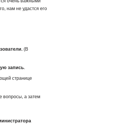
ются очень важными
о, нам не удастся его
зователи.
(В
ную запись
.
ющей странице
е вопросы, а затем
министратора