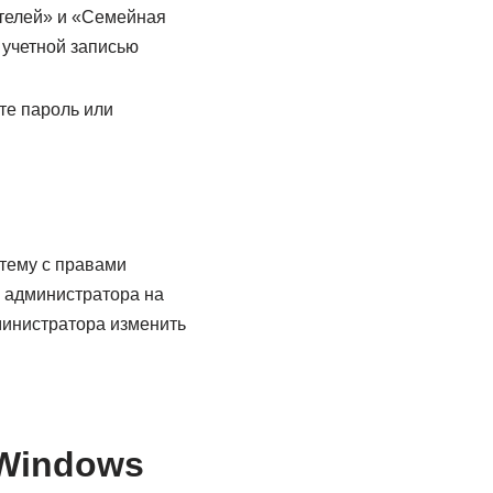
ателей» и «Семейная
 учетной записью
те пароль или
стему с правами
и администратора на
министратора изменить
 Windows