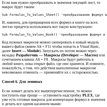
Если вам нужно преобразовать в значения текущий лист, то
макрос будет таким:
Sub Formulas_To_Values_Sheet() 'преобразование формул в
И, наконец, для превращения всех формул в книге на всех
листах придется использовать вот такую конструкцию:
Sub Formulas_To_Values_Book() 'преобразование формул в 
Код нужных макросов можно скопировать в новый модуль
вашего файла (жмем Alt + F11 чтобы попасть в Visual Basic,
далее
Insert — Module
). Запускать их потом можно через
вкладку
Разработчик — Макросы (Developer — Macros)
или
сочетанием клавиш Alt + F8 . Макросы будут работать в
любой книге, пока открыт файл, где они хранятся. И помните,
пожалуйста, о том, что действия выполненные макросом
невозможно отменить — применяйте их с осторожностью.
Способ 6. Для ленивых
Если ломает делать все вышеперечисленное, то можно
поступить еще проще — установить надстройку
PLEX
, где
уже есть готовые макросы для конвертации формул в значения
и делать все одним касанием мыши: