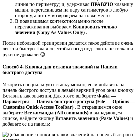
линия по периметру) и, удерживая
ПРАВУЮ
клавишу
мыши, перетаскиваем на пару сантиметров в любую
сторону, а потом возвращаем на то же место
В появившемся контекстном меню после
перетаскивания выбираем
Копировать только
значения (Copy As Values Only)
.
После небольшой тренировки делается такое действие очень
легко и быстро. Главное, чтобы сосед под локоть не толкал и
руки не дрожали 😉
Способ 4. Кнопка для вставки значений на Панели
быстрого доступа
Ускорить специальную вставку можно, если добавить на
панель быстрого доступа в левый верхний угол окна кнопку
Вставить как значения. Для этого выберите
Файл —
Параметры — Панель б
ыстрого доступа (File — Options —
Customize Quick Access Toolbar)
. В открывшемся окне
выберите
Все команды (All commands)
в выпадающем
списке, найдите кнопку
Вставить значения (Paste Values)
и
добавьте ее на панель: