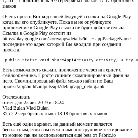
1,551 1 1 золотой знак 9 9 серебряных знаков 17 17 бронзовых
знаков
Очень просто Вот код вашей будущей ссылки на Google Play
когда вы его опубликуете. Пока вы не опубликуете
приложение в Google Play ссылка не будет действительна.
Ссылка в Google Play состоит из
https://play.google.com/store/apps/details?id= + appPackageName
последние это адрес который Вы вводили при создании
проекта.
public static void shareApp(Activity activity) < try <
Есть возможность скачать приложение через интернет с
файлообменика. Просто скиньте скомпилированый файл на
него. Скомпилированый файл можно найти по Ваш
проект\app\build\outputs\apk\debug\app_debug.apk
Отслеживать
ответ дан 22 авг 2019 в 18:24
Vlad Bulan Vlad Bulan
355 2 2 серебряных знака 18 18 бронзовых знаков
Есть ещё один вариант, на данный момент является
бесплатным, если вам нужно именно груповое тестирование
то можно так же воспользоваться ещё beta от Fabric.io