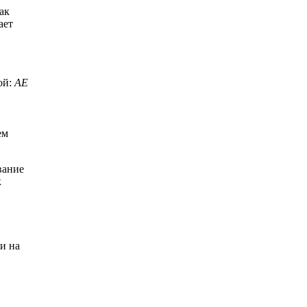
ак
ает
ой:
AE
ем
вание
к
и на