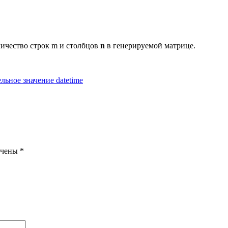
личество строк m и столбцов
n
в генерируемой матрице.
ельное значение datetime
ечены
*