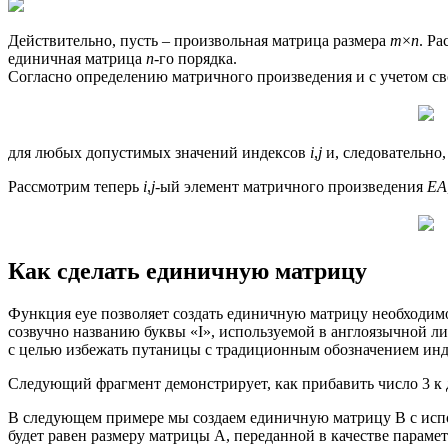
Действительно, пусть – произвольная матрица размера
m
×
n
. Р
единичная матрица
n
-го порядка.
Согласно определению матричного произведения и с учетом св
для любых допустимых значений индексов
i
,
j
и, следовательно
Рассмотрим теперь
i
,
j
-ый элемент матричного произведения
EA
Как сделать единичную матрицу
Функция eye позволяет создать единичную матрицу необходимо
созвучно названию буквы «I», используемой в англоязычной л
с целью избежать путаницы с традиционным обозначе­нием ин
Следующий фрагмент демонстрирует, как прибавить число 3 к
В следующем примере мы создаем единичную матрицу В с испо
будет равен размеру мат­рицы А, переданной в качестве параме