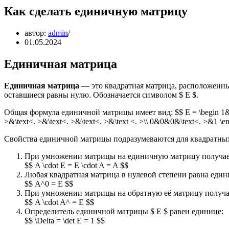
Как сделать единичную матрицу
автор:
admin
01.05.2024
Единичная матрица
Единичная матрица
— это квадратная матрица, расположенны
оставшиеся равны нулю. Обозначается символом $ E $.
Общая формула единичной матрицы имеет вид: $$ E = \begin 1&0&
>&\text<. >&\text<. >&\text<. >&\text <. >\\ 0&0&0&\text<. >&1 \e
Свойства единичной матрицы подразумеваются для квадратны
При умножении матрицы на единичную матрицу получает
$$ A \cdot E = E \cdot A = A $$
Любая квадратная матрица в нулевой степени равна един
$$ A^0 = E $$
При умножении матрицы на обратную её матрицу получа
$$ A \cdot A^ = E $$
Определитель единичной матрицы $ E $ равен единице:
$$ \Delta = \det E = 1 $$