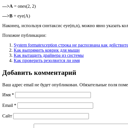
—>А
= ones(2, 2)
—>В
= еуе(А)
Наконец, используя синтаксис eye(m,n), можно явно указать ко
Похожие публикации:
System formatexception строка не распознана как действит
Как выпрямить коврик для мыши
Как вытащить драйвера из системы
Как проверить резолвится ли имя
Добавить комментарий
Ваш адрес email не будет опубликован.
Обязательные поля пом
Имя
*
Email
*
Сайт