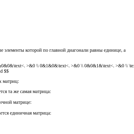
е элементы которой по главной диагонали равны единице, а
0&\text<. >&0 \\ 0&1&0&\text<. >&0 \\ 0&0&1&\text<. >&0 \\ \te
nd $$
х матриц:
ся та же самая матрица:
ичной матрице:
ется единичная матрица: