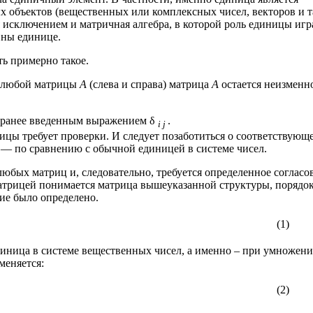
х объектов (вещественных или комплексных чисел, векторов и т
я исключением и матричная алгебра, в которой роль единицы игр
вны единице.
ь примерно такое.
е любой матрицы
A
(слева и справа) матрица
A
остается неизменн
ранее введенным выражением δ
.
i j
рицы требует проверки. И следует позаботиться о соответствующ
 — по сравнению с обычной единицей в системе чисел.
любых матриц и, следовательно, требуется определенное согласо
матрицей понимается матрица вышеуказанной структуры, порядо
ие было определено.
(1)
единица в системе вещественных чисел, а именно – при умножени
меняется:
(2)