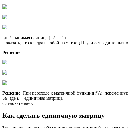
где
i
– мнимая единица (
i
2 = –1).
Показать, что квадрат любой из матриц Паули есть единичная 
Решение
Решение
. При переходе к матричной функции
f
(
A
), переменн
5
E
, где
E
– единичная матрица.
Следовательно,
Как сделать единичную матрицу
Трудно представить себе систему чисел, которая бы не содерж