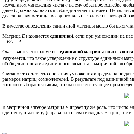
результатом умножения числа
a
на ему обратное. Алгебра любы
далее) должна включать в себя единичный элемент. Не являетс
диагональная матрица, все диагональные элементы которой ра
В качестве определения единичной матрицы могло бы выступат
Матрица
E
называется
единичной
, если при умножении на не
= EA = A
.
Оказывается, что элементы
единичной матрицы
описываются 
Разумеется, что такое утверждение о структуре единичной мат
обобщении понятия единичного элемента в матричной алгебре
Связано это с тем, что операция умножения определена не для 
размеров иатриц-сомножителей. В результате под единичной 
которой выбирается таким, чтобы соответствующее произведен
.
В матричной алгебре матрица
E
играет ту же роль, что число 
единичную матрицу (справа или слева) исходная матрица не из
.