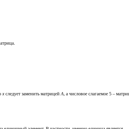
матрица.
ую
x
следует заменить матрицей
A
, а числовое слагаемое 5 – матри
ала единичный элемент. В частности, именно единица является