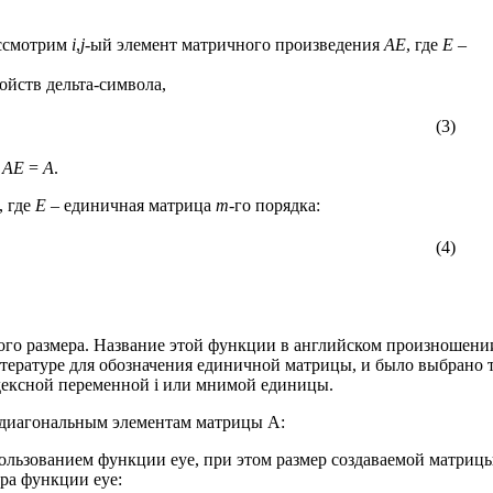
ассмотрим
i
,
j
-ый элемент матричного произведения
AE
, где
E
–
ойств дельта-символа,
(3)
,
AE
=
A
.
, где
E
– единичная матрица
m
-го порядка:
(4)
го размера. На­звание этой функции в английском произношени
итературе для обозначения единичной матрицы, и было выбрано 
дексной переменной i или мнимой единицы.
 диагональ­ным элементам матрицы А:
льзованием функции eye, при этом размер создаваемой матриц
тра функции eye: