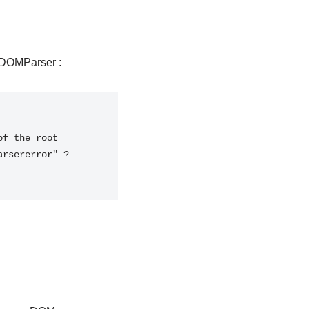
DOMParser :
f the root 
arsererror"
?