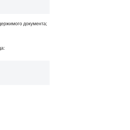
держимого документа;
а: