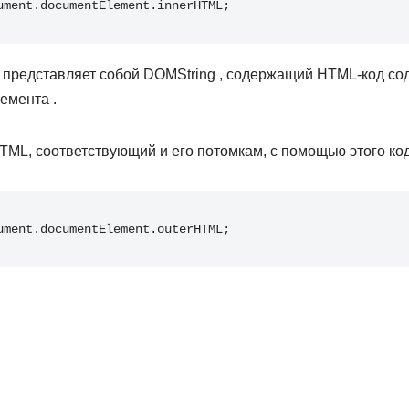
ument
.
documentElement
.
innerHTML
;
 представляет собой DOMString , содержащий HTML-код со
емента .
TML, соответствующий и его потомкам, с помощью этого код
ument
.
documentElement
.
outerHTML
;