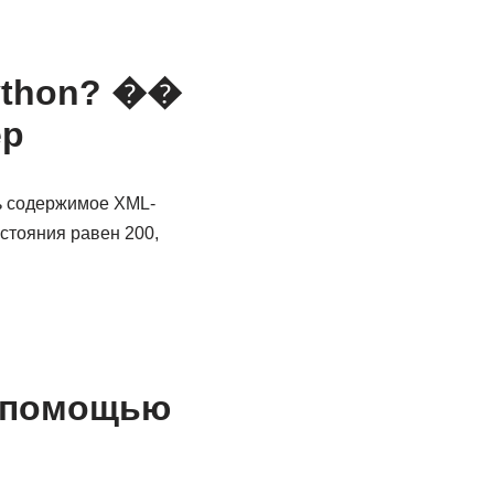
python? ��
ер
ть содержимое XML-
стояния равен 200,
с помощью