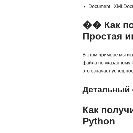
Document , XMLDoc
�� Как по
Простая и
В этом примере мы и
файла по указанному U
это означает успешно
Детальный 
Как получ
Python