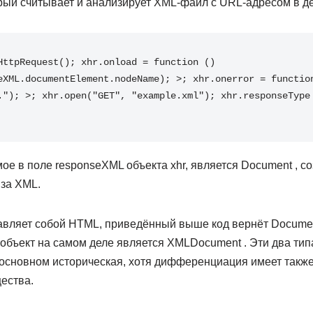
орый считывает и анализирует XML-файл с URL-адресом в 
HttpRequest
(
)
;
 xhr
.
onload
=
function
(
)
eXML
.
documentElement
.
nodeName
)
;
>
;
 xhr
.
onerror
=
functio
."
)
;
>
;
 xhr
.
open
(
"GET"
,
"example.xml"
)
;
 xhr
.
responseType
ое в поле responseXML объекта xhr, является Document , с
иза XML.
авляет собой HTML, приведённый выше код вернёт Documen
объект на самом деле является XMLDocument . Эти два тип
 основном историческая, хотя дифференциация имеет такж
ества.