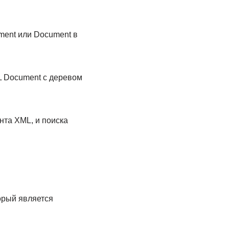
ent или Document в
L Document с деревом
нта XML, и поиска
орый является