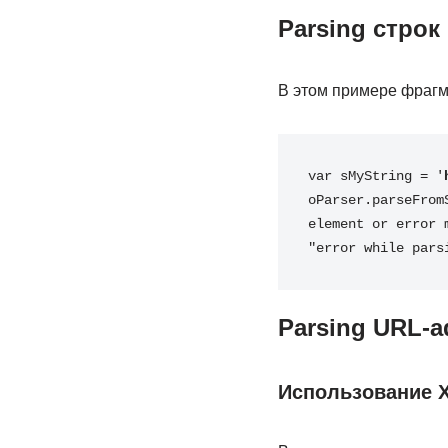
Parsing строк
В этом примере фрагм
var sMyString 
=
'
oParser
.
parseFrom
element or error 
"error while pars
Parsing URL-a
Использование 