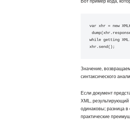
Вот пример кода, кот
var xhr 
=
new
XML
dump
(
xhr
.
respons
while getting XML
xhr
.
send
(
)
;
Значение, возвращаем
синтаксического анал
Если документ предст
XML, результирующий 
одинаковы; разница в
практические преимущ