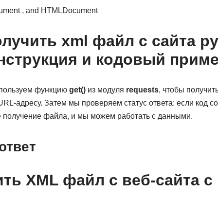
ument , and HTMLDocument
лучить xml файл с сайта 
нструкция и кодовый прим
спользуем функцию
get()
из модуля
requests
, чтобы получи
RL-адресу. Затем мы проверяем статус ответа: если код со
е получение файла, и мы можем работать с данными.
ответ
ить XML файл с веб-сайта 