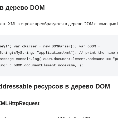
 в дерево DOM
ент XML в строке преобразуется в дерево DOM с помощью 
hey!
'
;
var
 oParser 
=
new
DOMParser
(
)
;
var
 oDOM 
=
String
(
sMyString
,
"application/xml"
)
;
// print the name o
message
 console
.
log
(
 oDOM
.
documentElement
.
nodeName 
==
"p
ing"
:
 oDOM
.
documentElement
.
nodeName
,
)
;
ddressable ресурсов в дерево DOM
XMLHttpRequest