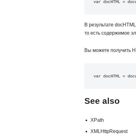
var docHTML 
=
 doc
В результате docHTML
то есть содержимое эл
Вы можете получить H
var docHTML 
=
 doc
See also
XPath
XMLHttpRequest