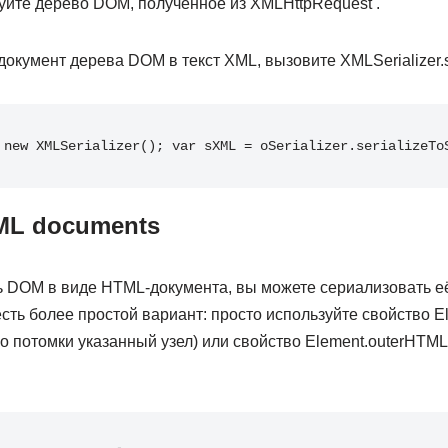
уйте дерево DOM, полученное из XMLHttpRequest .
кумент дерева DOM в текст XML, вызовите XMLSerializer.seri
new
XMLSerializer
(
)
;
var
 sXML 
=
 oSerializer
.
serializeTo
TML documents
ль DOM в виде HTML-документа, вы можете сериализовать 
но есть более простой вариант: просто используйте свойство 
о потомки указанный узел) или свойство Element.outerHTML 