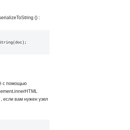
alizeToString () :
String
(
doc
)
;
её с помощью
Element.innerHTML
, если вам нужен узел