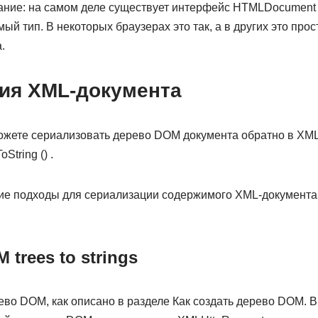
ние: на самом деле существует интерфейс HTMLDocument ,
ый тип. В некоторых браузерах это так, а в других это про
.
ия XML-документа
ожете сериализовать дерево DOM документа обратно в XM
String () .
е подходы для сериализации содержимого XML-документа,
M trees to strings
во DOM, как описано в разделе Как создать дерево DOM. В