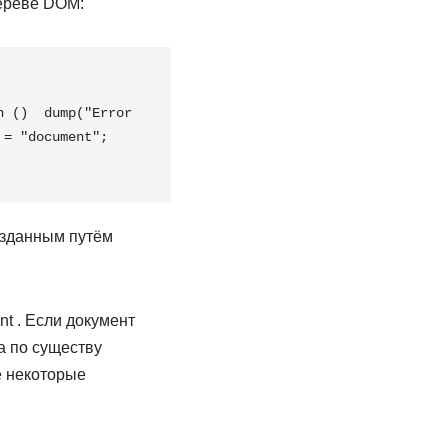
дереве DOM:
n
(
)
dump
(
"Error 
 
=
"document"
;
озданным путём
t . Если документ
а по существу
е некоторые