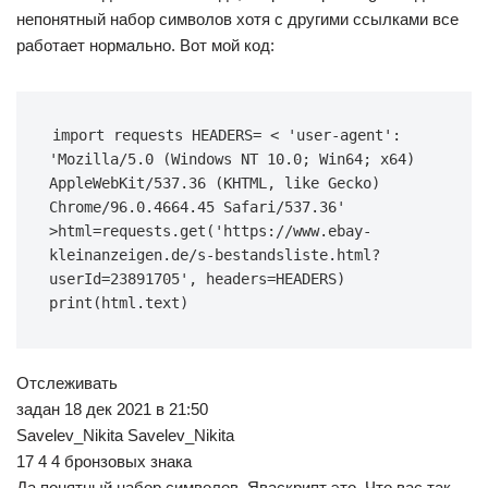
непонятный набор символов хотя с другими ссылками все
работает нормально. Вот мой код:
import requests HEADERS= < 'user-agent': 
'Mozilla/5.0 (Windows NT 10.0; Win64; x64) 
AppleWebKit/537.36 (KHTML, like Gecko) 
Chrome/96.0.4664.45 Safari/537.36' 
>html=requests.get('https://www.ebay-
kleinanzeigen.de/s-bestandsliste.html?
userId=23891705', headers=HEADERS) 
print(html.text)
Отслеживать
задан 18 дек 2021 в 21:50
Savelev_Nikita Savelev_Nikita
17 4 4 бронзовых знака
Да понятный набор символов. Яваскрипт это. Что вас так