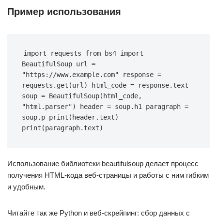
Пример использования
import requests from bs4 import 
BeautifulSoup url = 
"https://www.example.com" response = 
requests.get(url) html_code = response.text 
soup = BeautifulSoup(html_code, 
"html.parser") header = soup.h1 paragraph = 
soup.p print(header.text) 
print(paragraph.text)
Использование библиотеки beautifulsoup делает процесс
получения HTML-кода веб-страницы и работы с ним гибким
и удобным.
Читайте так же Python и веб-скрейпинг: сбор данных с