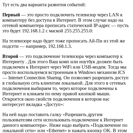
Тут есть два варианта развития событий:
Первый
— это просто подключить телевизор через LAN к
компьютеру без доступа в Интернет. В этом случае надо на
сетевой компьютера прописать статический IP-адрес — пусть
это будет 192.168.1.2 с маской 255.255.255.0:
На телевизоре надо будет тоже прописать Ай-Пи из этой же
подсети — например, 192.168.1.3.
Второй
— это подключение телевизора через компьютер к
Интернету . Для этого Ваш комп или ноутбук должен быть
подключен к Интернет через WiFi или USB-модем. Тогда мы
просто воспользуемся встроенным в Windows механизм
ICS
— Internet Connection Sharing. Он позволяет разрешить доступ
в глобальную сеть клиентам локальной. Для этого в сетевых
подключения выбираем то, через которое подключены к
Интернет и кликаем по нему правой кнопкой мыши.
Откроется окно свойств подключения в котором нас
интересует вкладка «Доступ»:
На ней надо поставить галку «Разрешить другим
пользователям сети использовать подключение к Интернет
данного компьютера». Ниже надо выбрать «Подключение по
локальной сети» или «Ethernet» и нажать кнопку OK. В этом