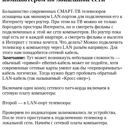
Большинство современных СМАРТ-ТВ телевизоров
оснащены как минимум LAN-портом для подключения его к
Интернету через роутер. При этом на ТВ можно не только
бороздить просторы Интернета, но и смотреть фильмы с
подключенных к этой же сети компьютеров. Но роутер пока
ещё есть не в каждой квартире, а смотреть фильмы и вылезти
в Интернет с телека хочется. Что делать? Можно подключить
телевизор к компьютеру через LAN разъём напрямую. Для
этого нам понадобится сетевой кабель.
Замечание:
Тут может возникнуть небольшая сложность —
обычный «прямой» ethernet-кабель может не подойти, хотя
современные сетевые карты умеют как-бы «переворачивать»
кабель логически. Тогда нужно будет пробовать обратный
LAN-кабель (так называемый «Кросс-овер»).
Включаем один конец сетевого патч-корда включаем в
сетевую плату компьютера:
Второй — в LAN-порт телевизора:
Проверяем по индикаторам залинковались ли устройства.
После этого приступаем к подключению телевизор к
локальной сети. Начнём с сетевой платы компьютера.