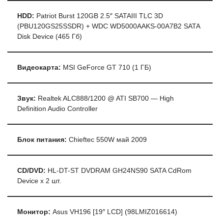
HDD:
Patriot Burst 120GB 2.5″ SATAIII TLC 3D
(PBU120GS25SSDR) + WDC WD5000AAKS-00A7B2 SATA
Disk Device (465 Гб)
Видеокарта:
MSI GeForce GT 710 (1 ГБ)
Звук:
Realtek ALC888/1200 @ ATI SB700 — High
Definition Audio Controller
Блок питания:
Chieftec 550W май 2009
CD/DVD:
HL-DT-ST DVDRAM GH24NS90 SATA CdRom
Device x 2 шт.
Монитор:
Asus VH196 [19″ LCD] (98LMIZ016614)