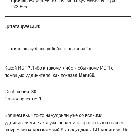
Прочее:
Forpon FP 101ER, Mercusys MW301R, Hyper
TX3 Evo
Цитата
qwe1234
:
к источнику бесперебойного питания? »
Какой ИБП? Либо к такому, либо к обычному ИБП с
помощью удлинителя, как показал
Ment69
.
Сообщения:
30
Благодарности:
0
Вобщем вы, что-то намудрили уже со всякими
удлинителями. Как я уже понял мне просто нужно найти
шнур с разъемом который бы подходил к БП монитора. Но