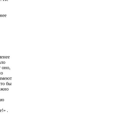
нее
менее
ало
 оно,
но
 имеют
что бы
ожно
аю
!» .