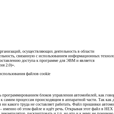
рганизаций, осуществляющих деятельность в области
льность, связанную с использованием информационных технол
оставлению доступа к программе для ЭВМ и является
я 2.0)».
использования файлов cookie
 программированием блоков управления автомобилей, как гово
 к самим процессам происходящим в аппаратной части. Так как 
 ни какого труда не составляет работать. Файл прошивки автом
 именно об этом файле и идёт речь. Открывая этот файл в НЕХ
декомпилятор, раскриптовать и т.п. но что и к чему не понимаю.