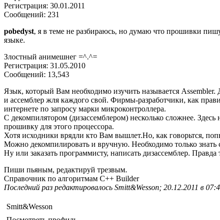
Регистрация: 30.01.2011
Сообщений: 231
pobedyst
, я в теме не разбираюсь, но думаю что прошивки пиш
языке.
Злостный анимешнег =^.^=
Регистрация: 31.05.2010
Сообщений: 13,543
Язык, который Вам необходимо изучить называется Assembler.
и ассемблер жля каждого свой. Фирмы-разработчики, как прав
интернете по запросу марки микроконтроллера.
С декомпилятором (дизассемблером) несколько сложнее. Здесь
прошивку для этого процессора.
Хотя исходники врядли кто Вам вышлет.Но, как говорьтся, поп
Можно декомпилировать и вручную. Необходимо только знать 
Ну или заказать программисту, написать дизассемблер. Правда т
Пиши пьяным, редактируй трезвым.
Справочник по алгоритмам С++ Builder
Последний раз редактировалось Smitt&Wesson; 20.12.2011 в 07:4
Smitt&Wesson
Посмотреть профиль