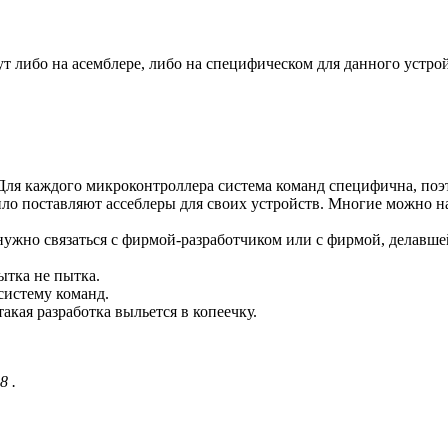
ут либо на асемблере, либо на специфическом для данного устро
 Для каждого микроконтроллера система команд специфична, поэ
ило поставляют ассеблеры для своих устройств. Многие можно н
 нужно связаться с фирмой-разработчиком или с фирмой, делавше
ытка не пытка.
систему команд.
акая разработка выльется в копеечку.
8 .