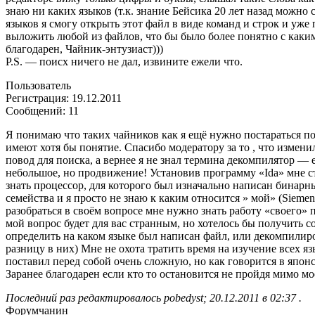
знаю ни каких языков (т.к. знание Бейсика 20 лет назад можн
языков я смогу открыть этот файл в виде команд и строк и уже
выложить любой из файлов, что бы было более понятно с каким
благодарен, Чайник-энтузиаст)))
P.S. — поисх ничего не дал, извините ежели что.
Пользователь
Регистрация: 19.12.2011
Сообщений: 11
Я понимаю что таких чайников как я ещё нужно постараться по
имеют хотя бы понятие. Спасибо модератору за то , что изменил
повод для поиска, а вернее я не знал термина декомпилятор — 
небольшое, но продвижение! Установив программу «Ida» мне ст
знать процессор, для которого был изначально написан бинарны
семейства и я просто не знаю к каким относится » мой» (Siemen
разобраться в своём вопросе мне нужно знать работу «своего» 
мой вопрос будет для вас странным, но хотелось бы получить
определить на каком языке был написан файл, или декомпилир
разницу в них) Мне не охота тратить время на изучение всех я
поставил перед собой очень сложную, но как говорится в японс
Заранее благодарен если кто то остановится не пройдя мимо мо
Последний раз редактировалось pobedyst; 20.12.2011 в 02:37 .
Форумчанин