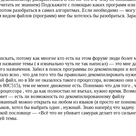
о считать не знанием) Подскажите с помощью каких программ или
 потом разобраться в самих алгоритмах. Если необходимо — могу
 видом файлов (программ) мне бы хотелось бы разобраться. Зара
искать, потому как многие кто есть на этом форуме люди более 
 название темы ( я изначально чуть не так написал) — это мне д
его назначения. Забил в поиск программы по декомпиляции и вот
ало ясно , что для того что бы правильно декомпилировать нуж
й файл, но в Ide не оказалось такого процессора, возможно они
s 80C515), тем не менее движение есть. Понимаю что для того , 
процессора , что да как полностью не въехал, нужно время. Возм
 совет — есть ли возможность по декомпилированному файлу
ованный можно открыть на любом из языков (я просто не поним
зыков, хотел бы выбрать один , нужный. Знаю наперёд что задачу
кой пословице — «Всё что не убивает самурая делает его сильнее
ей темы.