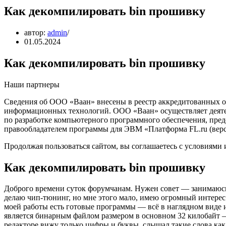
Как декомпилировать bin прошивку
автор:
admin
01.05.2024
Как декомпилировать bin прошивку
Наши партнеры
Сведения об ООО «Ваан» внесены в реестр аккредитованных о
информационных технологий. ООО «Ваан» осуществляет деяте
по разработке компьютерного программного обеспечения, пред
правообладателем программы для ЭВМ «Платформа FL.ru (верси
Продолжая пользоваться сайтом, вы соглашаетесь с условиями 
Как декомпилировать bin прошивку
Доброго времени суток форумчанам. Нужен совет — занимаюсь
делаю чип-тюнинг, но мне этого мало, имею огромный интерес
моей работы есть готовые программы — всё в наглядном виде и
является бинарным файлом размером в основном 32 килобайт —
редакторе вижу только цифры и буквы, слышал такие слова как 