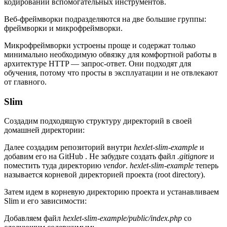
кодировании вспомогательных инструментов.
Веб-фреймворки подразделяются на две большие группы:
фреймворки и микрофреймворки.
Микрофреймворки устроены проще и содержат только
минимально необходимую обвязку для комфортной работы в
архитектуре HTTP — запрос-ответ. Они подходят для
обучения, потому что просты в эксплуатации и не отвлекают
от главного.
Slim
Создадим подходящую структуру директорий в своей
домашней директории:
Далее создадим репозиторий внутри
hexlet-slim-example
и
добавим его на GitHub . Не забудьте создать файл
.gitignore
и
поместить туда директорию
vendor
.
hexlet-slim-example
теперь
называется корневой директорией проекта (root directory).
Затем идем в корневую директорию проекта и устанавливаем
Slim и его зависимости:
Добавляем файл
hexlet-slim-example/public/index.php
со