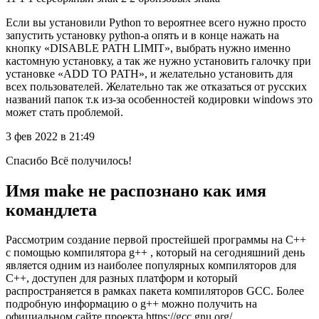
Если вы установили Python то вероятнее всего нужно просто
запустить установку python-а опять и в конце нажать на
кнопку «DISABLE PATH LIMIT», выбрать нужно именно
кастомную установку, а так же нужно установить галочку при
установке «ADD TO PATH», и желательно установить для
всех пользователей. Желательно так же отказаться от русских
названий папок т.к из-за особенностей кодировки windows это
может стать проблемой.
3 фев 2022 в 21:49
Спасибо Всё получилось!
Имя make не распознано как имя
командлета
Рассмотрим создание первой простейшей программы на C++
с помощью компилятора g++ , который на сегодняшний день
является одним из наиболее популярных компиляторов для
C++, доступен для разных платформ и который
распространяется в рамках пакета компиляторов GCC. Более
подробную информацию о g++ можно получить на
официальном сайте проекта https://gcc.gnu.org/.