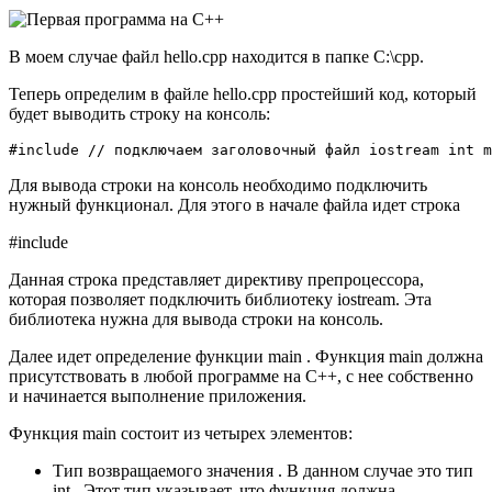
В моем случае файл hello.cpp находится в папке C:\cpp.
Теперь определим в файле hello.cpp простейший код, который
будет выводить строку на консоль:
#include // подключаем заголовочный файл iostream int m
Для вывода строки на консоль необходимо подключить
нужный функционал. Для этого в начале файла идет строка
#include
Данная строка представляет директиву препроцессора,
которая позволяет подключить библиотеку iostream. Эта
библиотека нужна для вывода строки на консоль.
Далее идет определение функции main . Функция main должна
присутствовать в любой программе на С++, с нее собственно
и начинается выполнение приложения.
Функция main состоит из четырех элементов:
Тип возвращаемого значения . В данном случае это тип
int . Этот тип указывает, что функция должна