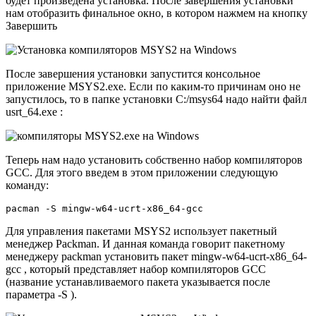
будет произведена установка. После завершения установки
нам отобразить финальное окно, в котором нажмем на кнопку
Завершить
После завершения установки запустится консольное
приложение MSYS2.exe. Если по каким-то причинам оно не
запустилось, то в папке установки C:/msys64 надо найти файл
usrt_64.exe :
Теперь нам надо установить собственно набор компиляторов
GCC. Для этого введем в этом приложении следующую
команду:
pacman -S mingw-w64-ucrt-x86_64-gcc
Для управления пакетами MSYS2 использует пакетный
менеджер Packman. И данная команда говорит пакетному
менеджеру packman установить пакет mingw-w64-ucrt-x86_64-
gcc , который представляет набор компиляторов GCC
(название устанавливаемого пакета указывается после
параметра -S ).