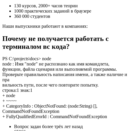
130 курсов, 2000+ часов теории
1000 практических заданий в браузере
360 000 студентов
Наши выпускники работают в компаниях:
Почему не получается работать с
терминалом вс кода?
PS C:\projects\docs> node
node : Имя "node" не распознано как имя командлета,
функции, файла сценария или выполняемой программы.
Проверьте правильность написания имени, а также наличие и
пра
вильность пути, после чего повторите попытку.
строка:1 знак:1
+ node
+ ~~~~
+ CategoryInfo : ObjectNotFound: (node:String) [],
CommandNotFoundException
+ FullyQualifiedErrorId : CommandNotFoundException
Вопрос задан более трёх лет назад