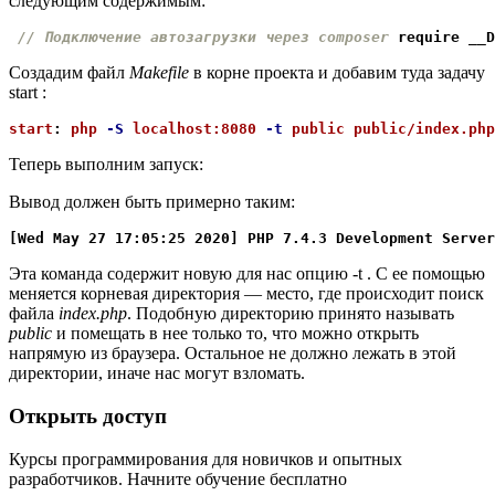
следующим содержимым:
// Подключение автозагрузки через composer
require
__D
Создадим файл
Makefile
в корне проекта и добавим туда задачу
start :
start
:
 php 
-S
 localhost:8080 
-t
 public public/index.php
Теперь выполним запуск:
Вывод должен быть примерно таким:
[Wed May 27 17:05:25 2020] PHP 7.4.3 Development Server
Эта команда содержит новую для нас опцию -t . С ее помощью
меняется корневая директория — место, где происходит поиск
файла
index.php
. Подобную директорию принято называть
public
и помещать в нее только то, что можно открыть
напрямую из браузера. Остальное не должно лежать в этой
директории, иначе нас могут взломать.
Открыть доступ
Курсы программирования для новичков и опытных
разработчиков. Начните обучение бесплатно