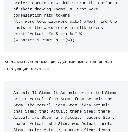
prefer learning new skills from the comforts 
of their drawing rooms"
# First Word 
tokenization
nltk_tokens
=
nltk
.
word_tokenize
(
word_data
)
#Next find the 
roots of the word
for
w
in
nltk_tokens
:
print
"Actual: %s Stem: %s"
%
(
w
,
porter_stemmer
.
stem
(
w
))
Когда мы выполняем приведенный выше код, он дает
следующий результат.
Actual
:
It
Stem
:
It
Actual
:
originated
Stem
:
origin
Actual
:
from
Stem
:
from
Actual
:
the
Stem
:
the
Actual
:
idea
Stem
:
idea
Actual
:
that
Stem
:
that
Actual
:
there
Stem
:
there
Actual
:
are
Stem
:
are
Actual
:
readers
Stem
:
reader
Actual
:
who
Stem
:
who
Actual
:
prefer
Stem
:
prefer
Actual
:
learning
Stem
:
learn