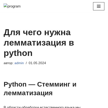
Перейти
к
содержимому
Для чего нужна
лемматизация в
python
автор:
admin
01.05.2024
Python — Стемминг и
лемматизация
В области обработки естественного языка мы