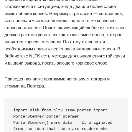
сталкиваемся с ситуацией, когда два или более слова
имеют общий корень. Например, три слова — «согласен»,
«согласен» и «согласен» имеют одно и то же корневое
слово «согласен». Поиск, включающий любое из этих слов,
должен рассматривать их как то же самое слово, которое
является корневым словом. Поэтому становится
необходимым связать все слова в их коренные слова. В
библиотеке NLTK есть методы для выполнения этой связи
и выдачи вывода, показывающего корневое слово.
Приведенная ниже программа использует алгоритм
стемминга Портера.
import
nltk
from
nltk
.
stem
.
porter
import
PorterStemmer
porter_stemmer
=
PorterStemmer
()
word_data
=
"It originated 
from the idea that there are readers who 