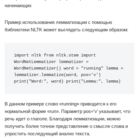
начинающих
Пример использования лемматизации с помощью
библиотеки NLTK может выглядеть следующим образом:
import nltk from nltk.stem import 
WordNetLemmatizer lemmatizer = 
WordNetLemmatizer() word = "running" lemma = 
lemmatizer.lemmatize(word, pos='v') 
print("Word:", word) print("Lemma:", lemma)
В данном примере слово «running» приводится к его
нормальной форме «run». Параметр pos=’v’ указывает, что
речь идет о глаголе. Благодаря лемматизации, можно
получить более точное представление о смысле слова и
упростить последующий анализ текста.