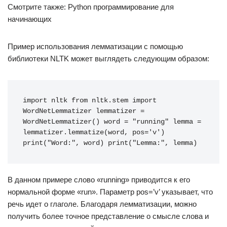
Смотрите также: Python программирование для
начинающих
Пример использования лемматизации с помощью
библиотеки NLTK может выглядеть следующим образом:
import nltk from nltk.stem import 
WordNetLemmatizer lemmatizer = 
WordNetLemmatizer() word = "running" lemma = 
lemmatizer.lemmatize(word, pos='v') 
print("Word:", word) print("Lemma:", lemma)
В данном примере слово «running» приводится к его
нормальной форме «run». Параметр pos=’v’ указывает, что
речь идет о глаголе. Благодаря лемматизации, можно
получить более точное представление о смысле слова и