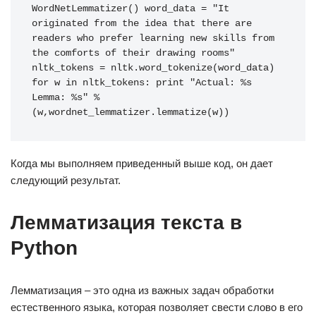
WordNetLemmatizer
()
word_data
=
"It 
originated from the idea that there are 
readers who prefer learning new skills from 
the comforts of their drawing rooms"
nltk_tokens
=
nltk
.
word_tokenize
(
word_data
)
for
w
in
nltk_tokens
:
print
"Actual: %s 
Lemma: %s"
%
(
w
,
wordnet_lemmatizer
.
lemmatize
(
w
))
Когда мы выполняем приведенный выше код, он дает
следующий результат.
Лемматизация текста в
Python
Лемматизация – это одна из важных задач обработки
естественного языка, которая позволяет свести слово в его