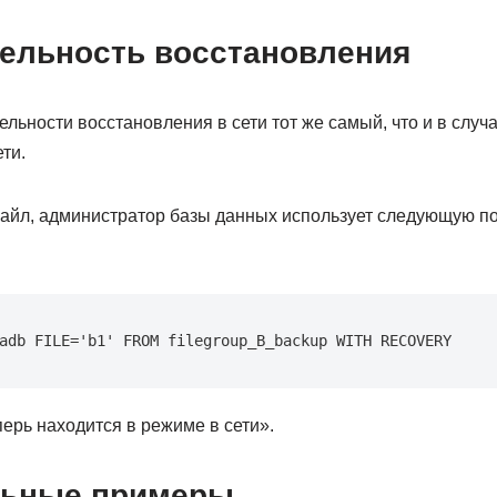
ельность восстановления
льности восстановления в сети тот же самый, что и в случ
ти.
айл, администратор базы данных использует следующую п
adb FILE='b1' FROM filegroup_B_backup WITH RECOVERY
ерь находится в режиме в сети».
льные примеры