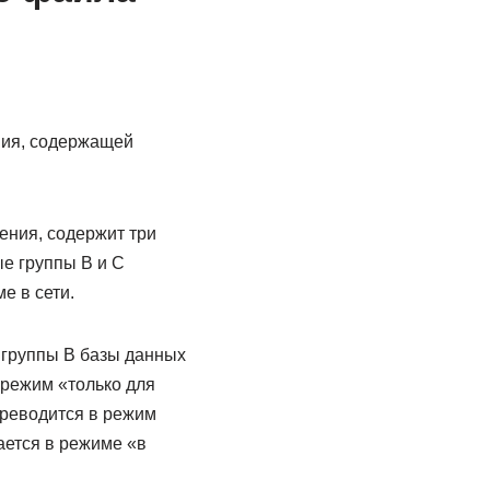
ния, содержащей
ения, содержит три
е группы B и C
е в сети.
 группы B базы данных
 режим «только для
ереводится в режим
ается в режиме «в