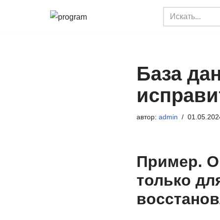
Перейти
к
содержимому
База да
исправи
автор:
admin
01.05.202
Пример. О
только дл
восстанов