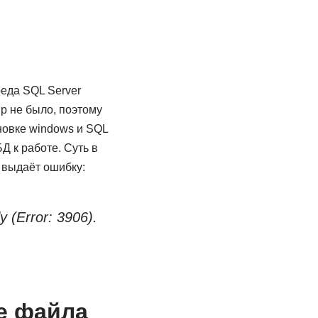
еда SQL Server
Up не было, поэтому
новке windows и SQL
Д к работе. Суть в
s выдаёт ошибку:
y (Error: 3906).
е файла