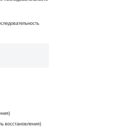
оследовательность
ения)
ль восстановления)