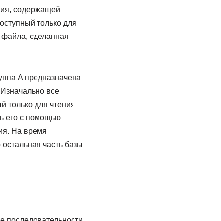
ния, содержащей
оступный только для
я файла, сделанная
уппа A предназначена
 Изначально все
й только для чтения
ть его с помощью
ия. На время
 остальная часть базы
ае последовательности