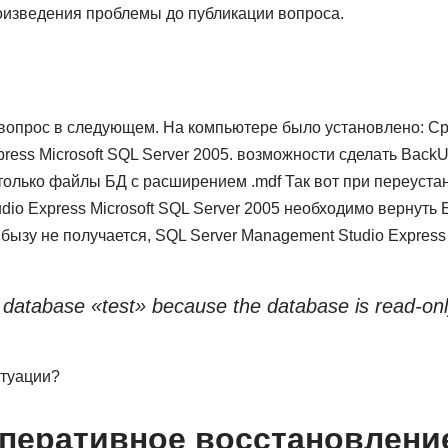
изведения проблемы до публикации вопроса.
 вопрос в следующем. На компьютере было установлено: Ср
ress Microsoft SQL Server 2005. возможности сделать Back
только файлы БД с расширением .mdf Так вот при переуста
dio Express Microsoft SQL Server 2005 необходимо вернуть Б
 бызу не получается, SQL Server Management Studio Expres
 database «test» because the database is read-onl
итуации?
перативное восстановлени