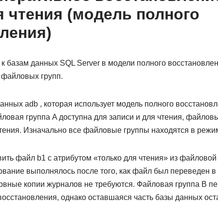
я чтения (модель полного
ления)
я к базам данных SQL Server в модели полного восстановле
 файловых групп.
анных adb , которая использует модель полного восстановл
ловая группа A доступна для записи и для чтения, файловы
тения. Изначально все файловые группы находятся в режим
ить файл b1 с атрибутом «только для чтения» из файловой
ование выполнялось после того, как файл был переведен в
ервные копии журналов не требуются. Файловая группа B п
восстановления, однако оставшаяся часть базы данных ост