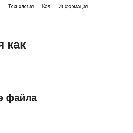
Технология
Код
Информация
я как
е файла