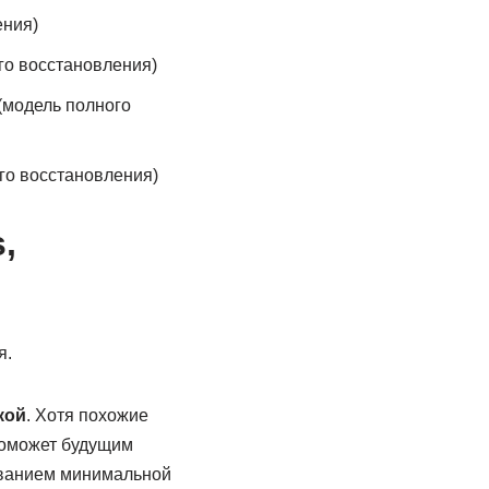
ения)
го восстановления)
(модель полного
го восстановления)
,
я.
кой
. Хотя похожие
поможет будущим
ованием минимальной