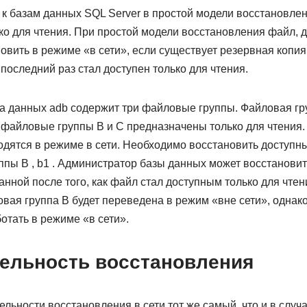
я к базам данных SQL Server в простой модели восстановле
ко для чтения. При простой модели восстановления файл, д
овить в режиме «в сети», если существует резервная копи
 последний раз стал доступен только для чтения.
а данных adb содержит три файловые группы. Файловая гр
а файловые группы B и C предназначены только для чтения.
дятся в режиме в сети. Необходимо восстановить доступны
ппы B , b1 . Администратор базы данных может восстанови
анной после того, как файл стал доступным только для чтен
ая группа B будет переведена в режим «вне сети», однако
отать в режиме «в сети».
ельность восстановления
льности восстановления в сети тот же самый, что и в случ