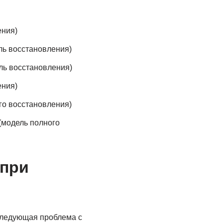
ения)
ль восстановления)
ль восстановления)
ения)
го восстановления)
(модель полного
 при
 следующая проблема с