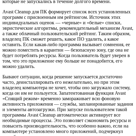
которые не запускались в течение долгого времени.
Avast Cleanup для ПК формирует список всех установленных
программ с присвоенным им рейтингом. Источник этих
индивидуальных оценок — «черные» и «белые» списки,
эвристические алгоритмы, рекомендательный механизм Avast,
а также облачный пользовательский рейтинг. Таким образом,
владелец ПК сможет решить, какое ПО удалить, а какое
оставить. Если какая-либо программа вызывает сомнения, ее
можно поместить в карантин — безопасную зону, где она не
будет потреблять ресурсы. Когда пользователь будет уверен в
том, что это приложение ему больше не понадобится, его
можно удалить.
Бывают ситуации, когда решение запускается достаточно
часто, деинсталлировать его нежелательно, но при этом
владелец компьютера не хочет, чтобы оно загружало систему,
когда он им не пользуется. Запатентованная функция Avast
«Спящий режим» временно замораживает всю фоновую
активность приложения — службы, запланированные задания
и элементы автозагрузки. При запуске пользователем такой
программы Avast Cleanup автоматически активирует все
необходимые процессы. Это позволяет сэкономить ресурсы и
повысить производительность, что особенно важно, если на
компьютере установлено много приложений, подчеркнул