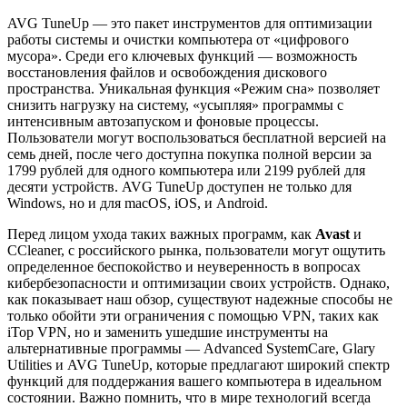
AVG TuneUp — это пакет инструментов для оптимизации
работы системы и очистки компьютера от «цифрового
мусора». Среди его ключевых функций — возможность
восстановления файлов и освобождения дискового
пространства. Уникальная функция «Режим сна» позволяет
снизить нагрузку на систему, «усыпляя» программы с
интенсивным автозапуском и фоновые процессы.
Пользователи могут воспользоваться бесплатной версией на
семь дней, после чего доступна покупка полной версии за
1799 рублей для одного компьютера или 2199 рублей для
десяти устройств. AVG TuneUp доступен не только для
Windows, но и для macOS, iOS, и Android.
Перед лицом ухода таких важных программ, как
Avast
и
CCleaner, с российского рынка, пользователи могут ощутить
определенное беспокойство и неуверенность в вопросах
кибербезопасности и оптимизации своих устройств. Однако,
как показывает наш обзор, существуют надежные способы не
только обойти эти ограничения с помощью VPN, таких как
iTop VPN, но и заменить ушедшие инструменты на
альтернативные программы — Advanced SystemCare, Glary
Utilities и AVG TuneUp, которые предлагают широкий спектр
функций для поддержания вашего компьютера в идеальном
состоянии. Важно помнить, что в мире технологий всегда