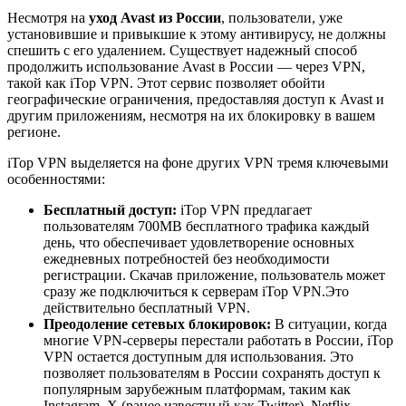
Несмотря на
уход Avast из России
, пользователи, уже
установившие и привыкшие к этому антивирусу, не должны
спешить с его удалением. Существует надежный способ
продолжить использование Avast в России — через VPN,
такой как iTop VPN. Этот сервис позволяет обойти
географические ограничения, предоставляя доступ к Avast и
другим приложениям, несмотря на их блокировку в вашем
регионе.
iTop VPN выделяется на фоне других VPN тремя ключевыми
особенностями:
Бесплатный доступ:
iTop VPN предлагает
пользователям 700MB бесплатного трафика каждый
день, что обеспечивает удовлетворение основных
ежедневных потребностей без необходимости
регистрации. Скачав приложение, пользователь может
сразу же подключиться к серверам iTop VPN.Это
действительно бесплатный VPN.
Преодоление сетевых блокировок:
В ситуации, когда
многие VPN-серверы перестали работать в России, iTop
VPN остается доступным для использования. Это
позволяет пользователям в России сохранять доступ к
популярным зарубежным платформам, таким как
Instagram, X (ранее известный как Twitter), Netflix,