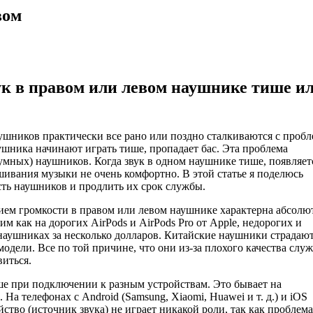
вом
ук в правом или левом наушнике тише и
шников практически все рано или поздно сталкиваются с пробл
ушника начинают играть тише, пропадает бас. Эта проблема
уумных) наушников. Когда звук в одном наушнике тише, появляет
шивания музыки не очень комфортно. В этой статье я поделюсь
ть наушников и продлить их срок службы.
ием громкости в правом или левом наушнике характерна абсолю
им как на дорогих AirPods и AirPods Pro от Apple, недорогих и
наушниках за несколько долларов. Китайские наушники страдают
модели. Все по той причине, что они из-за плохого качества служ
виться.
ше при подключении к разным устройствам. Это бывает на
На телефонах с Android (Samsung, Xiaomi, Huawei и т. д.) и iOS
ство (источник звука) не играет никакой роли, так как проблема