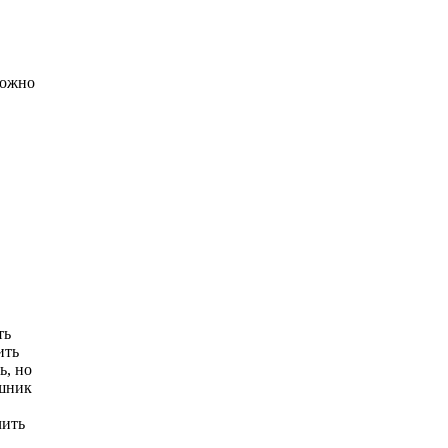
можно
ть
ить
ь, но
ушник
чить