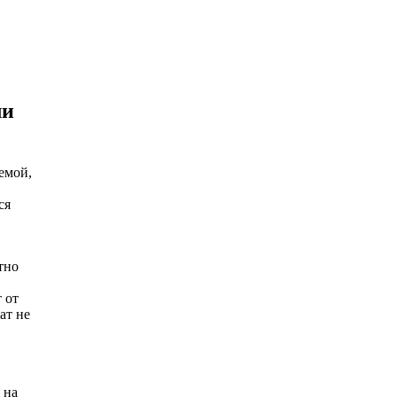
ли
емой,
ся
тно
 от
ат не
 на