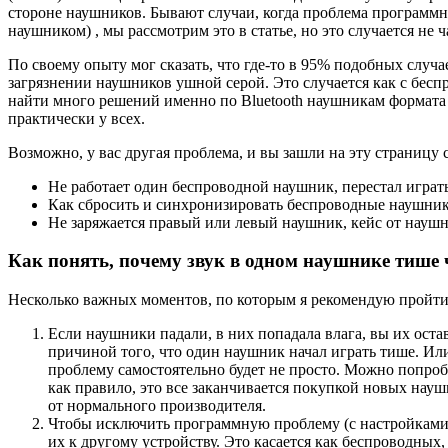
стороне наушников. Бывают случаи, когда проблема программн
наушником) , мы рассмотрим это в статье, но это случается не ч
По своему опыту мог сказать, что где-то в 95% подобных случ
загрязнении наушников ушной серой. Это случается как с бес
найти много решений именно по Bluetooth наушникам формата 
практически у всех.
Возможно, у вас другая проблема, и вы зашли на эту страницу 
Не работает один беспроводной наушник, перестал играт
Как сбросить и синхронизировать беспроводные наушни
Не заряжается правый или левый наушник, кейс от науш
Как понять, почему звук в одном наушнике тише 
Несколько важных моментов, по которым я рекомендую пройтис
Если наушники падали, в них попадала влага, вы их остав
причиной того, что один наушник начал играть тише. Ил
проблему самостоятельно будет не просто. Можно попробо
как правило, это все заканчивается покупкой новых науш
от нормального производителя.
Чтобы исключить программную проблему (с настройками 
их к другому устройству. Это касается как беспроводных