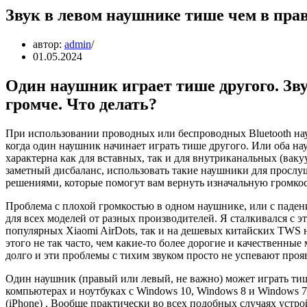
Звук в левом наушнике тише чем в пра
автор:
admin
01.05.2024
Один наушник играет тише другого. Зв
громче. Что делать?
При использовании проводных или беспроводных Bluetooth нау
когда один наушник начинает играть тише другого. Или оба на
характерна как для вставных, так и для внутриканальных (вак
заметный дисбаланс, использовать такие наушники для прослу
решениями, которые помогут вам вернуть изначальную громкос
Проблема с плохой громкостью в одном наушнике, или с паден
для всех моделей от разных производителей. Я сталкивался с эт
популярных Xiaomi AirDots, так и на дешевых китайских TWS 
этого не так часто, чем какие-то более дорогие и качественные 
долго и эти проблемы с тихим звуком просто не успевают проя
Один наушник (правый или левый, не важно) может играть ти
компьютерах и ноутбуках с Windows 10, Windows 8 и Windows 7. 
(iPhone) . Вообще практически во всех подобных случаях устрой