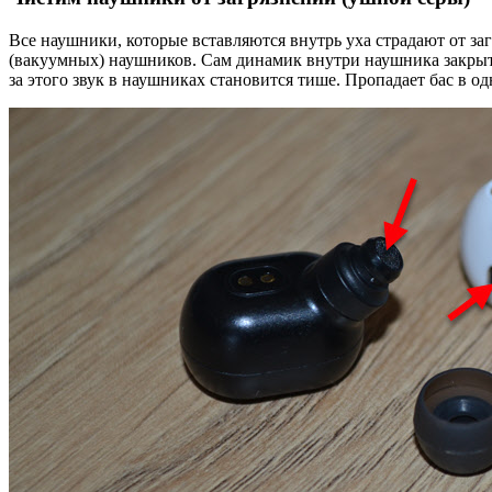
Все наушники, которые вставляются внутрь уха страдают от за
(вакуумных) наушников. Сам динамик внутри наушника закрыт м
за этого звук в наушниках становится тише. Пропадает бас в о