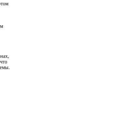
этом
ом
нах,
 что
лемы.