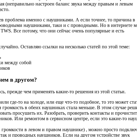
ая (неправильно настроен баланс звука между правым и левым
асто.
аев проблема именно с наушниками. А если точнее, то причина в
проводными наушниками, таки и с проводными. Но в интернете 
TWS. Все потому, что они сейчас очень популярные и есть
случайно. Оставляю ссылки на несколько статей по этой теме:
ь
ки между собой
ников
чем в другом?
ь, прежде чем применять какие-то решения из этой статьи.
или где-то на холоде, или еще что-то подобное, то это может ста
и громкость в обеих наушниках стала меньше. В этом случае реш
вать просушить их. Разобрать, проверить контакты и прочистит
ников. Или ремонтом в сервисном центре, если это какие-то на
громкости в левом и правом наушнике) , можно просто подклю
, так и проводных наушников. Если на другом устройстве звук