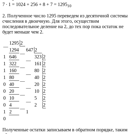
7 ∙ 1 = 1024 + 256 + 8 + 7 = 1295
10
2. Полученное число 1295 переведем из десятичной системы
счисления в двоичную. Для этого, осуществим
последовательное деление на 2, до тех пор пока остаток не
будет меньше чем 2.
1295
2
—
1294
647
2
—
1
646
323
2
—
1
322
161
2
—
1
160
80
2
—
1
80
40
2
—
0
40
20
2
—
0
20
10
2
—
0
10
5
2
—
0
4
2
2
—
1
2
1
0
Полученные остатки записываем в обратном порядке, таким