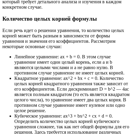
который требует детального анализа и изучения в каждом
конкретном случае.
Количество целых корней формулы
Если речь идет о решении уравнения, то количество целых
корней может быть разным в зависимости от формы
уравнения и значения его коэффициентов. Рассмотрим
некоторые основные случаи:
Линейное уравнение: ax + b = 0. В этом случае
уравнение имеет один целый корень, если a и b
являются целыми числами и a не равно нулю. В
противном случае уравнение не имеет целых корней.
Квадратное уравнение: ax^2 + bx + c = 0. Количество
целых корней квадратного уравнения также зависит от
его коэффициентов. Если дискриминант D = b^2 — 4ac
является полным квадратом (то есть является квадратом
целого числа), то уравнение имеет два целых корня. В
противном случае уравнение имеет нулевое или одно
целое решение.
Кубическое уравнение: ax^3 + bx^2 + cx + d = 0.
Определить количество целых корней кубического
уравнения сложнее, так как нет общей формулы для его
решения. Здесь требуется использование различных