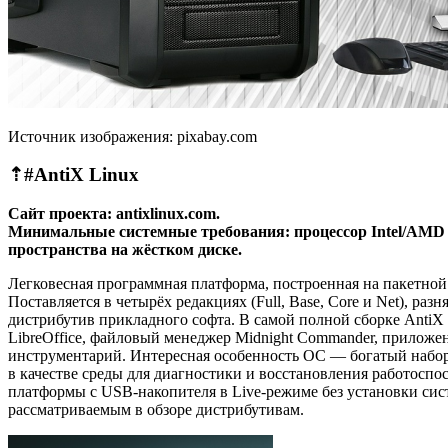
Источник изображения: pixabay.com
⇡#
AntiX
Linux
Сайт проекта: antixlinux.com.
Минимальные системные требования: процессор Intel/AMD н
пространства на жёстком диске.
Легковесная программная платформа, построенная на пакетной
Поставляется в четырёх редакциях (Full, Base, Core и Net), р
дистрибутив прикладного софта. В самой полной сборке AntiX 
LibreOffice, файловый менеджер Midnight Commander, приложен
инструментарий. Интересная особенность ОС — богатый набор 
в качестве среды для диагностики и восстановления работоспо
платформы с USB-накопителя в Live-режиме без установки сис
рассматриваемым в обзоре дистрибутивам.