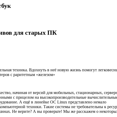
тбук
тивов для старых ПК
ельная техника. Вдохнуть в неё новую жизнь помогут легковесн
теров с раритетным «железом»
ество, начиная от версий для мобильных, стационарных, серве
данными с прицелом на высокопроизводительные вычислительны
рудование. А ещё в линейке ОС Linux представлено немало
компьютерной техники. Такие системы не требовательны к ресу
инах. Не верите? А вы проверьте! Мы же расскажем о некоторы