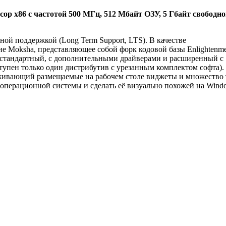
р x86 с частотой 500 МГц, 512 Мбайт ОЗУ, 5 Гбайт свободно
ной поддержкой (Long Term Support, LTS). В качестве
е Moksha, представляющее собой форк кодовой базы Enlightenme
С: стандартный, с дополнительными драйверами и расширенный с
тупен только один дистрибутив с урезанным комплектом софта).
рживающий размещаемые на рабочем столе виджеты и множество 
операционной системы и сделать её визуально похожей на Wind