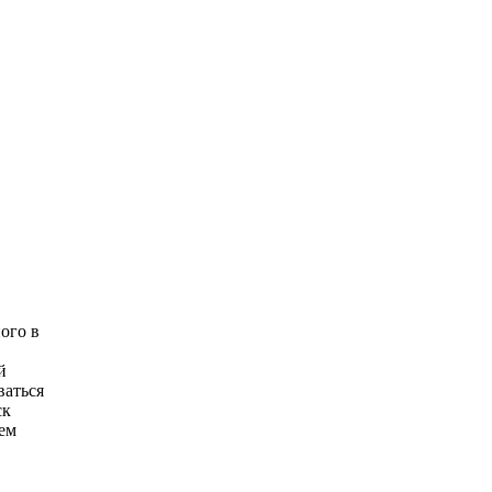
ого в
й
ваться
ск
сем