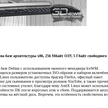
а базе архитектуры x86, 256 Мбайт ОЗУ, 5 Гбайт свободного
 базе Debian с использованием оконного менеджера IceWM.
азнящихся размером установочных ISO-образов и набором включённ
Linux пользователю доступны браузер Firefox, офисный пакет
ие для скачивания и просмотра роликов YouTube, в также прочи
системных утилит, благодаря чему AntiX Linux может использо
собности ПК после вирусных атак и сбоев. Поддерживается запу
темы на жёсткий диск. Впрочем, эта особенность свойственна в