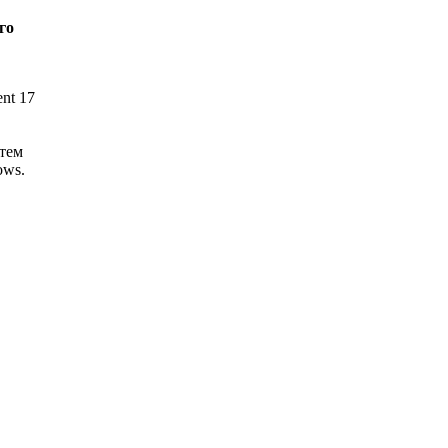
го
nt 17
тем
ows.