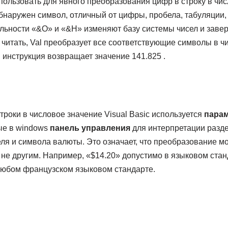
ользовать для явного преобразования цифр в строку в числ
 обнаружен символ, отличный от цифры, пробела, табуляции,
льности «&O» и «&H» изменяют базу системы чисел и заве
 читать, Val преобразует все соответствующие символы в ч
инструкция возвращает значение 141.825 .
роки в числовое значение Visual Basic используется
пара
ые в windows
панель управления
для интерпретации разде
еля и символа валюты. Это означает, что преобразование м
не другим. Например, «$14.20» допустимо в языковом стан
 любом французском языковом стандарте.