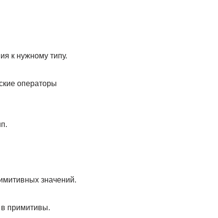
я к нужному типу.
еские операторы
п.
имитивных значений.
 в примитивы.