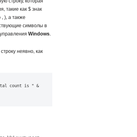
ую строку, которая
 такие как $ знак
 ), а также
етствующие символы в
ь управления
Windows
.
строку неявно, как
al count is " & 