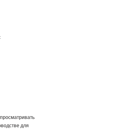
c
и просматривать
оводстве для