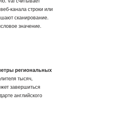
о. Val считывает
 веб-канала строки или
ршают сканирование.
исловое значение.
метры региональных
лителя тысяч,
ожет завершиться
дарте английского