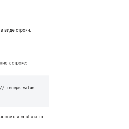
в виде строки.
ие к строке:
/ теперь value 
новится «null» и т.п.