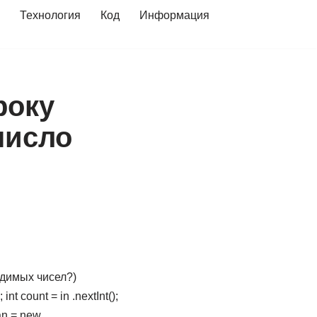
Технология
Код
Информация
року
число
одимых чисел?)
t count = in .nextInt();
an = new