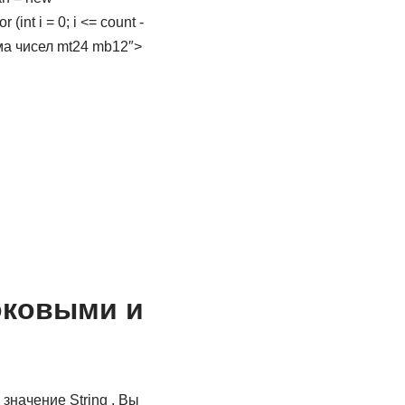
 (int i = 0; i <= count -
Сумма чисел mt24 mb12″>
оковыми и
значение String . Вы