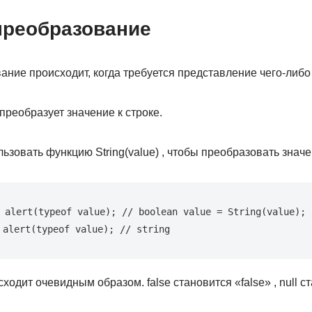
преобразование
ние происходит, когда требуется представление чего-либо 
 преобразует значение к строке.
зовать функцию String(value) , чтобы преобразовать значен
 alert(typeof value); // boolean value = String(value); /
 alert(typeof value); // string
дит очевидным образом. false становится «false» , null ста