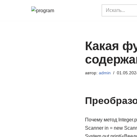
Перейти
к
содержимому
Какая ф
содержа
автор:
admin
01.05.202
Преобразо
Почему метод Integer.
Scanner in = new Scanner
System.out.print(«Введ