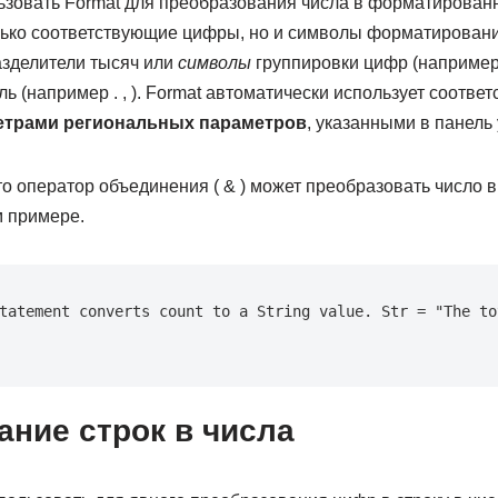
зовать Format для преобразования числа в форматированн
ько соответствующие цифры, но и символы форматирования,
азделители тысяч или
символы
группировки цифр (например ,
ь (например . , ). Format автоматически использует соотв
етрами региональных параметров
, указанными в панел
о оператор объединения ( & ) может преобразовать число в 
 примере.
tatement converts count to a String value. Str = "The tot
ание строк в числа