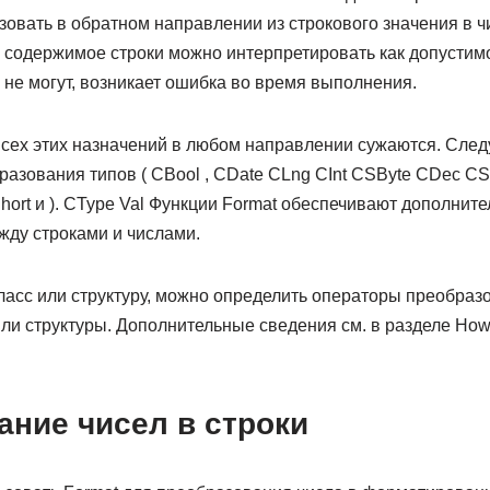
овать в обратном направлении из строкового значения в ч
 содержимое строки можно интерпретировать как допустим
 не могут, возникает ошибка во время выполнения.
сех этих назначений в любом направлении сужаются. След
азования типов ( CBool , CDate CLng CInt CSByte CDec CS
ort и ). CType Val Функции Format обеспечивают дополнит
ду строками и числами.
ласс или структуру, можно определить операторы преобраз
или структуры. Дополнительные сведения см. в разделе How 
ание чисел в строки