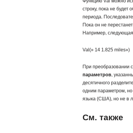
Функцию Val можно исп
строку, пока не будет
периода. Последовате
Пока он не перестанет
Например, следующая 
Val(» 14 1.825 miles»)
При преобразовании ст
параметров
, указанн
десятичного разделит
одним параметром, но 
языка (США), но не в
См. также