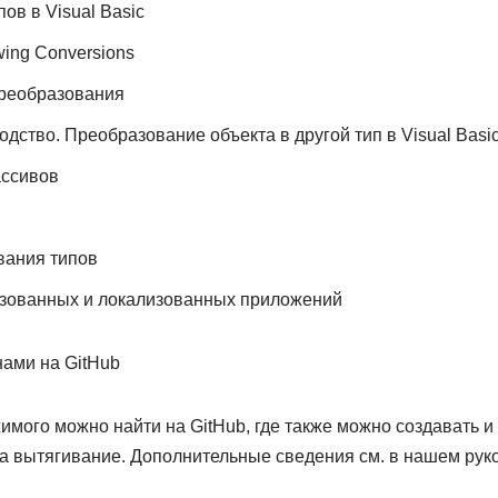
ов в Visual Basic
wing Conversions
реобразования
дство. Преобразование объекта в другой тип в Visual Basi
ссивов
вания типов
изованных и локализованных приложений
нами на GitHub
имого можно найти на GitHub, где также можно создавать 
а вытягивание. Дополнительные сведения см. в нашем рук