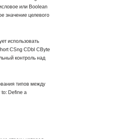
исловое или Boolean
ое значение целевого
ует использовать
hort CSng CDbl CByte
ельный контроль над
ования типов между
to: Define a