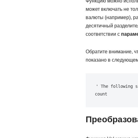
Функцию можно исполь
может включать не тол
валюты (например), р
десятичный разделител
соответствии с
парам
Обратите внимание, чт
показано в следующем
' The following s
count
Преобразов