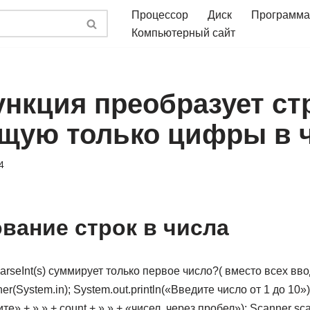
Процессор
Диск
Программа
Компьютерный сайт
ункция преобразует ст
щую только цифры в 
4
вание строк в числа
parseInt(s) суммирует только первое число?( вместо всех вв
(System.in); System.out.println(«Введите число от 1 до 10»); in
ите» + » » + count + » » + «чисел, через пробел»); Scanner sc