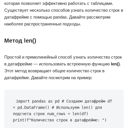
которая позволяет эффективно работать с таблицами.
Существует несколько способов узнать количество строк в
датафрейме с помощью pandas. Давайте рассмотрим
наиболее распространенные подходы.
Метод len()
Простой и прямолинейный способ узнать количество строк
в датафрейме — использовать встроенную функцию
len()
.
Этот метод возвращает общее количество строк в
датафрейме. Давайте посмотрим на пример:
import pandas as pd # Создаем датафрейм df 
= pd.DataFrame() # Используем len() для 
подсчета строк num_rows = len(df) 
print(f"Количество строк в датафрейме: ")