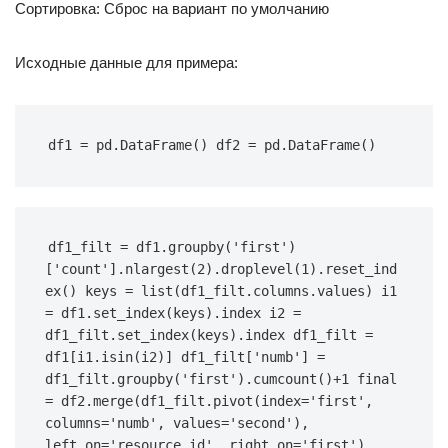
Сортировка: Сброс на вариант по умолчанию
Исходные данные для примера:
df1 = pd.DataFrame() df2 = pd.DataFrame()
df1_filt = df1.groupby('first')
['count'].nlargest(2).droplevel(1).reset_ind
ex() keys = list(df1_filt.columns.values) i1 
= df1.set_index(keys).index i2 = 
df1_filt.set_index(keys).index df1_filt = 
df1[i1.isin(i2)] df1_filt['numb'] = 
df1_filt.groupby('first').cumcount()+1 final 
= df2.merge(df1_filt.pivot(index='first', 
columns='numb', values='second'), 
left_on='resource_id', right_on='first')