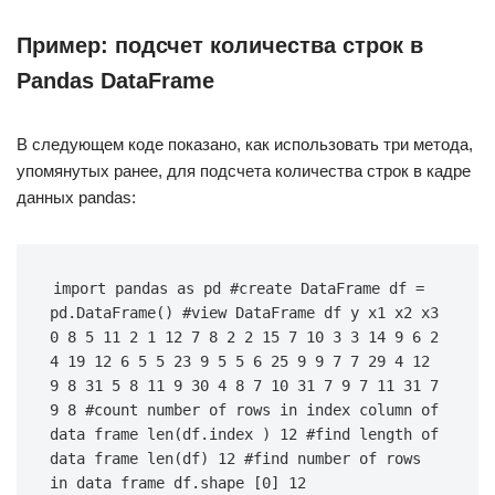
Пример: подсчет количества строк в
Pandas DataFrame
В следующем коде показано, как использовать три метода,
упомянутых ранее, для подсчета количества строк в кадре
данных pandas:
import pandas as pd #create DataFrame df = 
pd.DataFrame() #view DataFrame df y x1 x2 x3 
0 8 5 11 2 1 12 7 8 2 2 15 7 10 3 3 14 9 6 2 
4 19 12 6 5 5 23 9 5 5 6 25 9 9 7 7 29 4 12 
9 8 31 5 8 11 9 30 4 8 7 10 31 7 9 7 11 31 7 
9 8 #count number of rows in index column of 
data frame len(df.index ) 12 #find length of 
data frame len(df) 12 #find number of rows 
in data frame df.shape [0] 12