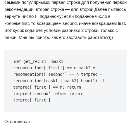
самыми популярными: первая строка для получения первой
рекомендации, вторая строка — для второй Далее пытаюсь
вернуть число != поданному: если поданное число в
колонке first, то возвращаем second, иначе возвращаем first.
Вот кусок кода без условий разбивки 2 строки, только с
одной. Мне бы понять: как его заставить работать?)))
def get_rec(n): mask1 = 
recomedations['first'] == n mask2 = 
recomedations['second'] == n temprec = 
recomedations[mask1 | mask2].head(1) if 
temprec['first'] == n: return 
temprec['second'] else: return 
temprec['first']
Отслеживать