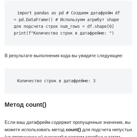
import pandas as pd # Создаем датафрейм df 
= pd.DataFrame() # Используем атрибут shape 
для подсчета строк num_rows = df.shape[0] 
print(f"Количество строк в датафрейме: ")
В результате выполнения кода вы увидите следующее:
Количество строк в датафрейме: 3
Метод count()
Если ваш датафрейм содержит пропущенные значения, вы
можете использовать метод
count()
для подсчета непустых
(не пропущенных) значений в каждом столбце и затем