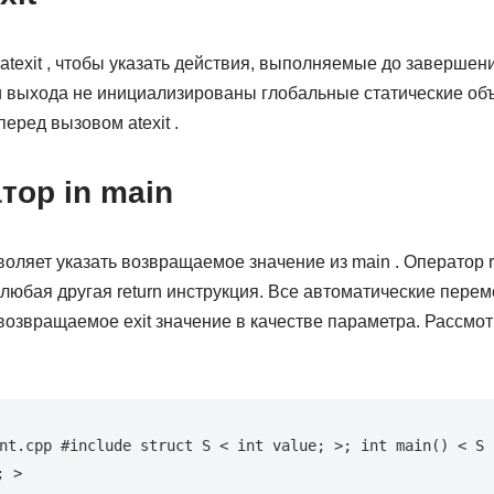
atexit , чтобы указать действия, выполняемые до заверше
выхода не инициализированы глобальные статические объ
ред вызовом atexit .
атор in main
оляет указать возвращаемое значение из main . Оператор r
 любая другая return инструкция. Все автоматические пере
возвращаемое exit значение в качестве параметра. Рассм
nt.cpp #include struct S < int value; >; int main() < S s
; >