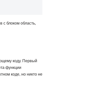
 с блоком область,
ющему коду. Первый
ота функции
ктном коде, но никто не