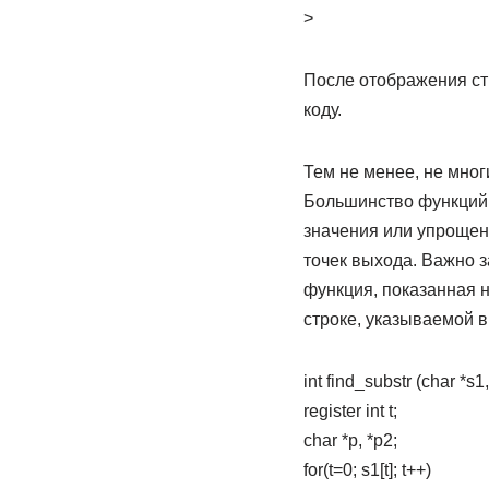
>
После отображения ст
коду.
Тем не менее, не мно
Большинство функций 
значения или упрощен
точек выхода. Важно з
функция, показанная н
строке, указываемой в
int find_substr (char *s1
register int t;
char *p, *p2;
for(t=0; s1[t]; t++)