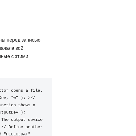
ны перед записью
ачала sd2
нные с этими
tor opens a file. 
ev, "w" ); >// 
nction shows a 
tputDev ); 
The output device 
// Define another 
 "HELLO.DAT" 