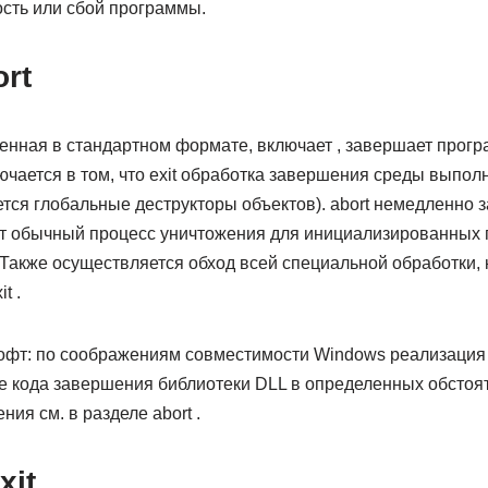
ость или сбой программы.
rt
ленная в стандартном формате, включает , завершает прог
ключается в том, что exit обработка завершения среды выпо
тся глобальные деструкторы объектов). abort немедленно 
ит обычный процесс уничтожения для инициализированных
 Также осуществляется обход всей специальной обработки, 
t .
фт: по соображениям совместимости Windows реализация ab
 кода завершения библиотеки DLL в определенных обстоят
ия см. в разделе abort .
xit