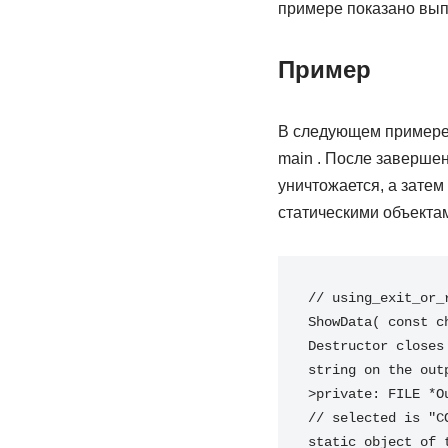
примере показано вып
Пример
В следующем примере 
main . После заверше
уничтожается, а затем
статическими объекта
// using_exit_or_
ShowData( const c
Destructor closes
string on the out
>private: FILE *O
// selected is "C
static object of 