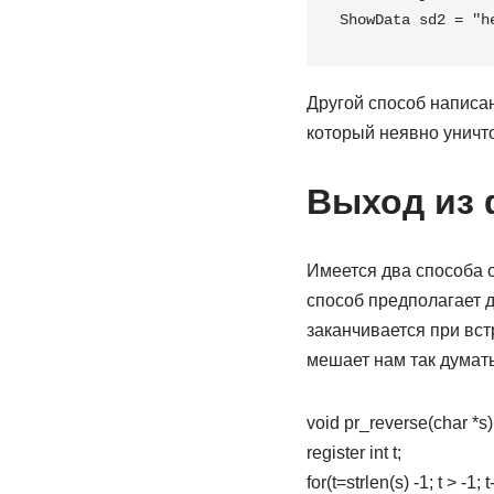
ShowData sd2 = "h
Другой способ написан
который неявно уничто
Выход из 
Имеется два способа 
способ предполагает 
заканчивается при встр
мешает нам так думать
void pr_reverse(char *s)
register int t;
for(t=strlen(s) -1; t > -1; t