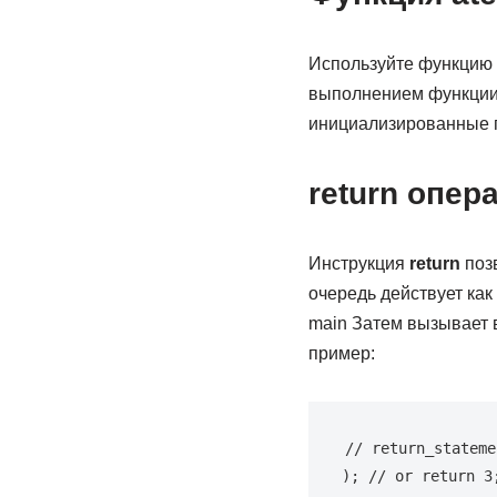
Используйте функцию 
выполнением функции 
инициализированные пе
return опер
Инструкция
return
позв
очередь действует как
main Затем вызывает 
пример:
// return_stateme
); // or return 3