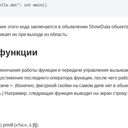
ello.dat"; int main()
ия этого кода заключается в объявлении ShowData объектов
жает их при выходе из область:
функции
окончания работы функции и передачи управления вызыва
достижение последнего оператора функции, после чего раб
ече >. (Конечно, фигурной скобки на самом деле нет в объе
.) Например, следующая функция выводит на экран строку:
-) printf («%c», s [t]);