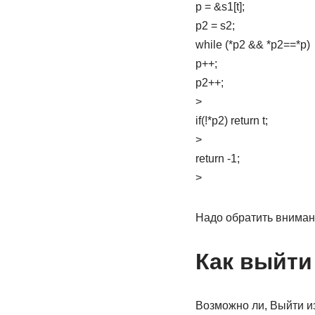
p = &s1[t];
p2 = s2;
while (*p2 && *p2==*p)
p++;
p2++;
>
if(!*p2) return t;
>
return -1;
>
Надо обратить внимани
Как выйти
Возможно ли, Выйти из