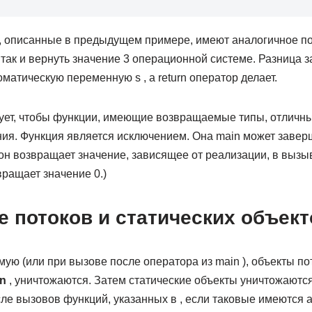
, описанные в предыдущем примере, имеют аналогичное по
так и вернуть значение 3 операционной системе. Разница за
оматическую переменную s , а return оператор делает.
бует, чтобы функции, имеющие возвращаемые типы, отличн
ия. Функция является исключением. Она main может заверш
 он возвращает значение, зависящее от реализации, в выз
ащает значение 0.)
 потоков и статических объект
мую (или при вызове после оператора из main ), объекты по
rn
, уничтожаются. Затем статические объекты уничтожаютс
ле вызовов функций, указанных в , если таковые имеются at