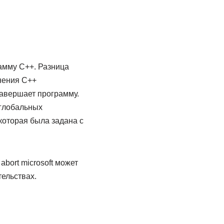
рамму C++. Разница
лнения C++
завершает программу.
 глобальных
которая была задана с
ort microsoft может
ельствах.