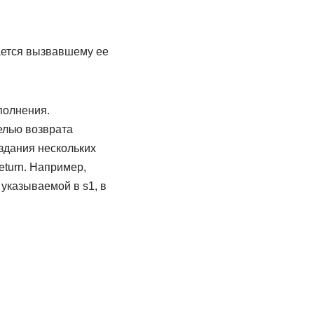
ается вызвавшему ее
полнения.
елью возврата
здания нескольких
eturn. Например,
указываемой в s1, в