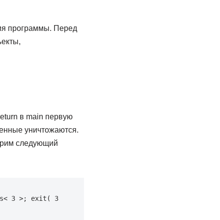
ния программы. Перед
екты,
eturn в main первую
менные уничтожаются.
отрим следующий
< 3 >; exit( 3 