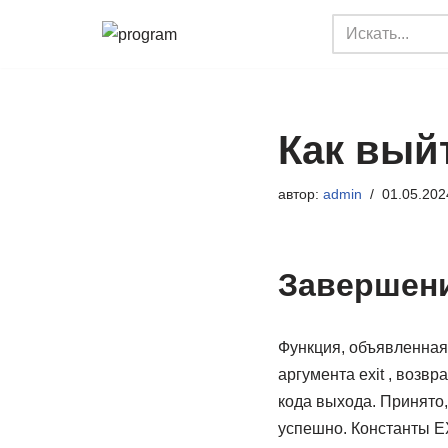
Перейти
к
содержимому
Как выйт
автор:
admin
01.05.202
Завершен
Функция, объявленная 
аргумента exit , воз
кода выхода. Принято
успешно. Константы E