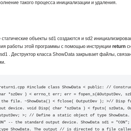
олнение такого процесса инициализации и удаления.
статические объекты sd1 создаются и sd2 инициализирова
ния работы этой программы с помощью инструкции
return
сн
 sd1 . Деструктор класса ShowData закрывает файлы, связа
ми.
return1.cpp #include class ShowData < public: // Construc
har *szDev ) < errno_t err; err = fopen_s(&OutputDev, szD
 the file. ~ShowData() < fclose( OutputDev ); >// Disp fu
put device. void Disp( char *szData ) < fputs( szData, Ou
utputDev; >; // Define a static object of type ShowData. 
ON" -- the standard output device. ShowData sd1 = "CON"; 
type ShowData. The output // is directed to a file called