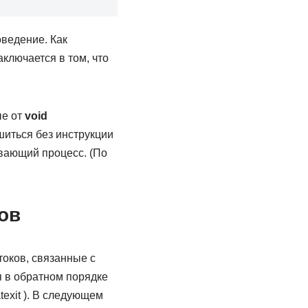
ведение. Как
ключается в том, что
ые от
void
иться без инструкции
ывающий процесс. (По
ов
токов, связанные с
я в обратном порядке
exit ). В следующем