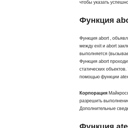
чтобы указать успешн
Функция abo
Функция abort , объяв
между exit и abort за
выполняется (вызывае
Функция abort проход
статических объектов.
помощью функции atexi
Корпорация
Майкросо
разрешить выполнение
Дополнительные сведен
Функция ate