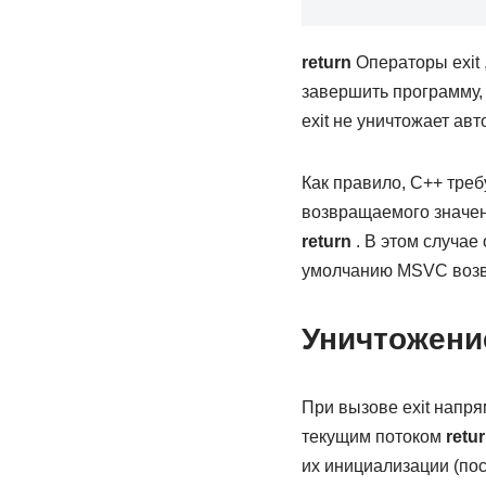
return
Операторы exit 
завершить программу, 
exit не уничтожает авт
Как правило, C++ тре
возвращаемого значен
return
. В этом случае
умолчанию MSVC возвр
Уничтожение
При вызове exit напря
текущим потоком
retu
их инициализации (пос