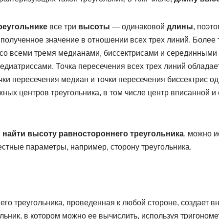
реугольнике
все три
высоты
— одинаковой
длины
, поэт
полученное значение в отношении всех трех линий. Более 
со всеми тремя медианами, биссектрисами и серединными
диатриссами. Точка пересечения всех трех линий обладает
чки пересечения медиан и точки пересечения биссектрис о
ных центров треугольника, в том числе центр вписанной и
ы
найти высоту равностороннего треугольника
, можно 
стные параметры, например, сторону треугольника.
го треугольника, проведенная к любой стороне, создает вн
льник, в котором можно ее вычислить, используя тригоном