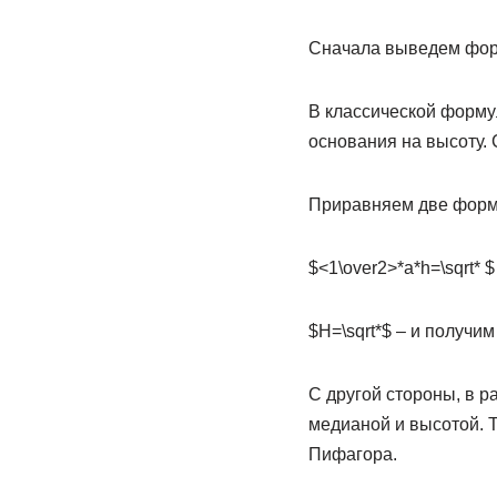
Сначала выведем фор
В классической форму
основания на высоту. 
Приравняем две форм
$<1\over2>*a*h=\sqrt*
$
$H=\sqrt*
$ – и получи
С другой стороны, в р
медианой и высотой. Т
Пифагора.