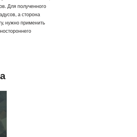
ов. Для полученного
адусов, а сторона
ту, нужно применить
вностороннего
а