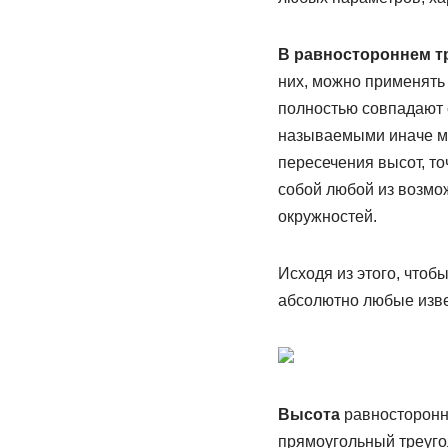
В равностороннем т
них, можно применять 
полностью совпадают 
называемыми иначе ме
пересечения высот, то
собой любой из возмож
окружностей.
Исходя из этого, чтоб
абсолютно любые изве
Высота
равносторонне
прямоугольный треуго