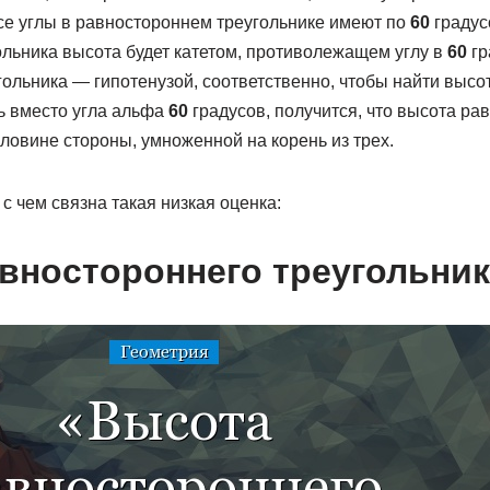
 все углы в равностороннем треугольнике имеют по
60
градус
ольника высота будет катетом, противолежащем углу в
60
гр
ольника — гипотенузой, соответственно, чтобы найти высо
ь вместо угла альфа
60
градусов, получится, что высота ра
ловине стороны, умноженной на корень из трех.
 чем связна такая низкая оценка:
вностороннего треугольник