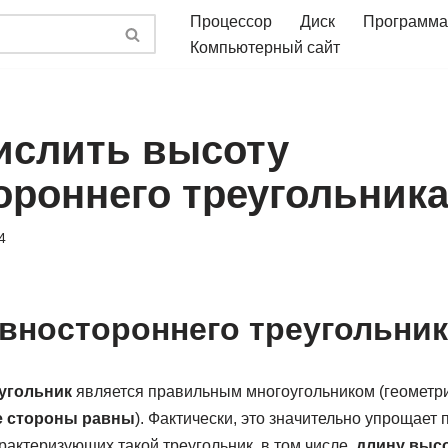
Процессор
Диск
Программа
Компьютерный сайт
ислить высоту
ороннего треугольник
4
вностороннего треугольник
угольник
является правильным многоугольником (геометри
е стороны равны
). Фактически, это значительно упрощает
актеризующих такой треугольник, в том числе,
длину выс