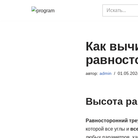
Перейти
к
содержимому
Как выч
равност
автор:
admin
01.05.202
Высота ра
Равносторонний тре
которой все углы и
вс
любых параметров, хар