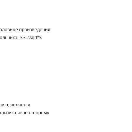
половине произведения
льника: $S=\sqrt*
$
нию, является
ольника через теорему