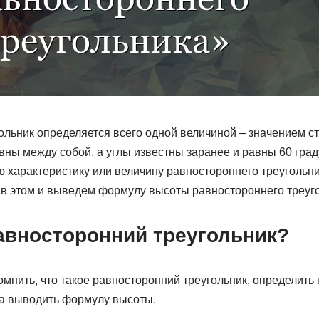
ольник определяется всего одной величиной – значением с
вны между собой, а углы известны заранее и равны 60 гра
 характеристику или величину равностороннего треугольни
я в этом и выведем формулу высоты равностороннего треуг
равносторонний треугольник?
мнить, что такое равносторонний треугольник, определить
да выводить формулу высоты.