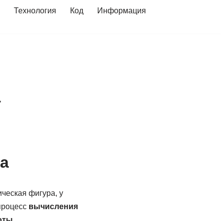
Технология
Код
Информация
а
а
ческая фигура, у
 процесс
вычисления
оты
.