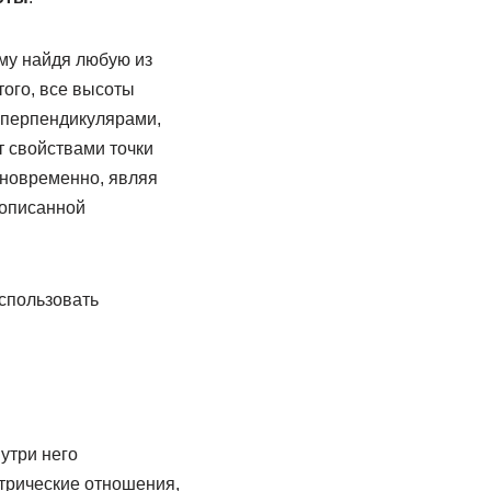
ому найдя любую из
того, все высоты
 перпендикулярами,
 свойствами точки
дновременно, являя
 описанной
использовать
утри него
етрические отношения,