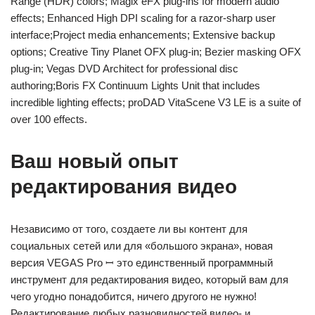
Range (HDR) colors; Magix eFX plug-ins for modern audio
effects; Enhanced High DPI scaling for a razor-sharp user
interface;Project media enhancements; Extensive backup
options; Creative Tiny Planet OFX plug-in; Bezier masking OFX
plug-in; Vegas DVD Architect for professional disc
authoring;Boris FX Continuum Lights Unit that includes
incredible lighting effects; proDAD VitaScene V3 LE is a suite of
over 100 effects.
Ваш новый опыт
редактирования видео
Независимо от того, создаете ли вы контент для
социальных сетей или для «большого экрана», новая
версия VEGAS Pro ꟷ это единственный программный
инструмент для редактирования видео, который вам для
чего угодно понадобится, ничего другого не нужно!
Редактирование любых разновидностей видео- и