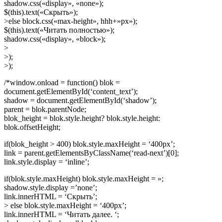
shadow.css(«display», «none»);
$(this).text(«Скрыть»);
>else block.css(«max-height», hhh+»px»);
$(this).text(«Читать полностью»);
shadow.css(«display», «block»);
>
>);
>);
/*window.onload = function() blok =
document.getElementById(‘content_text’);
shadow = document.getElementById(‘shadow’);
parent = blok.parentNode;
blok_height = blok.style.height? blok.style.height:
blok.offsetHeight;
if(blok_height > 400) blok.style.maxHeight = ‘400px’;
link = parent.getElementsByClassName(‘read-next’)[0];
link.style.display = ‘inline’;
if(blok.style.maxHeight) blok.style.maxHeight = »;
shadow.style.display =’none’;
link.innerHTML = ‘Скрыть’;
> else blok.style.maxHeight = ‘400px’;
link.innerHTML = ‘Читать далее. ‘;