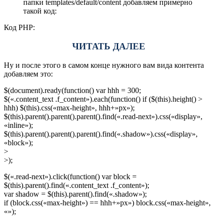
папки templates/default/content добавляем примерно
такой код:
Код PHP:
ЧИТАТЬ ДАЛЕЕ
Ну и после этого в самом конце нужного вам вида контента
добавляем это:
$(document).ready(function() var hhh = 300;
$(«.content_text .f_content»).each(function() if ($(this).height() >
hhh) $(this).css(«max-height», hhh+»px»);
$(this).parent().parent().parent().find(«.read-next»).css(«display»,
«inline»);
$(this).parent().parent().parent().find(«.shadow»).css(«display»,
«block»);
>
>);
$(«.read-next»).click(function() var block =
$(this).parent().find(«.content_text .f_content»);
var shadow = $(this).parent().find(«.shadow»);
if (block.css(«max-height») == hhh+»px») block.css(«max-height»,
«»);