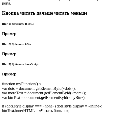
porta.
Кнопка читать дальше читать меньше
Шаг 1) Добавить HTML:
Пример
Шаг 2) Добавить CSS:
Пример
Шаг 3) Добавить JavaScript:
Пример
function myFunction() <
var dots = document.getElementById(«dots»);
var moreText = document.getElementById(«more»);
var btnText = document.getElementById(«myBtn»);
if (dots.style.display === «none») dots.style.display = «inline»;
btnText.innerHTML = «Читать больше»;