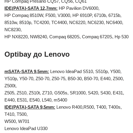
НP Compaq Presario CQ57, CQ56, СQ61
IDE(PATA)-SATA 12,7mm:
HP Pavilion DV6000,
HP Compaq 8510W, F500, V3000, HP 6910P, 6710b, 6715b,
8510w, 8510p, TC4200, TC4400, NC6220, NC6230, NC6400,
NC8230,
HP NX8220, NW8240, Compaq 6820S, Compaq 6720S, Hp 530
Optibay до Lenovo
mSATA-SATA 9,5mm:
Lenovo IdeaPad S510, S510p, Y500,
Y510p, Y50-70, Z50-70, Z50-75, B50-30, B50-70, E440, Z500,
Z500t,
Z505, Z510, Z510t, Z710, G505s, SR1000, S420, S430, E431,
E440, E531, E540, L540, m5400
IDE(PATA)-SATA 9,5mm:
Lenovo R400,R500, T400, T400s,
T410, T500,
W500, W701
Lenovo IdeaPad U330