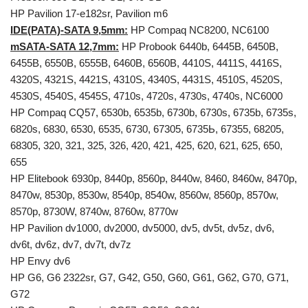
HP Pavilion 17-e182sr, Pavilion m6
IDE(PATA)-SATA 9,5mm:
HP Compaq NC8200, NC6100
mSATA-SATA 12,7mm:
HP Probook 6440b, 6445B, 6450B,
6455B, 6550B, 6555B, 6460B, 6560B, 4410S, 4411S, 4416S,
4320S, 4321S, 4421S, 4310S, 4340S, 4431S, 4510S, 4520S,
4530S, 4540S, 4545S, 4710s, 4720s, 4730s, 4740s, NC6000
HP Compaq CQ57, 6530b, 6535b, 6730b, 6730s, 6735b, 6735s,
6820s, 6830, 6530, 6535, 6730, 67305, 6735Ь, 67355, 68205,
68305, 320, 321, 325, 326, 420, 421, 425, 620, 621, 625, 650,
655
HP Elitebook 6930p, 8440p, 8560p, 8440w, 8460, 8460w, 8470p,
8470w, 8530p, 8530w, 8540p, 8540w, 8560w, 8560p, 8570w,
8570p, 8730W, 8740w, 8760w, 8770w
HP Pavilion dv1000, dv2000, dv5000, dv5, dv5t, dv5z, dv6,
dv6t, dv6z, dv7, dv7t, dv7z
HP Envy dv6
HP G6, G6 2322sr, G7, G42, G50, G60, G61, G62, G70, G71,
G72