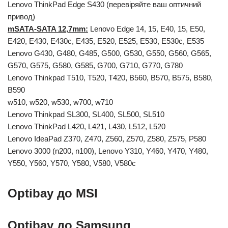
Lenovo ThinkPad Edge S430 (перевіряйте ваш оптичний
привод)
mSATA-SATA 12,7mm:
Lenovo Edge 14, 15, Е40, 15, Е50,
Е420, E430, E430c, E435, Е520, Е525, E530, E530c, E535
Lenovo G430, G480, G485, G500, G530, G550, G560, G565,
G570, G575, G580, G585, G700, G710, G770, G780
Lеnоvо Thinkpad Т510, Т520, Т420, B560, B570, B575, B580,
B590
w510, w520, w530, w700, w710
Lenovo Thinkpad SL300, SL400, SL500, SL510
Lenovo ThinkPad L420, L421, L430, L512, L520
Lenovo IdeaPad Z370, Z470, Z560, Z570, Z580, Z575, P580
Lenovo 3000 (n200, n100), Lenovo Y310, Y460, Y470, Y480,
Y550, Y560, Y570, Y580, V580, V580c
Optibay
до
MSI
Optibay
до
Samsung