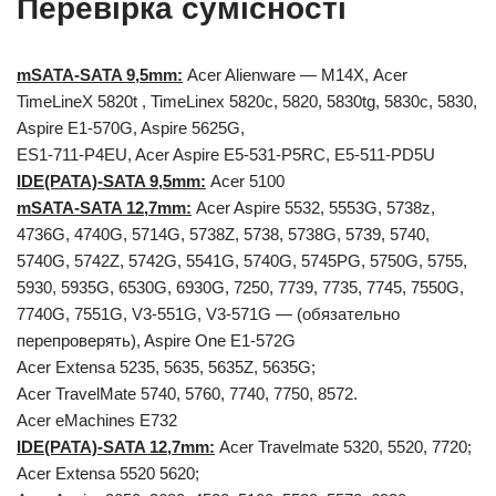
Перевірка сумісності
mSATA-SATA 9,5mm:
Acer Alienware — М14Х, Acer
TimeLineX 5820t , TimeLinex 5820с, 5820, 5830tg, 5830с, 5830,
Aspire E1-570G, Aspire 5625G,
ES1-711-P4EU, Acer Aspire E5-531-P5RC, E5-511-PD5U
IDE(PATA)-SATA 9,5mm:
Acer 5100
mSATA-SATA 12,7mm:
Acer Aspire 5532, 5553G, 5738z,
4736G, 4740G, 5714G, 5738Z, 5738, 5738G, 5739, 5740,
5740G, 5742Z, 5742G, 5541G, 5740G, 5745PG, 5750G, 5755,
5930, 5935G, 6530G, 6930G, 7250, 7739, 7735, 7745, 7550G,
7740G, 7551G, V3-551G, V3-571G — (обязательно
перепроверять), Aspire One E1-572G
Acer Extensa 5235, 5635, 5635Z, 5635G;
Acer TravelMate 5740, 5760, 7740, 7750, 8572.
Acer eMachines E732
IDE(PATA)-SATA 12,7mm:
Acer Travelmate 5320, 5520, 7720;
Acer Extensa 5520 5620;