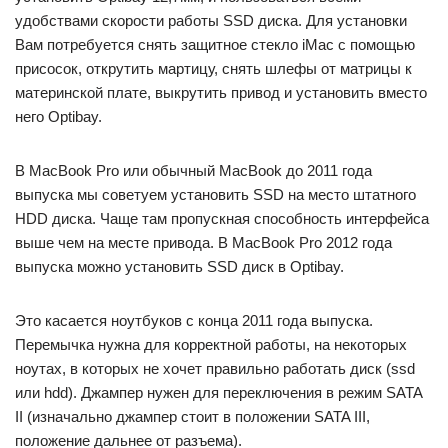
удобствами скорости работы SSD диска. Для установки
Вам потребуется снять защитное стекло iMac с помощью
присосок, открутить мартицу, снять шлефы от матрицы к
материнской плате, выкрутить привод и установить вместо
него Optibay.
В MacBook Pro или обычный MacBook до 2011 года
выпуска мы советуем установить SSD на место штатного
HDD диска. Чаще там пропускная способность интерфейса
выше чем на месте привода. В MacBook Pro 2012 года
выпуска можно установить SSD диск в Optibay.
Это касается ноутбуков с конца 2011 года выпуска.
Перемычка нужна для корректной работы, на некоторых
ноутах, в которых не хочет правильно работать диск (ssd
или hdd). Джампер нужен для переключения в режим SATA
II (изначально джампер стоит в положении SATA III,
положение дальнее от разъема).