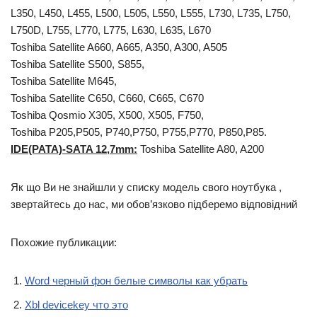
L350, L450, L455, L500, L505, L550, L555, L730, L735, L750,
L750D, L755, L770, L775, L630, L635, L670
Toshiba Satellite A660, A665, A350, A300, A505
Toshiba Satellite S500, S855,
Toshiba Satellite M645,
Toshiba Satellite C650, C660, C665, C670
Toshiba Qosmio X305, X500, X505, F750,
Toshiba P205,P505, P740,P750, P755,P770, P850,P85.
IDE(PATA)-SATA 12,7mm:
Toshiba Satellite A80, A200
Як що Ви не знайшли у списку модель свого ноутбука ,
звертайтесь до нас, ми обов’язково підберемо відповідний
Похожие публикации:
Word черный фон белые символы как убрать
Xbl devicekey что это