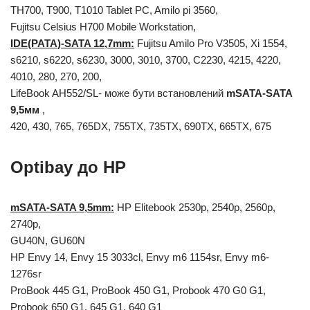
TH700, T900, T1010 Tablet PC, Amilo pi 3560,
Fujitsu Celsius H700 Mobile Workstation,
IDE(PATA)-SATA 12,7mm:
Fujitsu Amilo Pro V3505, Xi 1554,
s6210, s6220, s6230, 3000, 3010, 3700, C2230, 4215, 4220,
4010, 280, 270, 200,
LifeBook AH552/SL- може бути встановлений
mSATA-SATA
9,5мм
,
420, 430, 765, 765DX, 755TX, 735TX, 690TX, 665TX, 675
Optibay до HP
mSATA-SATA 9,5mm:
HP Elitebook 2530р, 2540p, 2560p,
2740p,
GU40N, GU60N
HP Envy 14, Envy 15 3033cl, Envy m6 1154sr, Envy m6-
1276sr
ProBook 445 G1, ProBook 450 G1, Probook 470 G0 G1,
Probook 650 G1, 645 G1, 640 G1