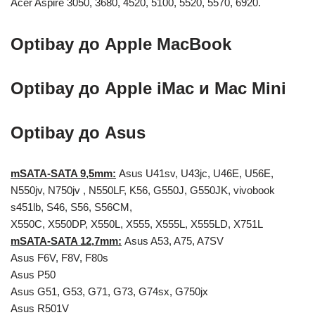
Acer Aspire 3050, 3680, 4520, 5100, 5520, 5570, 6920.
Optibay до Apple MacBook
Optibay до Apple iMac и Mac Mini
Optibay до Asus
mSATA-SATA 9,5mm:
Asus U41sv, U43jc, U46E, U56E,
N550jv, N750jv , N550LF, K56, G550J, G550JK, vivobook
s451lb, S46, S56, S56CM,
X550C, X550DP, X550L, X555, X555L, X555LD, X751L
mSATA-SATA 12,7mm:
Asus A53, A75, A7SV
Asus F6V, F8V, F80s
Asus P50
Asus G51, G53, G71, G73, G74sx, G750jx
Asus R501V