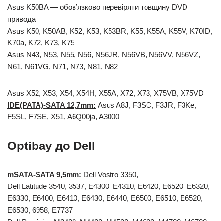
Asus K50BA — обов’язково перевіряти товщину DVD
привода
Asus K50, K50AB, K52, K53, K53BR, K55, K55A, K55V, K70ID,
K70a, K72, K73, K75
Asus N43, N53, N55, N56, N56JR, N56VB, N56VV, N56VZ,
N61, N61VG, N71, N73, N81, N82
Asus X52, X53, X54, X54H, X55A, X72, X73, X75VB, X75VD
IDE(PATA)-SATA 12,7mm:
Asus A8J, F3SC, F3JR, F3Ke,
F5SL, F7SE, X51, A6Q00ja, A3000
Optibay до Dell
mSATA-SATA 9,5mm:
Dell Vostro 3350,
Dell Latitude 3540, 3537, Е4300, Е4310, E6420, E6520, E6320,
E6330, Е6400, Е6410, E6430, E6440, Е6500, Е6510, Е6520,
E6530, 6958, E7737