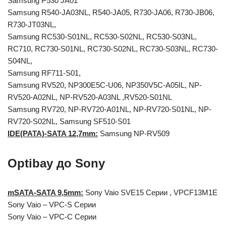
Samsung P530 JA01
Samsung R540-JA03NL, R540-JA05, R730-JA06, R730-JB06,
R730-JT03NL,
Samsung RC530-S01NL, RC530-S02NL, RC530-S03NL,
RC710, RC730-S01NL, RC730-S02NL, RC730-S03NL, RC730-
S04NL,
Samsung RF711-S01,
Samsung RV520, NP300E5C-U06, NP350V5C-A05IL, NP-
RV520-A02NL, NP-RV520-A03NL ,RV520-S01NL
Samsung RV720, NP-RV720-A01NL, NP-RV720-S01NL, NP-
RV720-S02NL, Samsung SF510-S01
IDE(PATA)-SATA 12,7mm:
Samsung NP-RV509
Optibay
до
Sony
mSATA-SATA 9,5mm:
Sony Vaio SVE15 Серии , VPCF13M1E
Sony Vaio – VPC-S Серии
Sony Vaio – VPC-C Серии