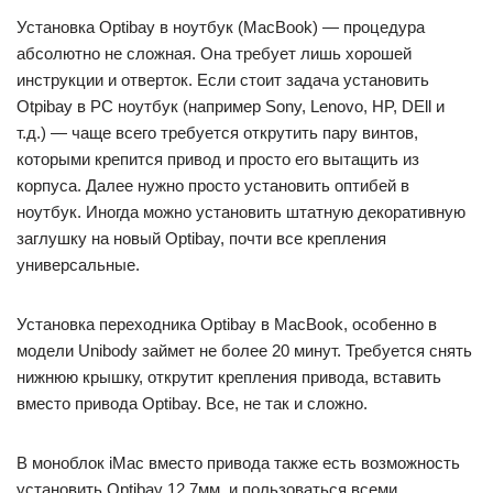
Установка Optibay в ноутбук (MacBook) — процедура
абсолютно не сложная. Она требует лишь хорошей
инструкции и отверток. Если стоит задача установить
Otpibay в PC ноутбук (например Sony, Lenovo, HP, DEll и
т.д.) — чаще всего требуется открутить пару винтов,
которыми крепится привод и просто его вытащить из
корпуса. Далее нужно просто установить оптибей в
ноутбук. Иногда можно установить штатную декоративную
заглушку на новый Optibay, почти все крепления
универсальные.
Установка переходника Optibay в MacBook, особенно в
модели Unibody займет не более 20 минут. Требуется снять
нижнюю крышку, открутит крепления привода, вставить
вместо привода Optibay. Все, не так и сложно.
В моноблок iMac вместо привода также есть возможность
установить Optibay 12,7мм, и пользоваться всеми