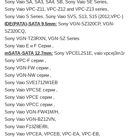
Sony Vaio SA, SA3, SA4, SB, Sony Vaio SE Series,
Sony Vaio VPC-Z11, VPC-Z12 and VPC-Z13 series,
Sony Vaio S Series, Sony Vaio SVS, S13, S15 (2012,VPC-)
IDE(PATA)-SATA 9,5mm:
Sony VGN-SZ320CP, VGN-
SZ320CQ,
Sony VGN-TZ3RXN, VGN-SZ Series
Sony Vaio E и F Серии ,
mSATA-SATA 12,7mm:
Sony VPCEL2S1E, vaio vpcej3m1r
Sony VPC-F серии ,
Sony VGN-FW серии ,
Sony VGN-NW серии ,
Sony Vaio SVE1712W1EB
Sony Vaio VPCSE серии ,
Sony Vaio VPCE серии ,
Sony Vaio VPCC серии ,
Sony Vaio VGN-FW41M/H,
Sony Vaio VGN-BZ12VN,
Sony Vaio F13Z8E/BI,
Sony Vaio VPCEA, VPCEB, VPC-EA, VPC-EB,