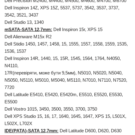
Dell Precision М2400, М4400, М4500, M4600, M4700, M6700
Dell Inspiron 14Z, XPS 15Z, 5537, 5737, 3542, 3537, 3737,
3542, 3521, 3437
Dell Studio 13, 1340
mSATA-SATA 12,7mm:
Dell Inspiron 15r, XPS 15
Dell Alienware M15x R2
Dell Stidio 1450, 1457, 1458, 15, 1555, 1557, 1558, 1559, 1535,
1536, 1537
Dell Inspiron 14R, 1440, 15, 15R, 1545, 1564, 1764, N4050,
N4110,
17R(перевіряти, може бути 9,5мм), N5010, N5020, N5040,
N5050, N5110, M5010, M5040, M5110, N7010, N7110, N7520,
7720
Dell Latitude E5410, E5420, E5420m, E5510, E5520, E5530,
E5500
Dell Vostro 1015, 3450, 3500, 3550, 3700, 3750
Dell XPS Studio 15, 16, 17, 1640, 1645, 1647, XPS 15, L501X,
L502X, L702X
IDE(PATA)-SATA 12,7mm:
Dell Latitude D600, D620, D630