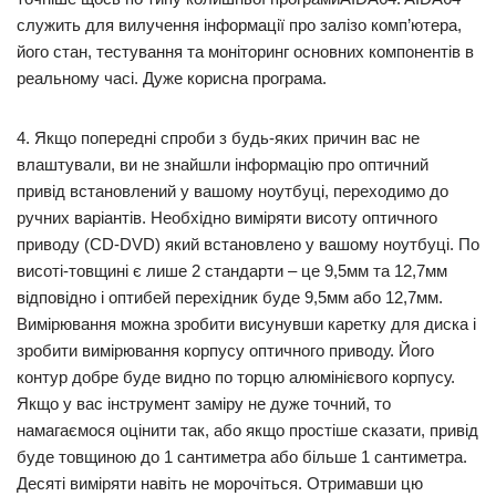
служить для вилучення інформації про залізо комп’ютера,
його стан, тестування та моніторинг основних компонентів в
реальному часі. Дуже корисна програма.
4. Якщо попередні спроби з будь-яких причин вас не
влаштували, ви не знайшли інформацію про оптичний
привід встановлений у вашому ноутбуці, переходимо до
ручних варіантів. Необхідно виміряти висоту оптичного
приводу (CD-DVD) який встановлено у вашому ноутбуці. По
висоті-товщині є лише 2 стандарти – це 9,5мм та 12,7мм
відповідно і оптибей перехідник буде 9,5мм або 12,7мм.
Вимірювання можна зробити висунувши каретку для диска і
зробити вимірювання корпусу оптичного приводу. Його
контур добре буде видно по торцю алюмінієвого корпусу.
Якщо у вас інструмент заміру не дуже точний, то
намагаємося оцінити так, або якщо простіше сказати, привід
буде товщиною до 1 сантиметра або більше 1 сантиметра.
Десяті виміряти навіть не морочіться. Отримавши цю