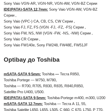
Sony Vaio VGN-AR, VGN-NR, VGN-AW, VGN-BZ Серии
IDE(PATA)-SATA 12,7mm:
Sony Vaio VGN-AW, VGN-BZ
Серии ,
Sony Vaio (VPC-) CA, CB, CS, CW Серии ,
Sony Vaio FJ, FZ, FS (VGN -FJ, -FZ, -FS) Серии ,
Sony Vaio FW, NS, NW (VGN -FW, -NS, -NW) Серии ,
Sony Vaio CR Серии ,
Sony Vaio FW140e, Sony FW248, FW48E, FW51JF
Optibay
до
Toshiba
mSATA-SATA 9,5mm:
Toshiba
—
Тесга R850,
Toshiba Portege — M750, M780,
Toshiba — R700, R705, R830, R835, R840,R850,
Satellite Pro U400, U500.
IDE(PATA)-SATA 9,5mm:
Toshiba-Portege m400, m300, U200
mSATA-SATA 12,7mm:
Toshiba — Тесга А 11, 55,
Toshiba Satelite L650, L655, L505, С 660, С 670, L750, Р 770,