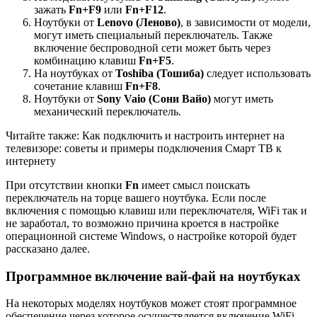
зажать
Fn+F9
или
Fn+F12
.
Ноутбуки от
Lenovo (Леново)
, в зависимости от модели,
могут иметь специальный переключатель. Также
включение беспроводной сети может быть через
комбинацию клавиш
Fn+F5
.
На ноутбуках от
Toshiba (Тошиба)
следует использовать
сочетание клавиш
Fn+F8
.
Ноутбуки от
Sony Vaio (Сони Вайо)
могут иметь
механический переключатель.
Читайте также: Как подключить и настроить интернет на
телевизоре: советы и примеры подключения Смарт ТВ к
интернету
При отсутствии кнопки
Fn
имеет смысл поискать
переключатель на торце вашего ноутбука. Если после
включения с помощью клавиш или переключателя, WiFi так и
не заработал, то возможно причина кроется в настройке
операционной системе Windows, о настройке которой будет
рассказано далее.
Программное включение вай-фай на ноутбуках
На некоторых моделях ноутбуков может стоят программное
обеспечение через которое осуществляется включение WiFi