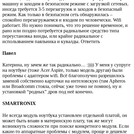
машину и заходим в безопасном режиме с загрузкой сетевых.
иногда требуется 3-5 перезагрузок и заходов в безопасный
режим. Как только в безопасном сеть обнаружилась –
спокойно перезагружаемся и входим по человечески. Wifi
работает. Но нужно понимать, что это решение временное, и
рано или поздно потребуется радикальное средство типа
переустановка винды, или крайне радикальное с
использванием паяльника и кувалды. Ответить
Павел
Катерина, ну зачем же так радикально… :)))) У меня у супруге
на ноутбуке (тоже Acer Aspire, только модель другая) были
проблемы с адаптером wifi. Всё благополучно разрешилось
заменой собственно карточки на интеловскую (там Apheros
или Broadcomm стояла, сейчас уже точно не помню), ну и
установкой “родных” дров под неё конечно.
SMARTRONIX
Не всегда модуль ноутбука установлен отдельной платой, он
может быть впаян в материнскую плату, так же могут
возникнуть сложности при поиске конкретного модуля. Если
какие-то аппаратные проблемы с модулем, проще и дешевле