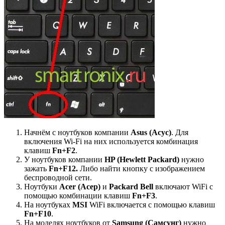
Начнём с ноутбуков компании
Asus (Асус)
. Для
включения Wi-Fi на них используется комбинация
клавиш
Fn+F2
.
У ноутбуков компании
HP (Hewlett Packard)
нужно
зажать
Fn+F12.
Либо найти кнопку с изображением
беспроводной сети.
Ноутбуки
Acer (Асер)
и
Packard Bell
включают WiFi с
помощью комбинации клавиш
Fn+F3
.
На ноутбуках
MSI
WiFi включается с помощью клавиш
Fn+F10
.
На моделях ноутбуков от
Samsung (Самсунг)
нужно