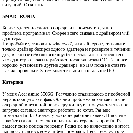
ситуаций. Ответить
SMARTRONIX
Борис, удаленно сложно определить почему так, явно
проблема программная. Скорее всего связана с драйвером wifi
адаптера.
Попробуйте установить windows7, из драйверов установите
только драйвер беспроводного адаптера и проверьте в течении
дня, выключите/включите ноутбук несколько раз, убедитесь
что адаптер включен и работает после загрузки ОС. Если все
хорошо, установите другие драйвера, но ПО пока не ставьте.
Так же проверьте. Затем можете ставить остальное ПО.
Катерина
У меня Acer aspire 5506G. Регулярно сталкиваюсь с проблемой
неработающего вай-фая. Обычно проблема возникает после
очередной внезапной перезагрузки ноута. получается что при
загрузке сетевые адаптеры работать не хотят. Раньше
помогали fn+f3. Сейчас у ноута не работает клава. Плюс еще
какой-то глюк в нем. экранная клавиатура на запрос fn+f3
выдает окно поиска по компу. Решение по включению в итоге
нашлось, надеюсь кому-нибудь поможет. Перегружаем горе-