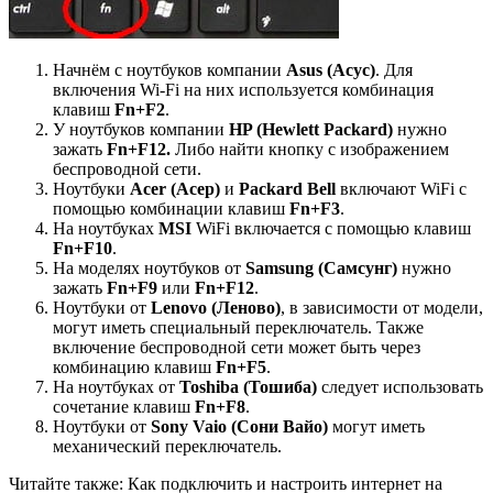
Начнём с ноутбуков компании
Asus (Асус)
. Для
включения Wi-Fi на них используется комбинация
клавиш
Fn+F2
.
У ноутбуков компании
HP (Hewlett Packard)
нужно
зажать
Fn+F12.
Либо найти кнопку с изображением
беспроводной сети.
Ноутбуки
Acer (Асер)
и
Packard Bell
включают WiFi с
помощью комбинации клавиш
Fn+F3
.
На ноутбуках
MSI
WiFi включается с помощью клавиш
Fn+F10
.
На моделях ноутбуков от
Samsung (Самсунг)
нужно
зажать
Fn+F9
или
Fn+F12
.
Ноутбуки от
Lenovo (Леново)
, в зависимости от модели,
могут иметь специальный переключатель. Также
включение беспроводной сети может быть через
комбинацию клавиш
Fn+F5
.
На ноутбуках от
Toshiba (Тошиба)
следует использовать
сочетание клавиш
Fn+F8
.
Ноутбуки от
Sony Vaio (Сони Вайо)
могут иметь
механический переключатель.
Читайте также: Как подключить и настроить интернет на