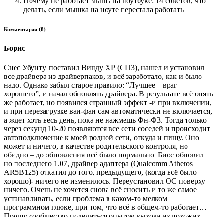
Почему не работает мышь на ноутбуке: 14 советов, что
делать, если мышка на ноуте перестала работать
Комментарии (8)
Борис
Снес Убунту, поставил Винду ХР (СП3), нашел и установил
все драйвера из драйверпаков, и всё заработало, как и было
надо. Однако забыл старое правило: “Лучшее – враг
хорошего”, и начал обновлять драйвера. В результате всё опять
же работает, но появился странный эффект -и при включении,
и при перезагрузке вай-фай сам автоматически не включается,
а ждет хоть весь день, пока не нажмешь Фн-Ф3. Тогда только
через секунд 10-20 появляются все сети соседей и происходит
автоподключение к моей родной сети, откуда и пишу. Оно
может и ничего, в качестве родительского контроля, но
обидно – до обновления всё было нормально. Биос обновил
но последнего 1.07, драйвер адаптера (Qualcomm Atheros
AR5B125) откатил до того, предыдущего, (когда всё было
хорошо)- ничего не изменилось. Переустановил ОС поверху –
ничего. Очень не хочется снова всё сносить и то же самое
устанавливать, если проблема в каком-то мелком
программном глюке, при том, что всё в общем-то работает…
Прошу сообщество поделиться опытом выхода из похожих