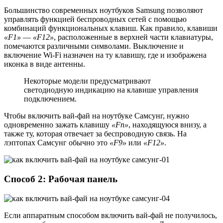
Большинство современных ноутбуков Samsung позволяют
управлять функцией беспроводных сетей с помощью
комбинаций функциональных клавиш. Как правило, клавиши
«F1»
—
«F12»
, расположенные в верхней части клавиатуры,
помечаются различными символами. Выключение и
включение Wi-Fi назначен на ту клавишу, где и изображена
иконка в виде антенны.
Некоторые модели предусматривают
светодиодную индикацию на клавише управления
подключением.
Чтобы включить вай-фай на ноутбуке Самсунг, нужно
одновременно зажать клавишу
«Fn»
, находящуюся внизу, а
также ту, которая отвечает за беспроводную связь. На
лэптопах Самсунг обычно это
«F9»
или
«F12»
.
Способ 2: Рабочая панель
Если аппаратным способом включить вай-фай не получилось,