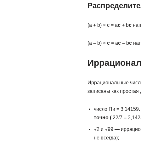
Распределите
(а
+
b) × с = а
с
+
b
с
напр
(а
–
b) ×
с
= а
с
–
b
с
нап
Иррационал
Иррациональные числа
записаны как простая 
число Пи = 3,14159.
точно (
22/7 = 3,1428
√2 и √99 — иррацио
не всегда);