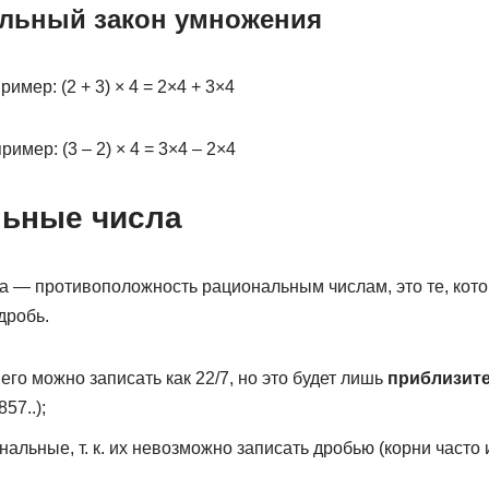
льный закон умножения
имер: (2 + 3) × 4 = 2×4 + 3×4
ример: (3 – 2) × 4 = 3×4 – 2×4
ьные числа
 — противоположность рациональным числам, это те, кото
дробь.
 его можно записать как 22/7, но это будет лишь
приблизит
57..);
нальные, т. к. их невозможно записать дробью (корни часто