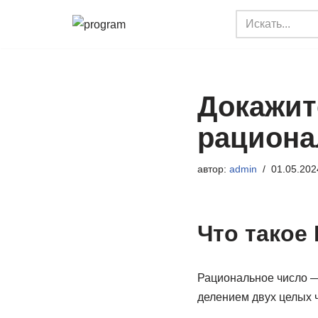
Перейти
к
содержимому
Докажит
рацион
автор:
admin
01.05.202
Что такое
Рациональное число — 
делением двух целых ч