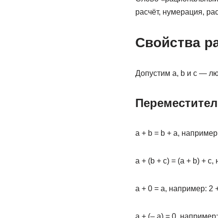
расчёт, нумерация, ра
Свойства р
Допустим а, b и c — 
Переместител
а + b = b + а, например:
а + (b + с) = (а + b) + с,
а + 0 = а, например: 2 +
а + (– а) = 0, например: 