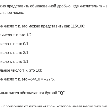
жно представить обыкновенной дробью , где числитель m – ц
альное число.
 число т. к. его можно представить как 115/100;
исло т. к. это 1/2;
ло т. к. это 0/1;
ло т. к. это 3/1;
ло т. к. это 1/1;
ное число т. к. это 1/3;
число т. к. это –54/10 = –27/5.
ных чисел обозначается буквой
“Q”
.
произошло от латыни «ratio», которое имеет несколько зн