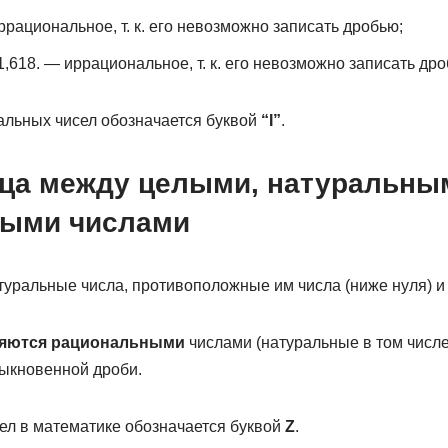
иррациональное, т. к. его невозможно записать дробью;
,618. — иррациональное, т. к. его невозможно записать дро
льных чисел обозначается буквой
“I”
.
ица между целыми, натуральны
ными числами
уральные числа, противоположные им числа (ниже нуля) и 
ляются рациональными
числами (натуральные в том числе),
быкновенной дроби.
ел в математике обозначается буквой
Z
.