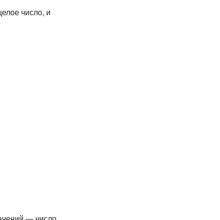
елое число, и
ачений — число,