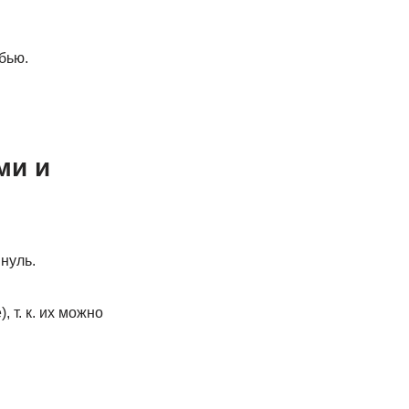
бью.
ми и
нуль.
 т. к. их можно