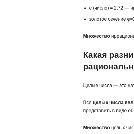
e (число) = 2,72 — 
золотое сечение φ=1
Множество
иррациона
Какая разн
рациональ
Целые числа — это нат
Все
целые числа яв
представить в виде о
Множество
целых чис