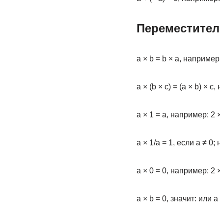
Переместител
a × b = b × a, например:
a × (b × c) = (a × b) × c,
а × 1 = а, например: 2 ×
а × 1/a = 1, если а ≠ 0;
а × 0 = 0, например: 2 ×
а × b = 0, значит: или 