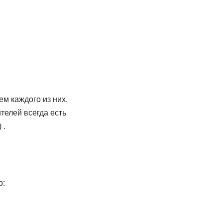
м каждого из них.
телей всегда есть
 .
р: