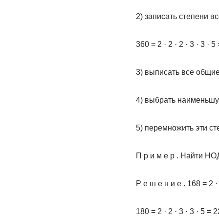
2) записать степени в
360 = 2 · 2 · 2 · 3 · 3 · 5
3) выписать все общие
4) выбрать наименьшую
5) перемножить эти ст
П р и м е р . Найти НО
Р е ш е н и е . 168 = 2 · 2
180 = 2 · 2 · 3 · 3 · 5 = 2