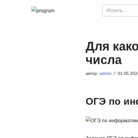
Перейти
к
содержимому
Для как
числа
автор:
admin
01.05.202
ОГЭ по ин