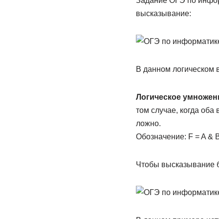
Задание ОГЭ по инфор
высказывание:
В данном логическом в
Логическое умножен
том случае, когда об
ложно.
Обозначение: F = A & B,
Чтобы высказывание б