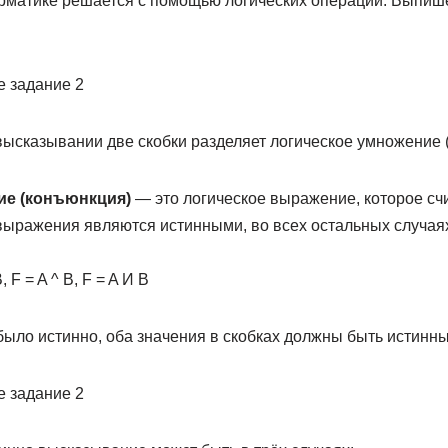
матике решается с помощью логических операций. Выпиш
ысказывании две скобки разделяет логическое умножение (
ие (конъюнкция)
— это логическое выражение, которое сч
а выражения являются истинными, во всех остальных случа
 F = A ^ B, F = A И B
ыло истинно, оба значения в скобках должны быть истинны