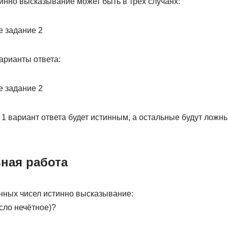
инно высказывание может быть в трёх случаях:
арианты ответа:
 1 вариант ответа будет истинным, а остальные будут ложны
ная работа
ённых чисел истинно высказывание:
сло нечётное)?