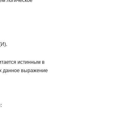
ем логическое
И).
итается истинным в
ях данное выражение
: