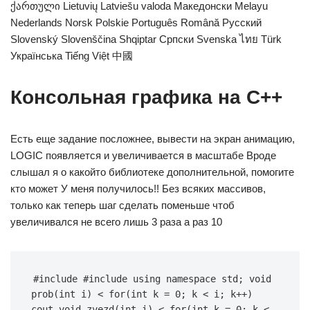
ქართული Lietuvių Latviešu valoda Македонски Melayu
Nederlands Norsk Polskie Português Română Русский
Slovenský Slovenščina Shqiptar Српски Svenska ไทย Türk
Українська Tiếng Việt 中國
Консольная графика на С++
Есть еще задание посложнее, вывести на экран анимацию,
LOGIC появляется и увеличивается в масштабе Вроде
слышал я о какойто библиотеке дополнительной, помогите
кто может У меня получилось!! Без всяких массивов,
только как теперь шаг сделать поменьше чтоб
увеличивался не всего лишь 3 раза а раз 10
#include #include using namespace std; void 
prob(int i) < for(int k = 0; k < i; k++) 
cout void zvezd(int i) < for(int k = 0; k < 