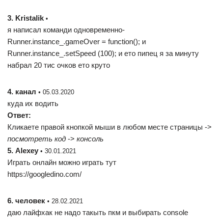
3. Kristalik
•
я написал команди одновременно-
Runner.instance_.gameOver = function(); и
Runner.instance_.setSpeed (100); и ето пипец я за минуту
набрал 20 тис очков ето круто
4. канал
• 05.03.2020
куда их водить
Ответ:
Кликаете правой кнопкой мыши в любом месте страницы ->
посмотреть код
->
консоль
5. Alexey
• 30.01.2021
Играть онлайн можно играть тут
https://googledino.com/
6. человек
• 28.02.2021
даю лайфхак не надо такыть пкм и выбирать console