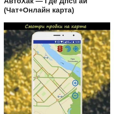
АвтоХак — Где Дпс\Гаи
(Чат+Онлайн карта)