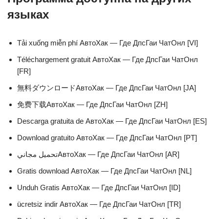
языках
Tải xuống miễn phí АвтоХак — Где ДпсГаи ЧатОнл [VI]
Téléchargement gratuit АвтоХак — Где ДпсГаи ЧатОнл
[FR]
無料ダウンロードАвтоХак — Где ДпсГаи ЧатОнл [JA]
免费下载АвтоХак — Где ДпсГаи ЧатОнл [ZH]
Descarga gratuita de АвтоХак — Где ДпсГаи ЧатОнл [ES]
Download gratuito АвтоХак — Где ДпсГаи ЧатОнл [PT]
تحميل مجانيАвтоХак — Где ДпсГаи ЧатОнл [AR]
Gratis download АвтоХак — Где ДпсГаи ЧатОнл [NL]
Unduh Gratis АвтоХак — Где ДпсГаи ЧатОнл [ID]
ücretsiz indir АвтоХак — Где ДпсГаи ЧатОнл [TR]