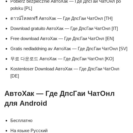
Pobierz bezpiecznie АвтоХак — Где ДпсГаи ЧатОнл po
polsku [PL]
ดาวน์โหลดฟรี АвтоХак — Где ДпсГаи ЧатОнл [TH]
Download gratuito АвтоХак — Где ДпсГаи ЧатОнл [IT]
Free download АвтоХак — Где ДпсГаи ЧатОнл [EN]
Gratis nedladdning av АвтоХак — Где ДпсГаи ЧатОнл [SV]
무료 다운로드 АвтоХак — Где ДпсГаи ЧатОнл [KO]
Kostenloser Download АвтоХак — Где ДпсГаи ЧатОнл
[DE]
АвтоХак — Где ДпсГаи ЧатОнл
для Android
Бесплатно
На языке Русский