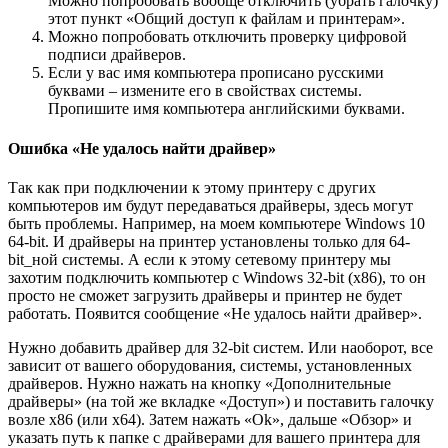
Можно попробовать вообще отключить (убрать галочку)
этот пункт «Общий доступ к файлам и принтерам».
Можно попробовать отключить проверку цифровой
подписи драйверов.
Если у вас имя компьютера прописано русскими
буквами – измените его в свойствах системы.
Пропишите имя компьютера английскими буквами.
Ошибка «Не удалось найти драйвер»
Так как при подключении к этому принтеру с других
компьютеров им будут передаваться драйверы, здесь могут
быть проблемы. Например, на моем компьютере Windows 10
64-bit. И драйверы на принтер установлены только для 64-
bit_ной системы. А если к этому сетевому принтеру мы
захотим подключить компьютер с Windows 32-bit (x86), то он
просто не сможет загрузить драйверы и принтер не будет
работать. Появится сообщение «Не удалось найти драйвер».
Нужно добавить драйвер для 32-bit систем. Или наоборот, все
зависит от вашего оборудования, системы, установленных
драйверов. Нужно нажать на кнопку «Дополнительные
драйверы» (на той же вкладке «Доступ») и поставить галочку
возле x86 (или x64). Затем нажать «Ok», дальше «Обзор» и
указать путь к папке с драйверами для вашего принтера для