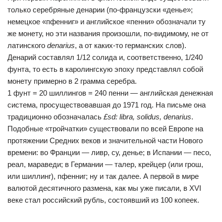
только серебряные денарии (по-французски «денье»;
немецкое «пфенниг» и английское «пенни» обозначали ту
же монету, но эти названия произошли, по-видимому, не от
латинского
denarius
, а от каких-то германских слов).
Денарий составлял 1/12 солида и, соответственно, 1/240
фунта, то есть в каролингскую эпоху представлял собой
монету примерно в 2 грамма серебра.
1 фунт = 20 шиллингов = 240 пенни — английская денежная
система, просуществовавшая до 1971 год. На письме она
традиционно обозначалась
£sd: libra, solidus, denarius
.
Подобные «тройчатки» существовали по всей Европе на
протяжении Средних веков и значительной части Нового
времени: во Франции — ливр, су, денье; в Испании — песо,
реал, мараведи; в Германии — талер, крейцер (или грош,
или шиллинг), пфенниг; ну и так далее. А первой в мире
валютой десятичного размена, как мы уже писали, в XVI
веке стал российский рубль, состоявший из 100 копеек.