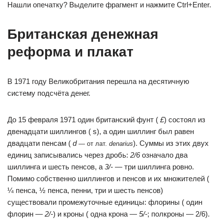
Нашли опечатку? Выделите фрагмент и нажмите Ctrl+Enter.
Британская денежная
реформа и плакат
В 1971 году Великобритания перешла на десятичную
систему подсчёта денег.
До 15 февраля 1971 один британский фунт (
£
) состоял из
двенадцати шиллингов ( s), а один шиллинг был равен
двадцати пенсам (
d
). Суммы из этих двух
— от лат.
denarius
единиц записывались через дробь:
2/6
означало два
шиллинга и шесть пенсов, а
3/-
— три шиллинга ровно.
Помимо собственно шиллингов и пенсов и их множителей (
¼ пенса, ½ пенса, пенни, три и шесть пенсов)
существовали промежуточные единицы: флорины ( один
флорин —
2/-
) и кроны ( одна крона —
5/-
; полкроны — 2/6).