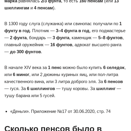
марка
равнялась
2/3 фунта
, то есть
160 пенсам
(или
13
шиллингам
и
4 пенсам
).
В 1300 году слуга (служанка) или свинопас получали по
1
фунту в год
. Плотник —
3–4 фунта в год
, его подмастерье
—
2 фунта
, бондарь —
3 фунта
, каменщик —
5–8 фунтов
,
главный оружейник —
16 фунтов
, адвокат высшего ранга
—
до 300 фунтов
.
В начале XIV века за
1 пенс
можно было купить
6 селедок
,
или
6 миног
, или 2 дюжины куриных яиц, или пол-литра
качественного вина, или 3 литра доброго эля. За
6 пенсов
— гуся. За
6 шиллингов
— тушу коровы. За
шиллинг
—
тушу барана или 5 гусей.
«Деньги». Приложение №17 от 30.06.2020, стр. 74
Сколько пенсов было в