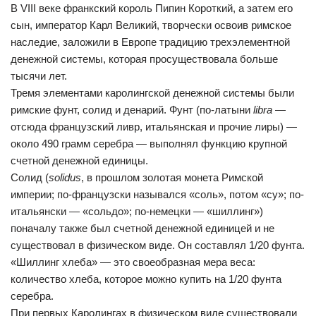
В VIII веке франкский король Пипин Короткий, а затем его
сын, император Карл Великий, творчески освоив римское
наследие, заложили в Европе традицию трехэлементной
денежной системы, которая просуществовала больше
тысячи лет.
Тремя элементами каролингской денежной системы были
римские фунт, солид и денарий. Фунт (по-латыни
libra
—
отсюда французский ливр, итальянская и прочие лиры) —
около 490 грамм серебра — выполнял функцию крупной
счетной денежной единицы.
Солид (
solidus
, в прошлом золотая монета Римской
империи; по-французски назывался «соль», потом «су»; по-
итальянски — «сольдо»; по-немецки — «шиллинг»)
поначалу также был счетной денежной единицей и не
существовал в физическом виде. Он составлял 1/20 фунта.
«Шиллинг хлеба» — это своеобразная мера веса:
количество хлеба, которое можно купить на 1/20 фунта
серебра.
При первых Каролингах в физическом виде существовали