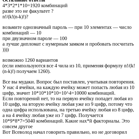
4*3*2*1*10=1920 комбинаций
разве это не факультет ?
n!/(k!(n-k)!)?
возьмите однозначный пароль — при 10 элементах — число
комбинаций — 10
при двузначном пароле — 100
а лучше дипломат с нумерным замком и пробовать посчитать
))))
возможно 1260 вариантов
(если импользуются все 4 чила из 10, применяя формулу n!/(k!
(n-k)!) получаем 1260).
Все вы мудаки. Вопрос был поставлен, учитывая повторения.
У нас 4 ячейки, на каждую ячейку может попасть любая из 10
цифр, значит 10*10*10*10=10^4=10000 комбинаций.
Если повторений нет, то на первую ячейку попадет любая из
10 цифр, на вторую ячейку любая уже из 9 цифр, потому что
одна цифра использована, на третью ячейку любая из 8 цифр,
а на 4 ячейку любая уже из 7 цифр. Получается
10*9*8*7=5040 комбинаций. Какие нах*й факториалы. Это
совсем другое
Вот Всеволод начал говорить правильно, но не договорил