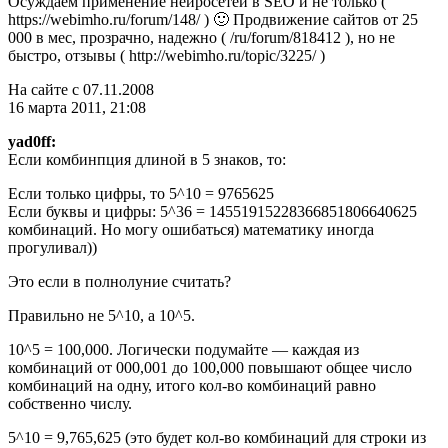
Осуждаем применение нейросетей в SEO и не только (
https://webimho.ru/forum/148/ ) 🙂 Продвижение сайтов от 25
000 в мес, прозрачно, надежно ( /ru/forum/818412 ), но не
быстро, отзывы ( http://webimho.ru/topic/3225/ )
На сайте с 07.11.2008
16 марта 2011, 21:08
yad0ff:
Если комбинпция длиной в 5 знаков, то:
Если только цифры, то 5^10 = 9765625
Если буквы и цифры: 5^36 = 14551915228366851806640625
комбинаций. Но могу ошибаться) математику иногда
прогуливал))
Это если в полнолуние считать?
Правильно не 5^10, а 10^5.
10^5 = 100,000. Логически подумайте — каждая из
комбинаций от 000,001 до 100,000 повышают общее число
комбинаций на одну, итого кол-во комбинаций равно
собственно числу.
5^10 = 9,765,625 (это будет кол-во комбинаций для строки из