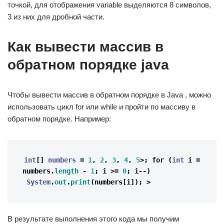
точкой, для отображения variable выделяются 8 символов,
3 из них для дробной части.
Как вывести массив в
обратном порядке java
Чтобы вывести массив в обратном порядке в Java , можно
использовать цикл for или while и пройти по массиву в
обратном порядке. Например:
int
[]
numbers
=
1
,
2
,
3
,
4
,
5
>;
for
(
int
i
=
numbers
.
length
-
1
;
i
>=
0
;
i
--)
System
.
out
.
print
(
numbers
[
i
]);
>
В результате выполнения этого кода мы получим