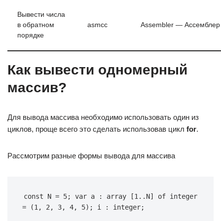
Вывести числа
в обратном
asmcc
Assembler — Ассемблер
порядке
Как вывести одномерный
массив?
Для вывода массива необходимо использовать один из
циклов, проще всего это сделать использовав цикл
for
.
Рассмотрим разные формы вывода для массива
const
 N = 
5
; 
var
 a : 
array
 [
1
..N] 
of
 integer 
= (
1
, 
2
, 
3
, 
4
, 
5
); i : integer;