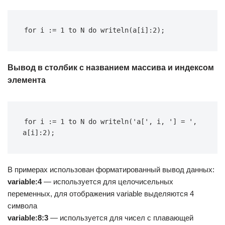
for
 i := 
1
to
 N 
do
 writeln(a[i]:
2
);
Вывод в столбик с названием массива и индексом
элемента
for
 i := 
1
to
 N 
do
 writeln(
'a['
, i, 
'] = '
, 
a[i]:
2
);
В примерах использован форматированный вывод данных:
variable:4
— используется для целочисельных
переменных, для отображения variable выделяются 4
символа
variable:8:3
— используется для чисел с плавающей