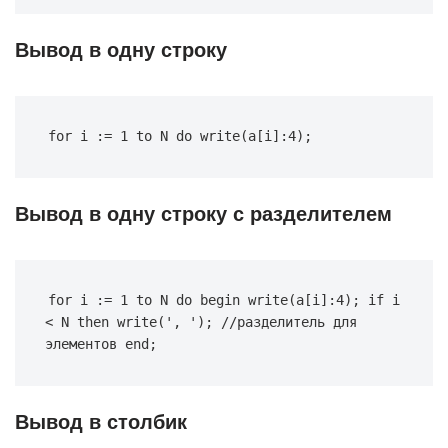
Вывод в одну строку
for
 i := 
1
to
 N 
do
write
(a[i]:
4
);
Вывод в одну строку c разделителем
for
 i := 
1
to
 N 
do
begin
write
(a[i]:
4
); 
if
 i 
< N 
then
write
(
', '
); 
//разделитель для 
элементов
end
;
Вывод в столбик