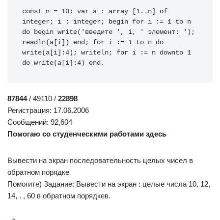
const
 n 
=
10
;
var
 a 
:
array
[
1
..
n
]
of
integer
;
 i 
:
integer
;
begin
for
 i 
:
=
1
to
 n 
do
begin
write
(
'введите '
,
 i
,
' элемент: '
)
;
readln
(
a
[
i
]
)
end
;
for
 i 
:
=
1
to
 n 
do
write
(
a
[
i
]
:
4
)
;
writeln
;
for
 i 
:
=
 n 
downto
1
do
write
(
a
[
i
]
:
4
)
end
.
87844
/ 49110 /
22898
Регистрация: 17.06.2006
Сообщений: 92,604
Помогаю со студенческими работами здесь
Вывести на экран последовательность целых чисел в
обратном порядке
Помогите) Задание: Вывести на экран : целые числа 10, 12,
14, . , 60 в обратном порядкев.