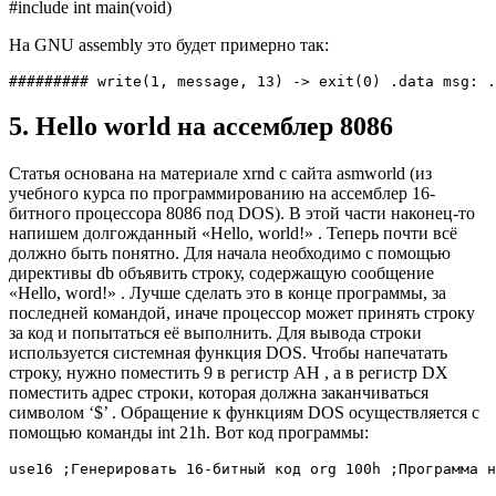
#include int main(void)
На GNU assembly это будет примерно так:
######### write(1, message, 13) -> exit(0) .data msg: 
5. Hello world на ассемблер 8086
Статья основана на материале xrnd с сайта asmworld (из
учебного курса по программированию на ассемблер 16-
битного процессора 8086 под DOS). В этой части наконец-то
напишем долгожданный «Hello, world!» . Теперь почти всё
должно быть понятно. Для начала необходимо с помощью
директивы db объявить строку, содержащую сообщение
«Hello, word!» . Лучше сделать это в конце программы, за
последней командой, иначе процессор может принять строку
за код и попытаться её выполнить. Для вывода строки
используется системная функция DOS. Чтобы напечатать
строку, нужно поместить 9 в регистр AH , а в регистр DX
поместить адрес строки, которая должна заканчиваться
символом ‘$’ . Обращение к функциям DOS осуществляется с
помощью команды int 21h. Вот код программы:
use16 ;Генерировать 16-битный код org 100h ;Программа н