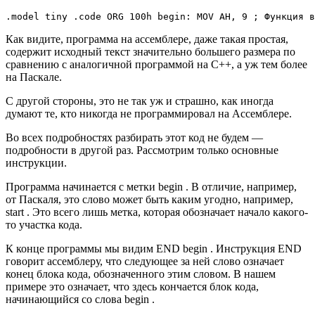
.model tiny .code ORG 100h begin: MOV AH, 9 ; Функция в
Как видите, программа на ассемблере, даже такая простая,
содержит исходный текст значительно большего размера по
сравнению с аналогичной программой на С++, а уж тем более
на Паскале.
С другой стороны, это не так уж и страшно, как иногда
думают те, кто никогда не программировал на Ассемблере.
Во всех подробностях разбирать этот код не будем —
подробности в другой раз. Рассмотрим только основные
инструкции.
Программа начинается с метки begin . В отличие, например,
от Паскаля, это слово может быть каким угодно, например,
start . Это всего лишь метка, которая обозначает начало какого-
то участка кода.
К конце программы мы видим END begin . Инструкция END
говорит ассемблеру, что следующее за ней слово означает
конец блока кода, обозначенного этим словом. В нашем
примере это означает, что здесь кончается блок кода,
начинающийся со слова begin .