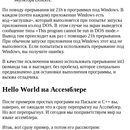
По поводу прерывания int 21h в программах под Windows. В
каждом (почти каждом) приложении Windows есть
код-«заглушка», который выполняется при попытке запуска
приложения из-под DOS. В этом случае на экран выведется
сообщение типа «This program cannot be run in DOS mode.»
Вывод там происходит как раз с помощью 21h прерывания.
При обычном запуске приложения под Windows этот код не
выполнится. Если попытаться использовать прерывание под
Windows, вы получите ошибку.
В качестве исключения можно использовать прерывание int3
(команда так и выглядит, без пробела), которое специально
предназначено для остановки выполнения программы, и
вызова отладчика.
Hello World на Ассемблере
После примеров простых программ на Паскале и С++ вы,
наверно, не ожидали что я сразу перепрыгну на Ассемблер.
Но вот перепрыгнул. И сегодня мы поприветствуем мир на
языке ассемблера.
Итак, вот сразу пример, а потом его рассмотрим: