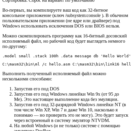
Сортировка: Сброс на вариант по умолчанию
Во-первых, вы компилируете ваш код как 32-битное
консольное приложение (ключ /subsystem:console ). В обычном
пользовательском приложении (не ядре или драйвере) под
Windows использовать исключения DOS или BIOS нельзя.
Можно скомпилировать программу как 16-битный досовский
исполняемый файл, но рабочий код будет выглядеть немного
по-другому:
.model small .stack 100h .data message db 'Hello World'
C:\masm32\bin\ml /c hello.asm C:\masm32\bin\link16 hell
Выполнить полученный исполняемый файл можно
несколькими способами:
Запустив его под DOS
Запустив его под Windows линейки Win 9x (от 95 до
Me). Это настоящее выполнение кода без эмуляции.
Запустив его под 32-разрядной Windows линейки NT (в
том числе Win XP, Win 7 и даже Win 10, насколько я
понимаю — но проверить это не могу). Это будет запуск
через встроенный в систему эмулятор NTVDM.
На любой Windows (и не только) системе с помощью
эмулятора DosBox.