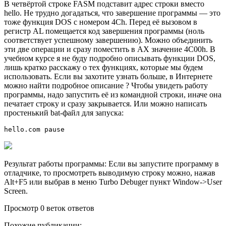
В четвёртой строке FASM подставит адрес строки вместо
hello. Не трудно догадаться, что завершение программы — это
тоже функция DOS с номером 4Ch. Перед её вызовом в
регистр AL помещается код завершения программы (ноль
соответствует успешному завершению). Можно объединить
эти две операции и сразу поместить в AX значение 4C00h. В
учебном курсе я не буду подробно описывать функции DOS,
лишь кратко расскажу о тех функциях, которые мы будем
использовать. Если вы захотите узнать больше, в Интернете
можно найти подробное описание ? Чтобы увидеть работу
программы, надо запустить её из командной строки, иначе она
печатает строку и сразу закрывается. Или можно написать
простенький bat-файл для запуска:
hello.com pause
Результат работы программы: Если вы запустите программу в
отладчике, то просмотреть выводимую строку можно, нажав
Alt+F5 или выбрав в меню Turbo Debuger пункт Window->User
Screen.
Просмотр 0 веток ответов
Похожие публикации: