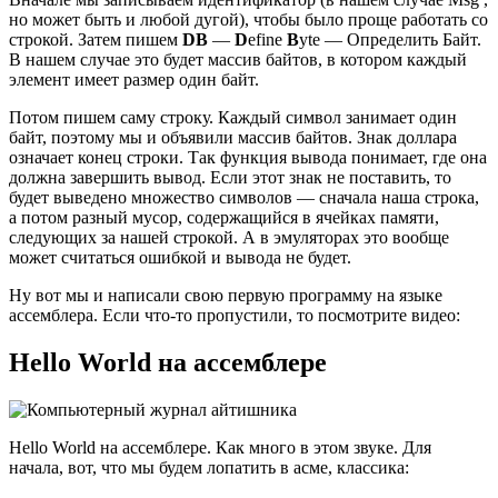
но может быть и любой дугой), чтобы было проще работать со
строкой. Затем пишем
DB
—
D
efine
B
yte — Определить Байт.
В нашем случае это будет массив байтов, в котором каждый
элемент имеет размер один байт.
Потом пишем саму строку. Каждый символ занимает один
байт, поэтому мы и объявили массив байтов. Знак доллара
означает конец строки. Так функция вывода понимает, где она
должна завершить вывод. Если этот знак не поставить, то
будет выведено множество символов — сначала наша строка,
а потом разный мусор, содержащийся в ячейках памяти,
следующих за нашей строкой. А в эмуляторах это вообще
может считаться ошибкой и вывода не будет.
Ну вот мы и написали свою первую программу на языке
ассемблера. Если что-то пропустили, то посмотрите видео:
Hello World на ассемблере
Hello World на ассемблере. Как много в этом звуке. Для
начала, вот, что мы будем лопатить в асме, классика: