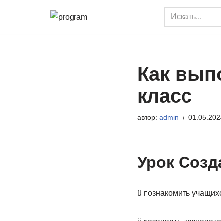
Перейти
к
содержимому
Как вып
класс
автор:
admin
01.05.202
Урок Созда
ü познакомить учащих