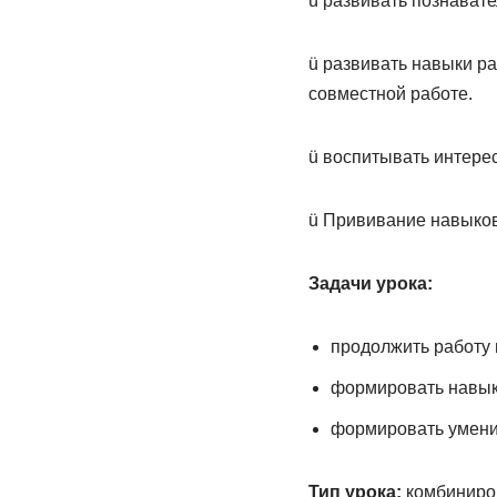
ü развивать познавате
ü развивать навыки р
совместной работе.
ü воспитывать интерес
ü Прививание навыков
Задачи урока:
продолжить работу 
формировать навыки
формировать умени
Тип урока:
комбиниро