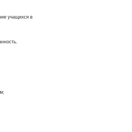
ние учащихся в
анность.
м;