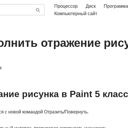
Процессор
Диск
Программа
Компьютерный сайт
олнить отражение рису
4
ние рисунка в Paint 5 клас
ся с новой командой Отразить/Повернуть.