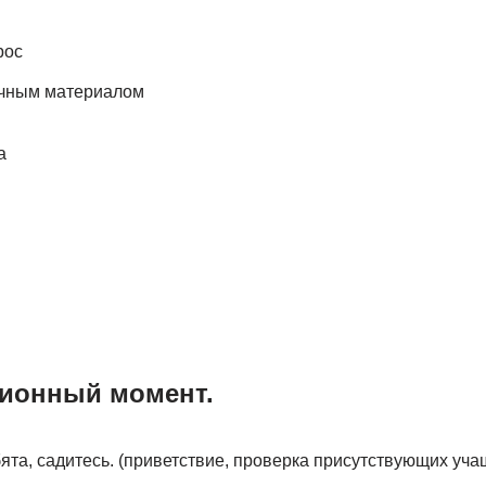
рос
очным материалом
а
ционный момент.
ята, садитесь. (приветствие, проверка присутствующих уча