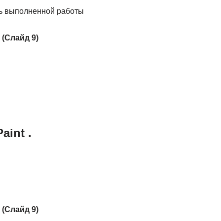
ть выполненной работы
.
(Слайд 9)
int .
.
(Слайд 9)