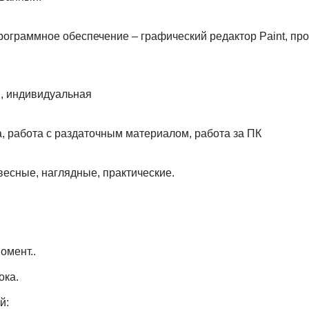
рограммное обеспечение – графический редактор Paint, прое
, индивидуальная
, работа с раздаточным материалом, работа за ПК
весные, наглядные, практические.
омент..
ока.
й: