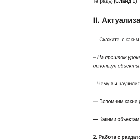
тетрадь)
(Слайд 1)
II. Актуализ
— Скажите, с каким
–
На прошлом уроке
используя объекты
– Чему вы научилис
— Вспомним какие 
— Какими объектами
2. Работа с разда