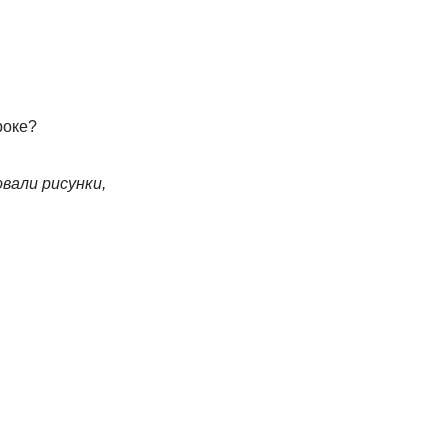
роке?
вали рисунки,