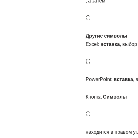
, а затем
Другие символы
Excel:
вставка
, выбо
PowerPoint:
вставка
,
Кнопка
Символы
находится в правом у