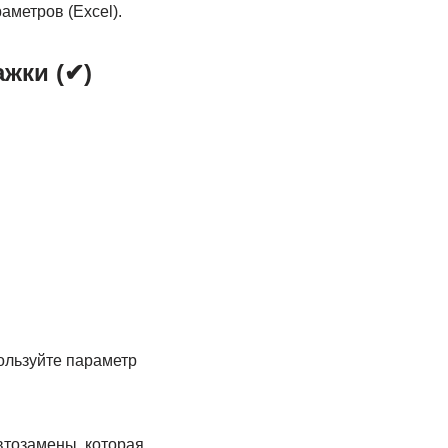
аметров (Excel).
ажки (✔)
ользуйте параметр
втозамены, которая