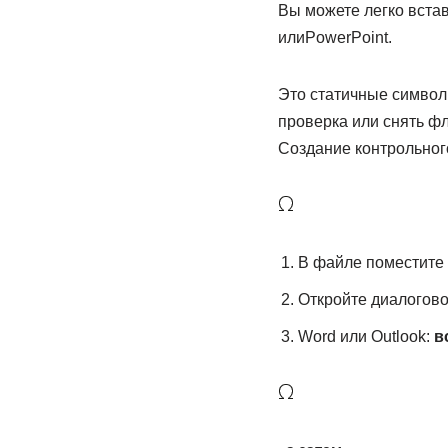
Вы можете легко встави
илиPowerPoint.
Это статичные символ
проверка или снять фл
Создание контрольного
В файле поместите к
Откройте диалогов
Word или Outlook:
в