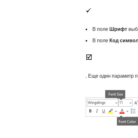
В поле
Шрифт
выб
В поле
Код симво
. Еще один параметр п