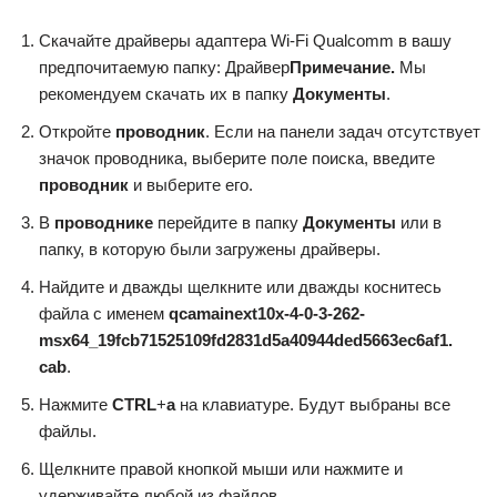
Скачайте драйверы адаптера Wi-Fi Qualcomm в вашу
предпочитаемую папку: Драйвер
Примечание.
Мы
рекомендуем скачать их в папку
Документы
.
Откройте
проводник
. Если на панели задач отсутствует
значок проводника, выберите поле поиска, введите
проводник
и выберите его.
В
проводнике
перейдите в папку
Документы
или в
папку, в которую были загружены драйверы.
Найдите и дважды щелкните или дважды коснитесь
файла с именем
qcamainext10x-4-0-3-262-
msx64_19fcb71525109fd2831d5a40944ded5663ec6af1.
cab
.
Нажмите
CTRL
+
a
на клавиатуре. Будут выбраны все
файлы.
Щелкните правой кнопкой мыши или нажмите и
удерживайте любой из файлов.