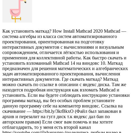
Как установить маткад? How Install Mathcad 2020 Mathcad —
система алгебры из класса систем автоматизированного
проектирования, ориентированная на подготовку
интерактивных документов с вычислениями и визуальным
сопровождением, отличается лёгкостью использования и
применения для коллективной работы. Как быстро скачать и
установить взломанный Mathcad 14 на виндовс 10. Маткад
предназначен для решения математических и алгебраических
задач автоматизированного проектирования, вычисления
интерактивных документов. Где скачать маткад? Маткад
можно скачать по ссылке в описании с яндекс диска. Там же
находится подробная инструкция как взломать Mathcad и
установить. Если вы будете соблюдать инструкцию установки
программы маткад, вы без особых проблем установите
данную программу себе на компьютер виндовс. Ссылка на
скачивание — https://bit.ly/3krBkxO (Файл был запакован в
архив и перезалит на гугл диск т.к яндекс дал бан по
авторским правам) Если смог вам помочь и вы хотите
отблагодарить, то у меня есть второй канал
https://youtube.com/@sharovpro (поделитесь любым видео в