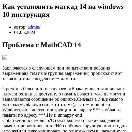
Как установить маткад 14 на windows
10 инструкция
автор:
admin
01.05.2024
Проблема с MathCAD 14
Заключается в следующем:при попытке копирования
выражения(а тем паче группы выражений) происходит вот
такая картина c выделением памяти:
Причём в большинстве случаев всё заканчивается довольно
плачевно:пики за доступную память вылезти уже не могут и
вываливается сообщение об ошибке.Сначала в лице самого
маткада(«Unknown error чтототам»),а затем и ошибка
Windows,типа доступ инструкции по адресу *** к области
памяти по адресу ***.Ну и unhappy end
Собственно,в чём дело?Откуда вылезают такие выделения
памяти при копировании?Ибо набивать вручную почти одно
и то же(или даже копировать по одному-двум выражениям за