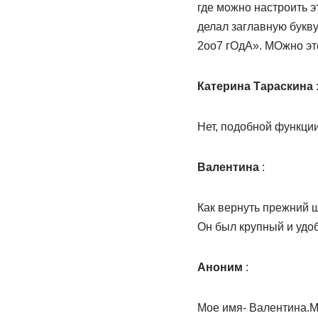
где можно настроить э
делал заглавную букв
2оо7 гОдА». МОжно эт
Катерина Тараскина
Нет, подобной функции
Валентина
:
Как вернуть прежний 
Он был крупный и удо
Аноним
:
Мое имя- Валентина.М