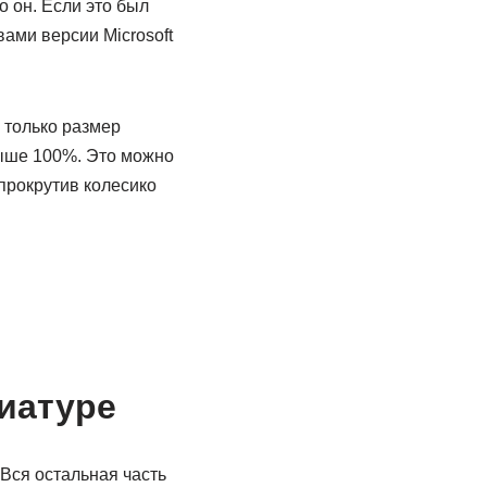
 он. Если это был
вами версии Microsoft
 только размер
выше 100%. Это можно
прокрутив колесико
виатуре
Вся остальная часть