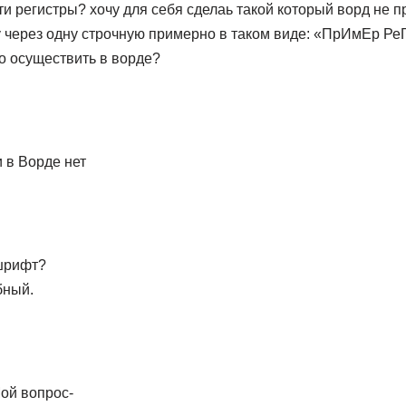
ти регистры? хочу для себя сделаь такой который ворд не п
у через одну строчную примерно в таком виде: «ПрИмЕр Р
о осуществить в ворде?
:
 в Ворде нет
шрифт?
бный.
ой вопрос-