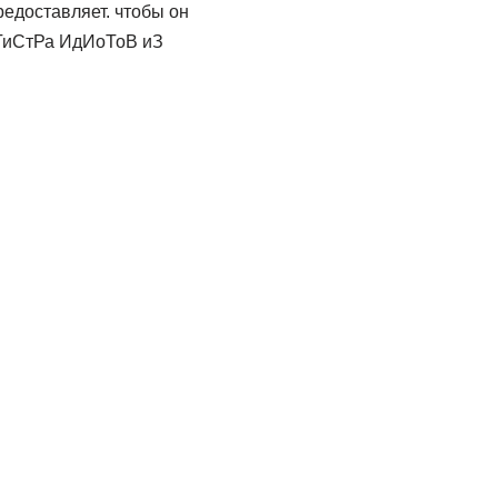
редоставляет. чтобы он
еГиСтРа ИдИоТоВ иЗ