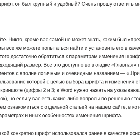
рифт, он был крупный и удобный? Очень прошу ответить мн
те. Никто, кроме вас самой не может знать, каким был «пр
ы все же можете попытаться найти и установить его в каче
этого достаточно обратиться к параметрам изменения шриф
подходящий размер. Все это доступно во вкладке «Главная» 
ументов с вполне логичным и очевидным названием — «Шриф
ользование которой с целью выбора шрифта и изменения ег
криншоте (цифры 2 и 3; в Word нужно нажать на указывающ
ок), но если у вас есть какие-либо вопросы по решению сто
м ознакомиться с отдельной статьей на нашем сайте, в ко
араметрах и иных особенностях изменения шрифта.
акой конкретно шрифт использовался ранее в качестве осно