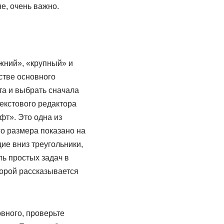
е, очень важно.
ежний», «крупный» и
стве основного
та и выбрать сначала
текстового редактора
т». Это одна из
о размера показано на
ие вниз треугольники,
ль простых задач в
торой рассказывается
вного, проверьте