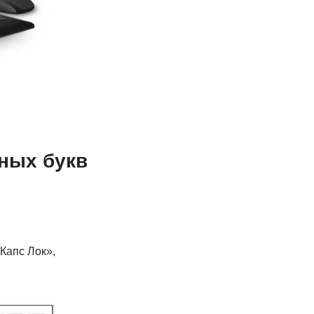
чных букв
Капс Лок»,