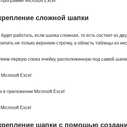
акрепление сложной шапки
удет работать, если шапка сложная, то есть состоит из дву
репить не только верхнюю строчку, а область таблицы из нес
яем первую слева ячейку, расположенную под самой шапк
акрепление шапки с помощью создан