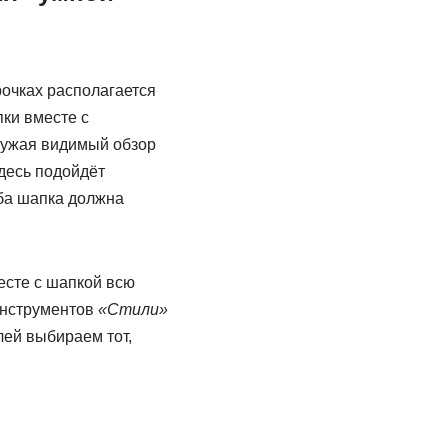
рочках располагается
пки вместе с
 сужая видимый обзор
Здесь подойдёт
ба шапка должна
есте с шапкой всю
 инструментов
«Стили»
ей выбираем тот,