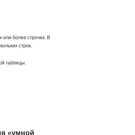
х или более строчек. В
кольких строк.
ой таблицы.
ия «умной