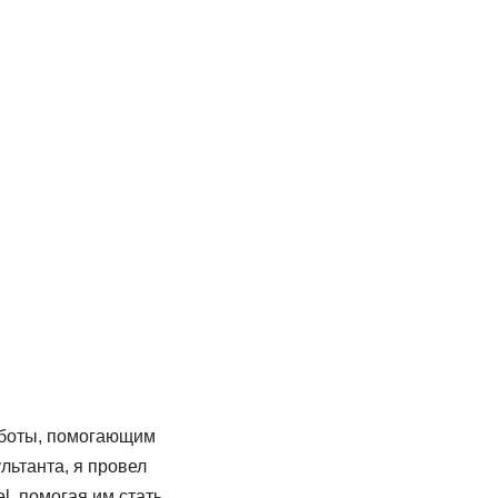
аботы, помогающим
льтанта, я провел
, помогая им стать