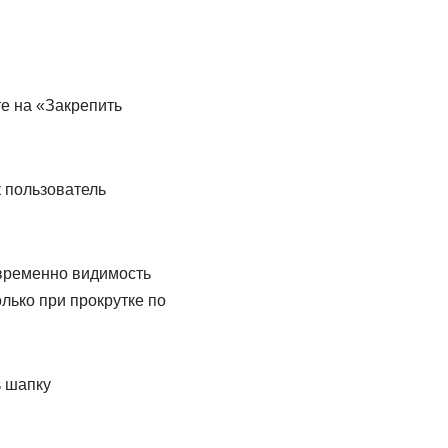
е на «Закрепить
к пользователь
овременно видимость
лько при прокрутке по
ь шапку