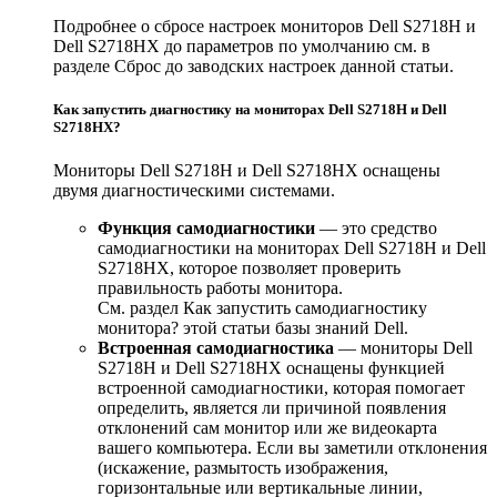
Подробнее о сбросе настроек мониторов Dell S2718H и
Dell S2718HX до параметров по умолчанию см. в
разделе Сброс до заводских настроек данной статьи.
Как запустить диагностику на мониторах Dell S2718H и Dell
S2718HX?
Мониторы Dell S2718H и Dell S2718HX оснащены
двумя диагностическими системами.
Функция самодиагностики
— это средство
самодиагностики на мониторах Dell S2718H и Dell
S2718HX, которое позволяет проверить
правильность работы монитора.
См. раздел Как запустить самодиагностику
монитора? этой статьи базы знаний Dell.
Встроенная самодиагностика
— мониторы Dell
S2718H и Dell S2718HX оснащены функцией
встроенной самодиагностики, которая помогает
определить, является ли причиной появления
отклонений сам монитор или же видеокарта
вашего компьютера. Если вы заметили отклонения
(искажение, размытость изображения,
горизонтальные или вертикальные линии,