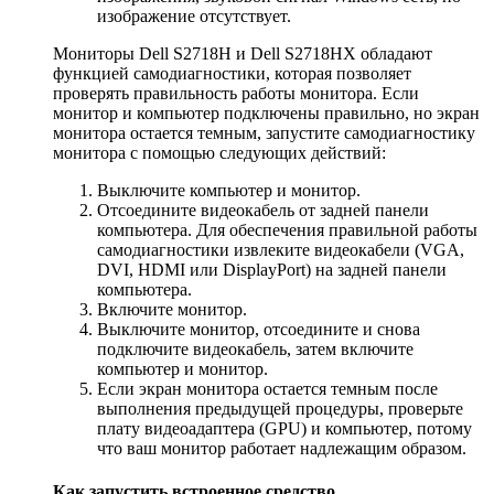
изображение отсутствует.
Мониторы Dell S2718H и Dell S2718HX обладают
функцией самодиагностики, которая позволяет
проверять правильность работы монитора. Если
монитор и компьютер подключены правильно, но экран
монитора остается темным, запустите самодиагностику
монитора с помощью следующих действий:
Выключите компьютер и монитор.
Отсоедините видеокабель от задней панели
компьютера. Для обеспечения правильной работы
самодиагностики извлеките видеокабели (VGA,
DVI, HDMI или DisplayPort) на задней панели
компьютера.
Включите монитор.
Выключите монитор, отсоедините и снова
подключите видеокабель, затем включите
компьютер и монитор.
Если экран монитора остается темным после
выполнения предыдущей процедуры, проверьте
плату видеоадаптера (GPU) и компьютер, потому
что ваш монитор работает надлежащим образом.
Как запустить встроенное средство