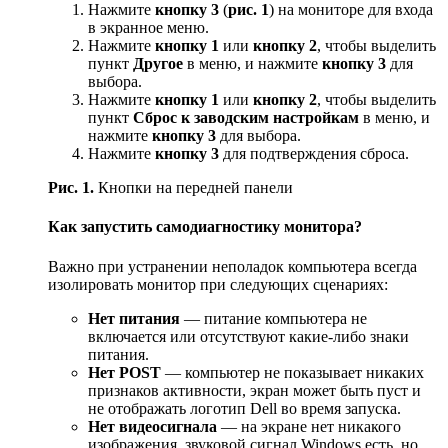
Нажмите
кнопку 3
(
рис. 1
) на мониторе для входа
в экранное меню.
Нажмите
кнопку 1
или
кнопку 2
, чтобы выделить
пункт
Другое
в меню, и нажмите
кнопку 3
для
выбора.
Нажмите
кнопку 1
или
кнопку 2
, чтобы выделить
пункт
Сброс к заводским настройкам
в меню, и
нажмите
кнопку 3
для выбора.
Нажмите
кнопку 3
для подтверждения сброса.
Рис. 1.
Кнопки на передней панели
Как запустить самодиагностику монитора?
Важно при устранении неполадок компьютера всегда
изолировать монитор при следующих сценариях:
Нет питания
— питание компьютера не
включается или отсутствуют какие-либо знаки
питания.
Нет POST
— компьютер не показывает никаких
признаков активности, экран может быть пуст и
не отображать логотип Dell во время запуска.
Нет видеосигнала
— на экране нет никакого
изображения, звуковой сигнал Windows есть, но