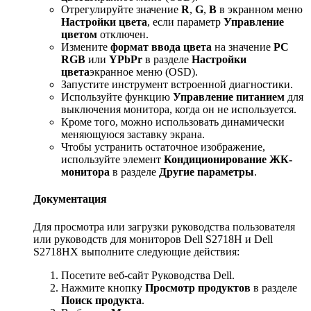
Отрегулируйте значение
R
,
G
,
B
в экранном меню
Настройки цвета
, если параметр
Управление
цветом
отключен.
Измените
формат ввода цвета
на значение
PC
RGB
или
YPbPr
в разделе
Настройки
цвета
экранное меню (OSD).
Запустите инструмент встроенной диагностики.
Используйте функцию
Управление питанием
для
выключения монитора, когда он не используется.
Кроме того, можно использовать динамически
меняющуюся заставку экрана.
Чтобы устранить остаточное изображение,
используйте элемент
Кондиционирование ЖК-
монитора
в разделе
Другие параметры
.
Документация
Для просмотра или загрузки руководства пользователя
или руководств для мониторов Dell S2718H и Dell
S2718HX выполните следующие действия:
Посетите веб-сайт Руководства Dell.
Нажмите кнопку
Просмотр продуктов
в разделе
Поиск продукта
.