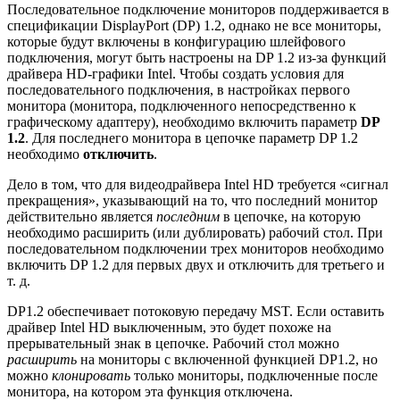
Последовательное подключение мониторов поддерживается в
спецификации DisplayPort (DP) 1.2, однако не все мониторы,
которые будут включены в конфигурацию шлейфового
подключения, могут быть настроены на DP 1.2 из-за функций
драйвера HD-графики Intel. Чтобы создать условия для
последовательного подключения, в настройках первого
монитора (монитора, подключенного непосредственно к
графическому адаптеру), необходимо включить параметр
DP
1.2
. Для последнего монитора в цепочке параметр DP 1.2
необходимо
отключить
.
Дело в том, что для видеодрайвера Intel HD требуется «сигнал
прекращения», указывающий на то, что последний монитор
действительно является
последним
в цепочке, на которую
необходимо расширить (или дублировать) рабочий стол. При
последовательном подключении трех мониторов необходимо
включить DP 1.2 для первых двух и отключить для третьего и
т. д.
DP1.2 обеспечивает потоковую передачу MST. Если оставить
драйвер Intel HD выключенным, это будет похоже на
прерывательный знак в цепочке. Рабочий стол можно
расширить
на мониторы с включенной функцией DP1.2, но
можно
клонировать
только мониторы, подключенные после
монитора, на котором эта функция отключена.