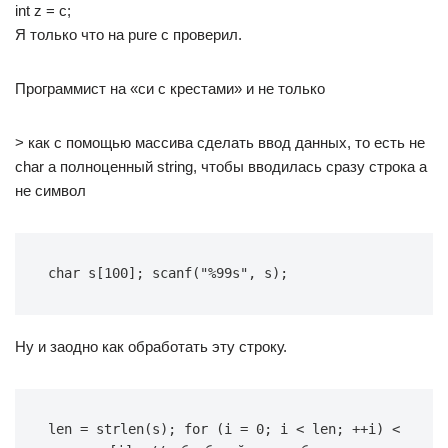
int z = c;
Я только что на pure c проверил.
Программист на «си с крестами» и не только
> как с помощью массива сделать ввод данных, то есть не
char а полноценный string, чтобы вводилась сразу строка а
не символ
char s[100]; scanf("%99s", s);
Ну и заодно как обработать эту строку.
len = strlen(s); for (i = 0; i < len; ++i) < 