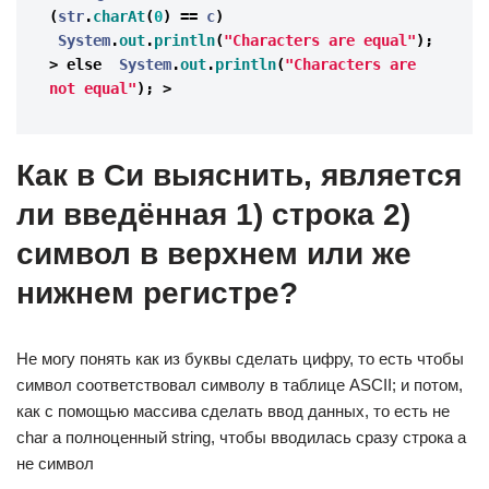
(
str
.
charAt
(
0
)
==
c
)
System
.
out
.
println
(
"Characters are equal"
);
>
else
System
.
out
.
println
(
"Characters are 
not equal"
);
>
Как в Си выяснить, является
ли введённая 1) строка 2)
символ в верхнем или же
нижнем регистре?
Не могу понять как из буквы сделать цифру, то есть чтобы
символ соответствовал символу в таблице ASCII; и потом,
как с помощью массива сделать ввод данных, то есть не
char а полноценный string, чтобы вводилась сразу строка а
не символ