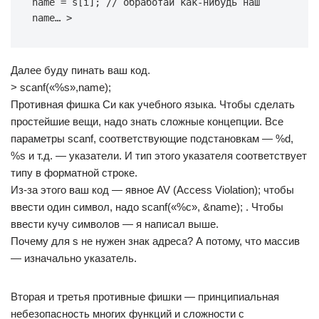
name = s[i]; // обработай как-нибудь наш 
name… >
Далее буду пинать ваш код.
> scanf(«%s»,name);
Противная фишка Си как учебного языка. Чтобы сделать
простейшие вещи, надо знать сложные концепции. Все
параметры scanf, соответствующие подстановкам — %d,
%s и т.д. — указатели. И тип этого указателя соответствует
типу в форматной строке.
Из-за этого ваш код — явное AV (Access Violation); чтобы
ввести один символ, надо scanf(«%c», &name); . Чтобы
ввести кучу символов — я написал выше.
Почему для s не нужен знак адреса? А потому, что массив
— изначально указатель.
Вторая и третья противные фишки — принципиальная
небезопасность многих функций и сложности с