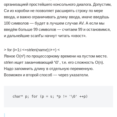
организацией простейшего консольного диалога. Допустим,
Си из коробки не позволяет расширять строку по мере
ввода, и важно ограничивать длину ввода, иначе введёшь
100 символов — будет в лучшем случае AV. А если мы
введём больше 99 символов — считаем 99 и остановимся,
и дальнейшие scanf’ы начнут читать «хвост».
> for (i=1;i <=strlen(name);i++) <
Явное O(n²) по процессорному времени на пустом месте.
strlen ищет заканчивающий ‘\0’ , т.е. его сложность O(n).
Надо запомнить длину в отдельную переменную.
Возможен и второй способ — через указатели.
char* p; for (p = s; *p != '\0' ++p) 