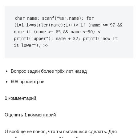
char name; scanf("%s",name); for 
(i=1;i<=strlen(name);i++)< if (name >= 97 && 
name if (name >= 65 && name <=90) < 
printf("upper"); name +=32; printf("now it 
is lower"); >>
Вопрос задан более трёх лет назад
608 просмотров
1
комментарий
Оценить
1
комментарий
Я вообще не понял, что ты пытаешься сделать. Для