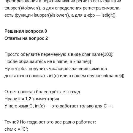
преобразования в верхний/нижний регистр есть функции
toupper()/tolower(), а для определения регистра символа
есть функции isupper()/islower(), а для цифр — isdigit().
Решения вопроса 0
Ответы на вопрос 2
Просто объявите переменную в виде char name[100];
После обращайтесь не к name, а к name[i]
Ну и чтобы получить числовое значение символа
достаточно написать int(c) или в вашем случае int(name[i])
Ответ написан более трёх лет назад
Нравится 1
2
комментария
У него язык C, int(c) — это работает только для C++.
Точно? Но тогда вот это все равно работает:
char c = ‘C’;