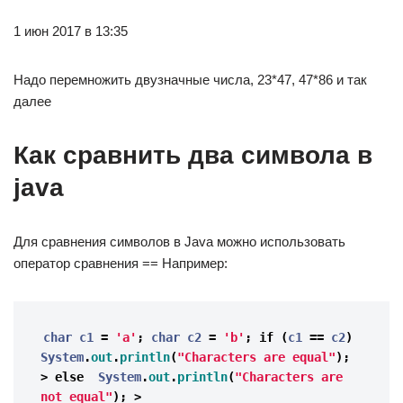
1 июн 2017 в 13:35
Надо перемножить двузначные числа, 23*47, 47*86 и так
далее
Как сравнить два символа в
java
Для сравнения символов в Java можно использовать
оператор сравнения == Например:
char 
c1
=
'a'
;
char
c2
=
'b'
;
if
(
c1
==
c2
)
System
.
out
.
println
(
"Characters are equal"
);
>
else
System
.
out
.
println
(
"Characters are 
not equal"
);
>