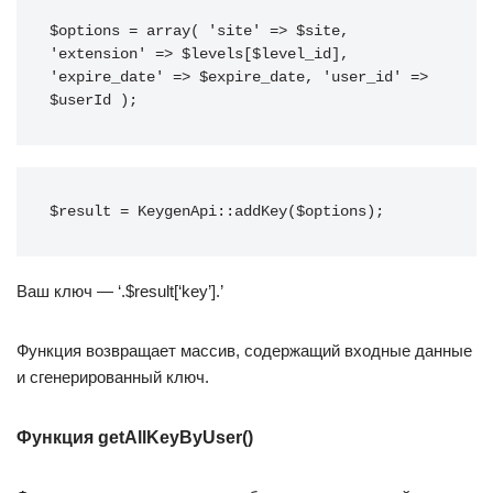
$options = array( 'site' => $site, 
'extension' => $levels[$level_id], 
'expire_date' => $expire_date, 'user_id' => 
$userId );
$result = KeygenApi::addKey($options);
Ваш ключ — ‘.$result[‘key’].’
Функция возвращает массив, содержащий входные данные
и сгенерированный ключ.
Функция getAllKeyByUser()