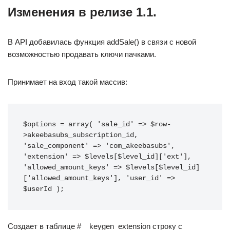
Изменения в релизе 1.1.
В API добавилась функция addSale() в связи с новой
возможностью продавать ключи пачками.
Принимает на вход такой массив:
$options = array( 'sale_id' => $row-
>akeebasubs_subscription_id, 
'sale_component' => 'com_akeebasubs', 
'extension' => $levels[$level_id]['ext'], 
'allowed_amount_keys' => $levels[$level_id]
['allowed_amount_keys'], 'user_id' => 
$userId );
Создает в таблице #__keygen_extension строку с