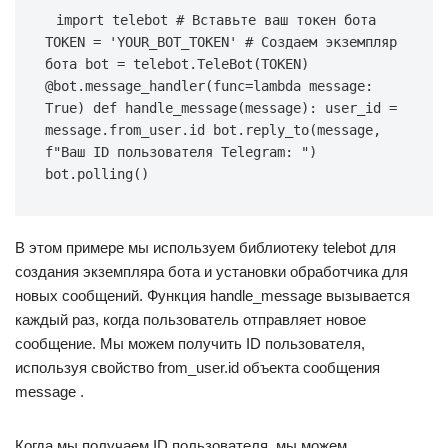
import telebot # Вставьте ваш токен бота 
TOKEN = 'YOUR_BOT_TOKEN' # Создаем экземпляр 
бота bot = telebot.TeleBot(TOKEN) 
@bot.message_handler(func=lambda message: 
True) def handle_message(message): user_id = 
message.from_user.id bot.reply_to(message, 
f"Ваш ID пользователя Telegram: ") 
bot.polling()
В этом примере мы используем библиотеку telebot для
создания экземпляра бота и установки обработчика для
новых сообщений. Функция handle_message вызывается
каждый раз, когда пользователь отправляет новое
сообщение. Мы можем получить ID пользователя,
используя свойство from_user.id объекта сообщения
message .
Когда мы получаем ID пользователя, мы можем