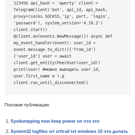
123456 api_hash = 'qwerty' client = 
TelegramClient('bot', api_id, api_hash, 
proxy=(socks.SOCKS5,'ip', port, 'login', 
'password'), system_version='4.10.2') 
client.start() 
@client.on(events.NewMessage()) async def 
my_event_handler(event): user_id = 
event.message.to_dict()['from_id']
['user_id'] user = await 
client.get_entity(PeerUser(user_id)) 
print(user) #можно выводить user.id, 
user.first_name и т.д 
client.run_until_disconnected()
Похожие публикации:
Sysdumpping now keep power on что это
System32 logfiles srt srttrail txt windows 10 что делать