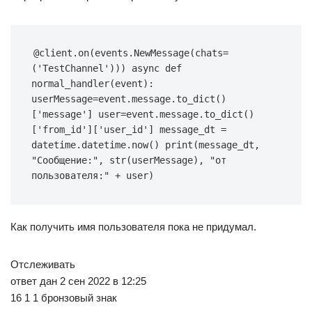
@client.on(events.NewMessage(chats=
('TestChannel'))) async def 
normal_handler(event): 
userMessage=event.message.to_dict()
['message'] user=event.message.to_dict()
['from_id']['user_id'] message_dt = 
datetime.datetime.now() print(message_dt, 
"Сообщение:", str(userMessage), "от 
пользователя:" + user)
Как получить имя пользователя пока не придумал.
Отслеживать
ответ дан 2 сен 2022 в 12:25
16 1 1 бронзовый знак