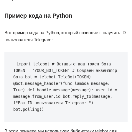
Пример кода на Python
Вот пример кода на Python, который позволяет получить ID
пользователя Telegram:
import telebot # Вставьте ваш токен бота 
TOKEN = 'YOUR_BOT_TOKEN' # Создаем экземпляр 
бота bot = telebot.TeleBot(TOKEN) 
@bot.message_handler(func=lambda message: 
True) def handle_message(message): user_id = 
message.from_user.id bot.reply_to(message, 
f"Ваш ID пользователя Telegram: ") 
bot.polling()
В этом примере мы используем библиотеку telebot для