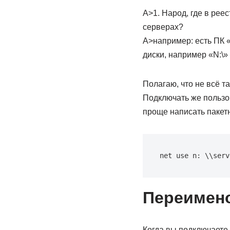
А>1. Народ, где в рее
серверах?
А>например: есть ПК «
диски, например «N:\» 
Полагаю, что не всё т
Подключать же пользов
проще написать пакетн
net use n: \\serv
Переимено
Когда вы подключаете 