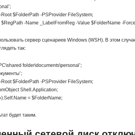
nal’;
Root $FolderPath -PSProvider FileSystem;
h $RegPath -Name _LabelFromReg -Value $FolderName -Force
ользовать сервер сценариев Windows (WSH). В этом случа
лядеть так:
C\shared folder\documents\personal’;
кументы’;
Root $FolderPath -PSProvider FileSystem;
mObject Shell.Application;
).Self.Name = $FolderName;
тат будет таким.
енный сетевой диск отклю