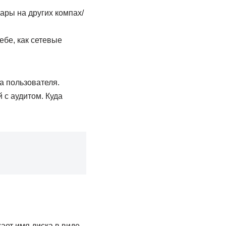
ары на других компах/
ебе, как сетевые
а пользователя.
 с аудитом. Куда
ает имя диска в виде