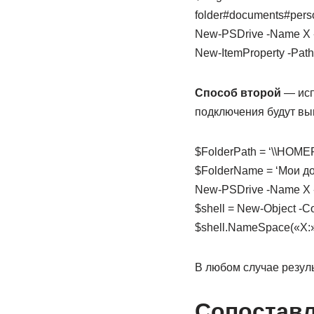
folder#documents#perso
New-PSDrive -Name X -
New-ItemProperty -Pat
Способ второй
— исп
подключения будут выг
$FolderPath = ‘\\HOMEP
$FolderName = ‘Мои до
New-PSDrive -Name X -
$shell = New-Object -Co
$shell.NameSpace(«X:»
В любом случае резуль
Сопоставл