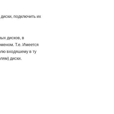
 диски, подключить их
ых дисков, в
оменом. Т.е. Имеется
елю входяшему в ту
лям) диски.