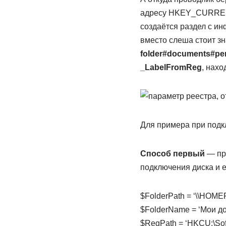
адресу HKEY_CURRENT_
создаётся раздел с ин
вместо слеша стоит з
folder#documents#pe
_LabelFromReg
, нахо
Для примера при подк
Способ первый
— про
подключения диска и 
$FolderPath = ‘\\HOMEP
$FolderName = ‘Мои до
$RegPath = ‘HKCU:\Sof