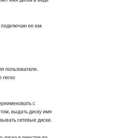
я подключаю ее как
ля пользователя.
о легко
переименовать с
том, выдать диску имя
вывать сетевые диски.
о диска в реестре по