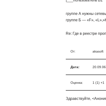
|___пользователь Б2
группе А нужны сетевы
группе Б — «F», «L»,»
Re: Где в реестре пр
От:
akasoft
Дата:
20.09.06
Оценка:
1 (1) +1
Здравствуйте, <Анони