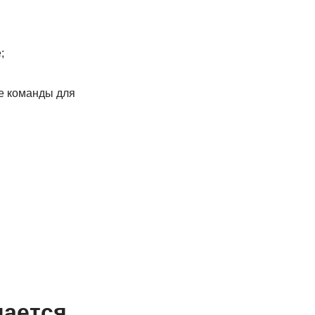
;
е команды для
чается