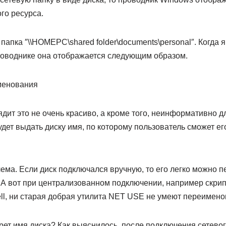
ого ресурса.
 папка ″\\HOMEPС\shared folder\documents\personal″. Когда 
проводнике она отображается следующим образом.
ядит это не очень красиво, а кроме того, неинформативно д
дет выдать диску имя, по которому пользователь сможет ег
лема. Если диск подключался вручную, то его легко можно 
А вот при централизованном подключении, например скрип
ll, ни старая добрая утилита NET USE не умеют переимено
рет имя диска? Как выяснилось, после подключения сетевог