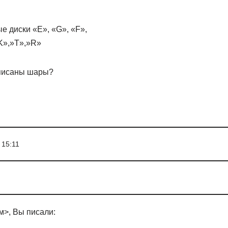
е диски «E», «G», «F»,
K»,»T»,»R»
описаны шары?
 15:11
м>, Вы писали: