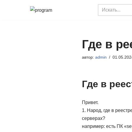
Перейти
к
содержимому
Где в ре
автор:
admin
01.05.202
Где в рее
Привет.
1. Народ, где в реест
серверах?
например: есть ПК «se