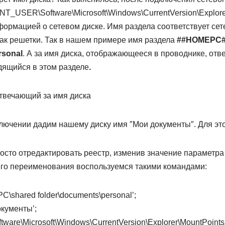
USER\Software\Microsoft\Windows\CurrentVersion\Explore
формацией о сетевом диске. Имя раздела соответствует сет
нак решетки. Так в нашем примере имя раздела
##HOMEPС#
rsonal
. А за имя диска, отображающееся в проводнике, отв
дящийся в этом разделе
.
лючении дадим нашему диску имя ″Мои документы″. Для этог
сто отредактировать реестр, изменив значение параметра
его переименования воспользуемся такими командами:
C\shared folder\documents\personal’;
кументы’;
tware\Microsoft\Windows\CurrentVersion\Explorer\MountPoi