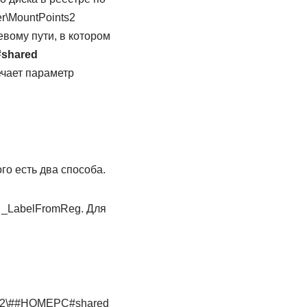
r\MountPoints2
евому пути, в котором
shared
ечает параметр
о есть два способа.
 _LabelFromReg. Для
nts2\##HOMEPC#shared