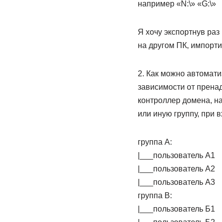
например «N:\» «G:\»
Я хочу экспортнув раз
на другом ПК, импорти
2. Как можно автомат
зависимости от пренад
контроллер домена, на
или иную группу, при 
группа А:
|___пользователь А1
|___пользователь А2
|___пользователь А3
группа В:
|___пользователь Б1