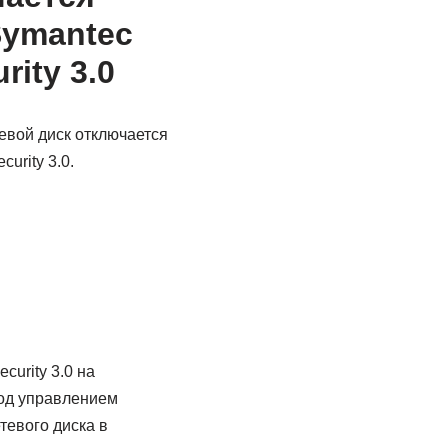
Symantec
rity 3.0
евой диск отключается
urity 3.0.
curity 3.0 на
под управлением
тевого диска в