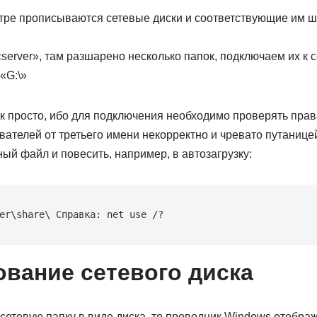
стре прописываются сетевые диски и соответствующие им ш
server», там разшарено несколько папок, подключаем их к с
«G:\»
ак просто, ибо для подключения необходимо проверять прав
ателей от третьего имени некорректно и чревато путаницей
ый файл и повесить, например, в автозагрузку:
er\share\ Справка: net use /?
вание сетевого диска
сетевую папку в виде диска, то проводник Windows отображ