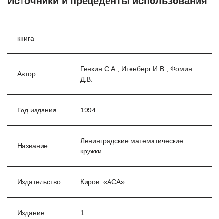
Источники и прецеденты использования
книга
Генкин С.А., Итенберг И.В., Фомин
Автор
Д.В.
Год издания
1994
Ленинградские математические
Название
кружки
Издательство
Киров: «АСА»
Издание
1